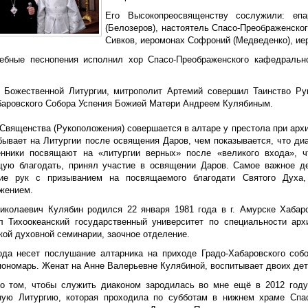
Его Высокопреосвященству сослужили: епа
(Белозеров), настоятель Спасо-Преображенско
Сивков, иеромонах Софроний (Медведенко), ие
ебные песнопения исполнил хор Спасо-Преображенского кафедральн
.
 Божественной Литургии, митрополит Артемий совершил Таинство Ру
баровского Собора Успения Божией Матери Андреем Кулябиным.
 Священства (Рукоположения) совершается в алтаре у престола при арх
бывает на Литургии после освящения Даров, чем показывается, что диа
нники посвящают на «литургии верных» после «великого входа», 
ую благодать, принял участие в освящении Даров. Самое важное де
ие рук с призыванием на посвящаемого благодати Святого Духа,
жением.
иколаевич Кулябин родился 22 января 1981 года в г. Амурске Хабаро
 Тихоокеанский государственный университет по специальности архи
кой духовной семинарии, заочное отделение.
ода несет послушание алтарника на приходе Градо-Хабаровского соб
пономарь. Женат на Анне Валерьевне Кулябиной, воспитывает двоих дет
о том, чтобы служить диаконом зародилась во мне ещё в 2012 году
ую Литургию, которая проходила по субботам в нижнем храме Спас