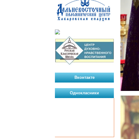
Вконтакте
Однокласники