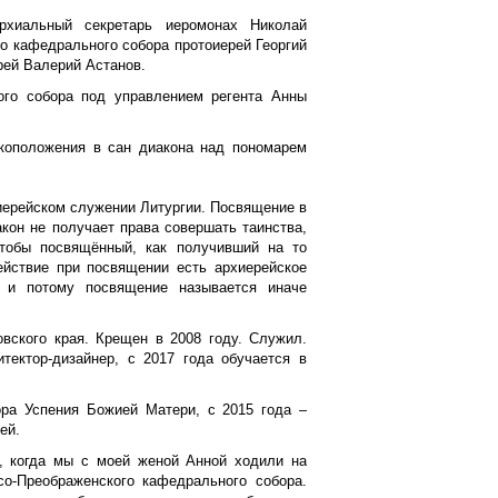
рхиальный секретарь иеромонах Николай
го кафедрального собора протоиерей Георгий
рей Валерий Астанов.
ого собора под управлением регента Анны
коположения в сан диакона над пономарем
иерейском служении Литургии. Посвящение в
кон не получает права совершать таинства,
чтобы посвящённый, как получивший на то
йствие при посвящении есть архиерейское
 и потому посвящение называется иначе
вского края. Крещен в 2008 году. Служил.
тектор-дизайнер, с 2017 года обучается в
ора Успения Божией Матери, с 2015 года –
ей.
, когда мы с моей женой Анной ходили на
о-Преображенского кафедрального собора.