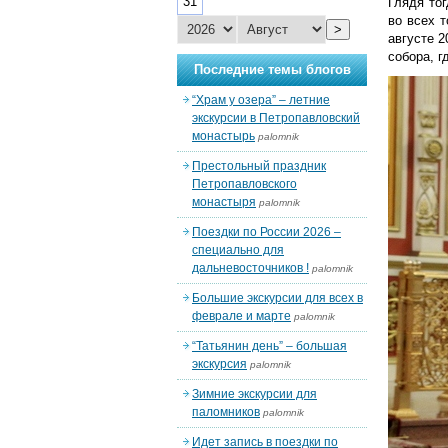
31
Глядя то
во всех 
>
августе 2
собора, г
Последние темы блогов
“Храм у озера” – летние
экскурсии в Петропавловский
монастырь
palomnik
Престольный праздник
Петропавловского
монастыря
palomnik
Поездки по России 2026 –
специально для
дальневосточников !
palomnik
Большие экскурсии для всех в
феврале и марте
palomnik
“Татьянин день” – большая
экскурсия
palomnik
Зимние экскурсии для
паломников
palomnik
Идет запись в поездки по