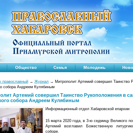
Общество
Семья
Молодежь
Ново
к православный
→
Журнал
→
Митрополит Артемий совершил Таинство Р
го собора Андреем Кулябиным
олит Артемий совершил Таинство Рукоположения в са
кого собора Андреем Кулябиным
Информационный отдел Хабаровской епархии
15 марта 2020 года, в 3-ю седмицу Великого п
Артемий возглавил Божественную литурги
соборе.