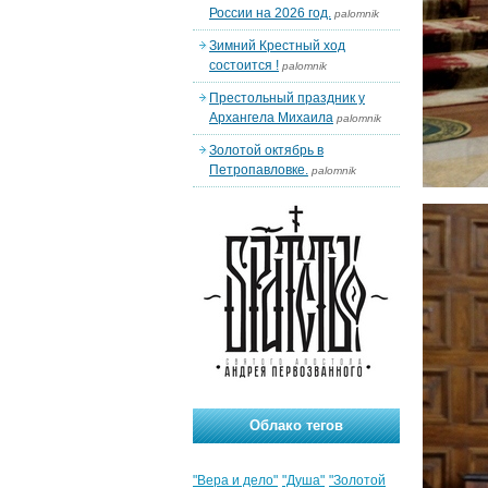
России на 2026 год.
palomnik
Зимний Крестный ход
состоится !
palomnik
Престольный праздник у
Архангела Михаила
palomnik
Золотой октябрь в
Петропавловке.
palomnik
Облако тегов
"Вера и дело"
"Душа"
"Золотой