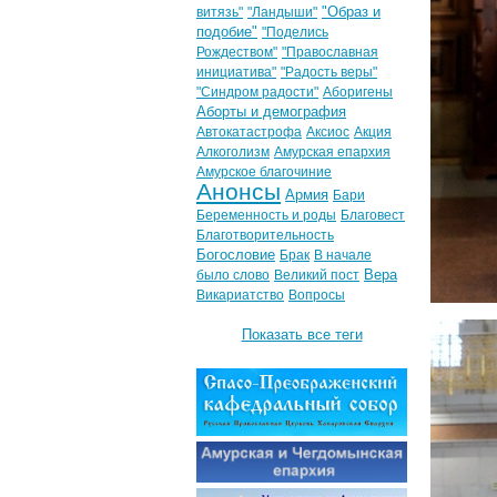
"Образ и
витязь"
"Ландыши"
подобие"
"Поделись
Рождеством"
"Православная
инициатива"
"Радость веры"
"Синдром радости"
Аборигены
Аборты и демография
Автокатастрофа
Аксиос
Акция
Алкоголизм
Амурская епархия
Амурское благочиние
Анонсы
Армия
Бари
Беременность и роды
Благовест
Благотворительность
Богословие
Брак
В начале
Вера
было слово
Великий пост
Викариатство
Вопросы
Показать все теги