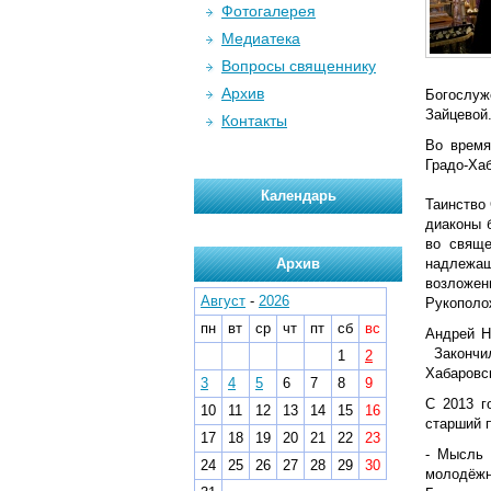
Фотогалерея
Медиатека
Вопросы священнику
Архив
Богослуж
Зайцевой
Контакты
Во время
Градо-Ха
Календарь
Таинство
диаконы 
во свяще
Архив
надлежащ
возложен
Август
-
2026
Рукополо
пн
вт
ср
чт
пт
сб
вс
Андрей Н
Закончил
1
2
Хабаровс
3
4
5
6
7
8
9
С 2013 г
10
11
12
13
14
15
16
старший 
17
18
19
20
21
22
23
- Мысль 
24
25
26
27
28
29
30
молодёжн