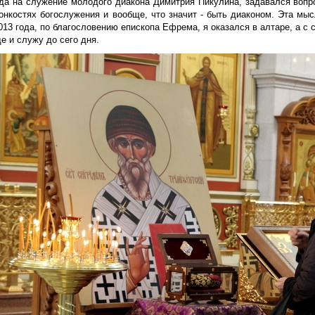
гда на служение молодого диакона Димитрия Пикулина, задавался вопро
тонкостях богослужения и вообще, что значит - быть диаконом. Эта мы
013 года, по благословению епископа Ефрема, я оказался в алтаре, а с
де и служу до сего дня.