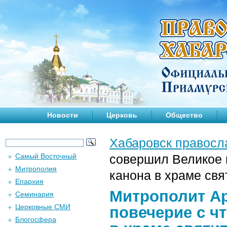
Новости
Церковь
Общество
Хабаровск правосл
Самый Восточный
совершил Великое 
Митрополия
канона в храме свя
Епархия
Митрополит А
Семинария
Церковные СМИ
повечерие с ч
Блогосфера