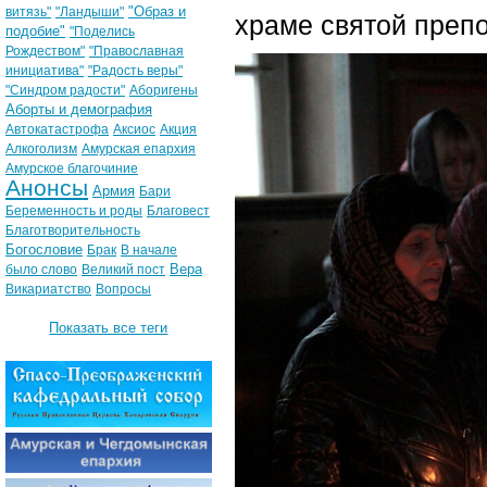
"Образ и
витязь"
"Ландыши"
храме святой преп
подобие"
"Поделись
Рождеством"
"Православная
инициатива"
"Радость веры"
"Синдром радости"
Аборигены
Аборты и демография
Автокатастрофа
Аксиос
Акция
Алкоголизм
Амурская епархия
Амурское благочиние
Анонсы
Армия
Бари
Беременность и роды
Благовест
Благотворительность
Богословие
Брак
В начале
Вера
было слово
Великий пост
Викариатство
Вопросы
Показать все теги