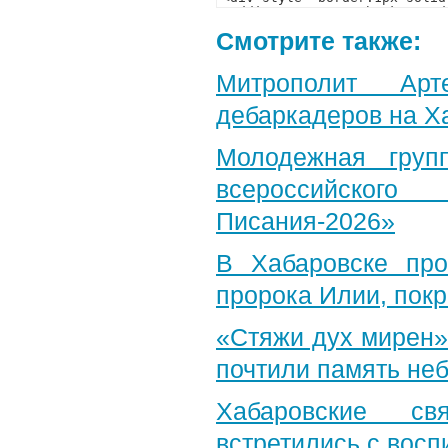
Смотрите также:
Митрополит Арт
дебаркадеров на Х
Молодежная груп
всероссийского
Писания-2026»
В Хабаровске пр
пророка Илии, пок
«Стяжи дух мирен»
почтили память неб
Хабаровские св
встретились с вос