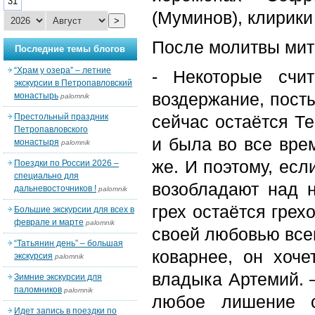
31
(Муминов), клирики
>
После молитвы мит
Последние темы блогов
“Храм у озера” – летние
- Некоторые счи
экскурсии в Петропавловский
воздержание, посты
монастырь
palomnik
Престольный праздник
сейчас остаётся Те
Петропавловского
и была во все врем
монастыря
palomnik
же. И поэтому, есл
Поездки по России 2026 –
специально для
возобладают над 
дальневосточников !
palomnik
грех остаётся грех
Большие экскурсии для всех в
феврале и марте
palomnik
своей любовью всег
“Татьянин день” – большая
коварнее, он хоче
экскурсия
palomnik
владыка Артемий. 
Зимние экскурсии для
паломников
palomnik
любое лишение с
Идет запись в поездки по