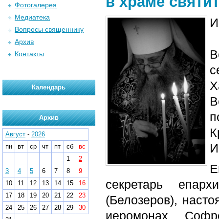
в храме святи
Фотогалерея
Медиатека
И
Вопросы священнику
Архив
В
Контакты
с
Х
Календарь
В
п
Архив
К
Август
-
2026
И
пн
вт
ср
чт
пт
сб
вс
1
2
Е
3
4
5
6
7
8
9
секретарь епарх
10
11
12
13
14
15
16
17
18
19
20
21
22
23
(Белозеров), насто
24
25
26
27
28
29
30
иеромонах Софр