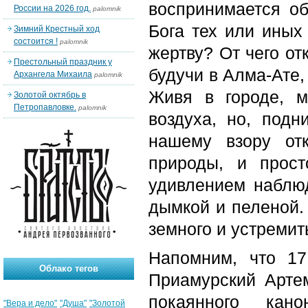
воспринимается о
России на 2026 год.
palomnik
Бога тех или иных
Зимний Крестный ход
состоится !
palomnik
жертву? От чего от
Престольный праздник у
будучи в Алма-Ате,
Архангела Михаила
palomnik
Живя в городе, м
Золотой октябрь в
Петропавловке.
palomnik
воздуха, но, подн
нашему взору от
природы, и прос
удивлением наблюд
дымкой и пеленой. 
земного и устремить
Напомним, что 17
Облако тегов
Приамурский Арте
покаянного кан
"Вера и дело"
"Душа"
"Золотой