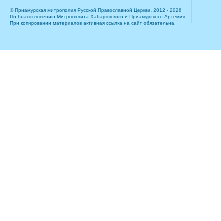
© Приамурская митрополия Русской Православной Церкви, 2012 - 2026
По благословению Митрополита Хабаровского и Приамурского Артемия.
При копировании материалов активная ссылка на сайт обязательна.