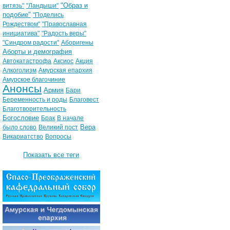
"Образ и
витязь"
"Ландыши"
подобие"
"Поделись
Рождеством"
"Православная
инициатива"
"Радость веры"
"Синдром радости"
Аборигены
Аборты и демография
Автокатастрофа
Аксиос
Акция
Алкоголизм
Амурская епархия
Амурское благочиние
Анонсы
Армия
Бари
Беременность и роды
Благовест
Благотворительность
Богословие
Брак
В начале
Вера
было слово
Великий пост
Викариатство
Вопросы
Показать все теги