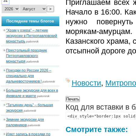
Приглашаем всех 
31
>
Начало в 16:00. Ка
нужно повернуть
Последние темы блогов
морякам-амурцам. 
“Храм у озера” – летние
экскурсии в Петропавловский
Казанского храма, 
монастырь
palomnik
отсыпной дороге до
Престольный праздник
Петропавловского
монастыря
palomnik
Поездки по России 2026 –
специально для
Новости
,
Митропо
дальневосточников !
palomnik
Большие экскурсии для всех в
феврале и марте
palomnik
Код для вставки в 
“Татьянин день” – большая
экскурсия
palomnik
Зимние экскурсии для
паломников
palomnik
Смотрите также:
Идет запись в поездки по