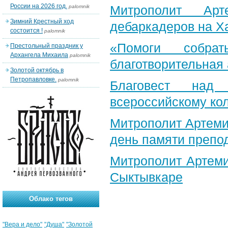
России на 2026 год.
Митрополит Арт
palomnik
Зимний Крестный ход
дебаркадеров на Х
состоится !
palomnik
«Помоги собра
Престольный праздник у
Архангела Михаила
palomnik
благотворительная
Золотой октябрь в
Петропавловке.
palomnik
Благовест над
всероссийскому ко
Митрополит Артеми
день памяти препо
Митрополит Артеми
Сыктывкаре
Облако тегов
"Вера и дело"
"Душа"
"Золотой