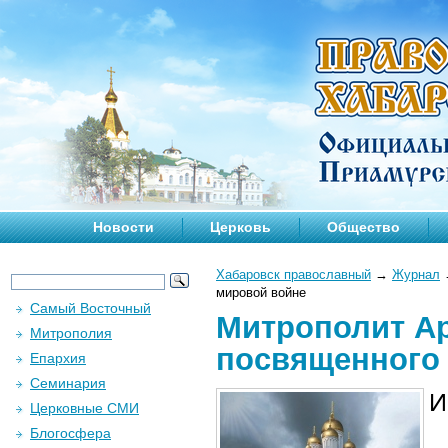
Новости
Церковь
Общество
Хабаровск православный
→
Журнал
мировой войне
Самый Восточный
Митрополит Ар
Митрополия
посвященного 
Епархия
Семинария
И
Церковные СМИ
Блогосфера