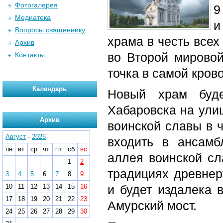
Фотогалерея
9
Медиатека
и
Вопросы священнику
храма в честь всех
Архив
во Второй мировой
Контакты
точка в самой кров
Календарь
Новый храм буде
Хабаровска на ули
Архив
воинской славы в 
Август
-
2026
входить в ансамб
пн
вт
ср
чт
пт
сб
вс
аллея воинской сл
1
2
традициях древнер
3
4
5
6
7
8
9
10
11
12
13
14
15
16
и будет издалека 
17
18
19
20
21
22
23
Амурский мост.
24
25
26
27
28
29
30