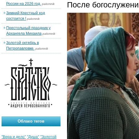
После богослужени
России на 2026 год.
palomnik
Зимний Крестный ход
состоится !
palomnik
Престольный праздник у
Архангела Михаила
palomnik
Золотой октябрь в
Петропавловке.
palomnik
Облако тегов
"Вера и дело"
"Душа"
"Золотой