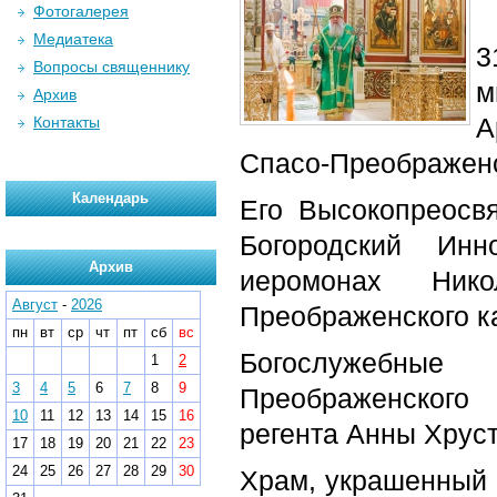
Фотогалерея
Медиатека
3
Вопросы священнику
м
Архив
А
Контакты
Спасо-Преображен
Календарь
Его Высокопреосв
Богородский Инн
Архив
иеромонах Нико
Август
-
2026
Преображенского к
пн
вт
ср
чт
пт
сб
вс
Богослужебные
1
2
3
4
5
6
7
8
9
Преображенского
10
11
12
13
14
15
16
регента Анны Хруст
17
18
19
20
21
22
23
24
25
26
27
28
29
30
Храм, украшенный 