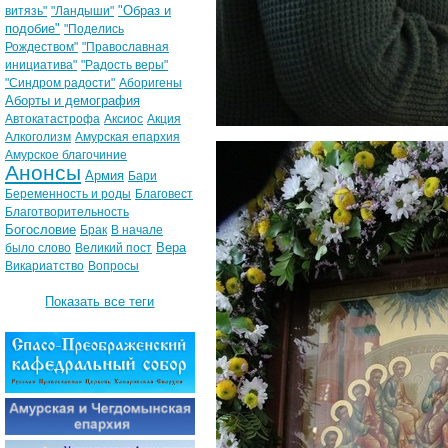
"Образ и
витязь"
"Ландыши"
подобие"
"Поделись
Рождеством"
"Православная
инициатива"
"Радость веры"
"Синдром радости"
Аборигены
Аборты и демография
Автокатастрофа
Аксиос
Акция
Алкоголизм
Амурская епархия
Амурское благочиние
Анонсы
Армия
Бари
Беременность и роды
Благовест
Благотворительность
Богословие
Брак
В начале
Вера
было слово
Великий пост
Викариатство
Вопросы
Показать все теги