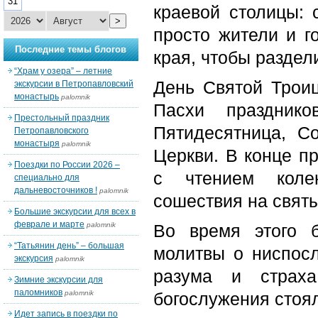
31
краевой столицы: 
>
просто жители и г
Последние темы блогов
края, чтобы раздел
“Храм у озера” – летние
День Святой Трои
экскурсии в Петропавловский
монастырь
palomnik
Пасхи праздник
Престольный праздник
Пятидесятница, С
Петропавловского
монастыря
palomnik
Церкви. В конце п
Поездки по России 2026 –
с чтением коле
специально для
дальневосточников !
palomnik
сошествия на свят
Большие экскурсии для всех в
феврале и марте
palomnik
Во время этого б
“Татьянин день” – большая
молитвы о ниспосл
экскурсия
palomnik
разума и страх
Зимние экскурсии для
паломников
palomnik
богослужения стоял
Идет запись в поездки по