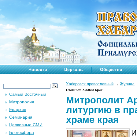
Новости
Церковь
Общество
Хабаровск православный
→
Журнал
главном храме края
Самый Восточный
Митрополит А
Митрополия
литургию в пр
Епархия
храме края
Семинария
Церковные СМИ
И
Блогосфера