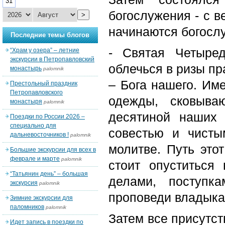
31
богослужения - с 
>
начинаются богосл
Последние темы блогов
- Святая Четыре
“Храм у озера” – летние
экскурсии в Петропавловский
облечься в ризы пр
монастырь
palomnik
– Бога нашего. Им
Престольный праздник
Петропавловского
одежды, сковыва
монастыря
palomnik
десятиной наших 
Поездки по России 2026 –
специально для
совестью и чист
дальневосточников !
palomnik
молитве. Путь это
Большие экскурсии для всех в
феврале и марте
palomnik
стоит опуститься
“Татьянин день” – большая
делами, поступк
экскурсия
palomnik
проповеди владыка
Зимние экскурсии для
паломников
palomnik
Затем все присутс
Идет запись в поездки по