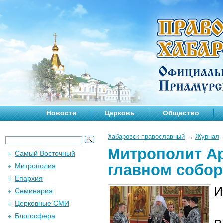
Новости
Церковь
Общество
Хабаровск православный
→
Журнал
Митрополит Ар
Самый Восточный
главном собор
Митрополия
Епархия
И
Семинария
Церковные СМИ
Блогосфера