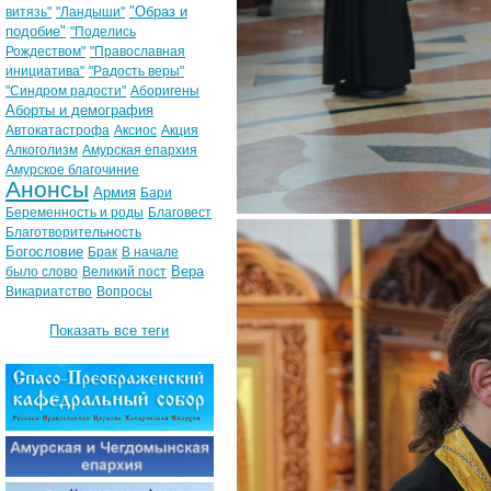
"Образ и
витязь"
"Ландыши"
подобие"
"Поделись
Рождеством"
"Православная
инициатива"
"Радость веры"
"Синдром радости"
Аборигены
Аборты и демография
Автокатастрофа
Аксиос
Акция
Алкоголизм
Амурская епархия
Амурское благочиние
Анонсы
Армия
Бари
Беременность и роды
Благовест
Благотворительность
Богословие
Брак
В начале
Вера
было слово
Великий пост
Викариатство
Вопросы
Показать все теги