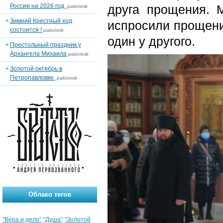
России на 2026 год.
друга прощения. М
palomnik
Зимний Крестный ход
испросили прощени
состоится !
palomnik
один у другого.
Престольный праздник у
Архангела Михаила
palomnik
Золотой октябрь в
Петропавловке.
palomnik
Облако тегов
"Вера и дело"
"Душа"
"Золотой