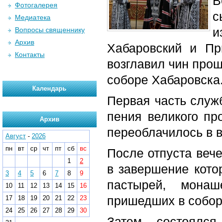
В
Фотогалерея
с
Медиатека
и
Вопросы священнику
Архив
Хабаровский и Пр
Контакты
возглавил чин про
соборе Хабаровска
Календарь
Первая часть служ
пения великого пр
Архив
переоблачилось в 
Август
-
2026
пн
вт
ср
чт
пт
сб
вс
После отпуста веч
1
2
в завершение кото
3
4
5
6
7
8
9
пастырей, монаш
10
11
12
13
14
15
16
пришедших в собор
17
18
19
20
21
22
23
24
25
26
27
28
29
30
Затем состоялс