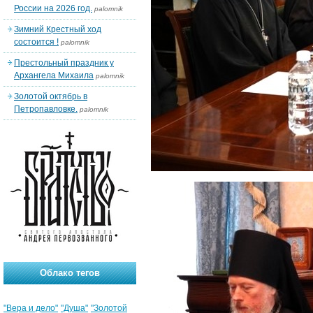
России на 2026 год.
palomnik
Зимний Крестный ход
состоится !
palomnik
Престольный праздник у
Архангела Михаила
palomnik
Золотой октябрь в
Петропавловке.
palomnik
Облако тегов
"Вера и дело"
"Душа"
"Золотой