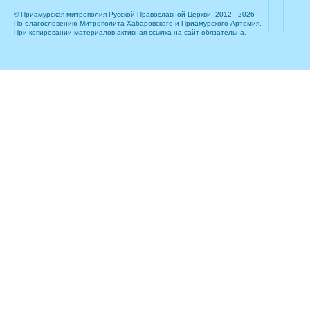
© Приамурская митрополия Русской Православной Церкви, 2012 - 2026
По благословению Митрополита Хабаровского и Приамурского Артемия.
При копировании материалов активная ссылка на сайт обязательна.