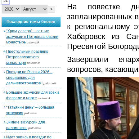
31
На повестке д
>
запланированных в
Последние темы блогов
к региональному э
“Храм у озера” – летние
Хабаровск из Сан
экскурсии в Петропавловский
монастырь
palomnik
Пресвятой Богород
Престольный праздник
Петропавловского
Завершили епар
монастыря
palomnik
вопросов, касающи
Поездки по России 2026 –
специально для
дальневосточников !
palomnik
Большие экскурсии для всех в
феврале и марте
palomnik
“Татьянин день” – большая
экскурсия
palomnik
Зимние экскурсии для
паломников
palomnik
Идет запись в поездки по