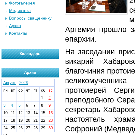
2
Фотогалерея
с
Медиатека
м
Вопросы священнику
Архив
Артемия прошло з
Контакты
епархии.
На заседании прис
Календарь
викарий Хабаров
благочиния протоие
Архив
великомученник
Август
-
2026
протоиерей Серг
пн
вт
ср
чт
пт
сб
вс
1
2
преподобного Сера
3
4
5
6
7
8
9
секретарь Хабаров
10
11
12
13
14
15
16
настоятель храм
17
18
19
20
21
22
23
Софроний (Медведе
24
25
26
27
28
29
30