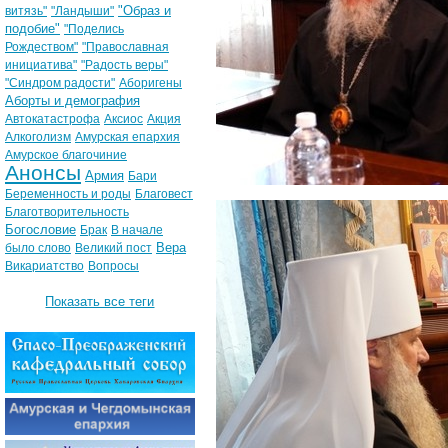
"Образ и
витязь"
"Ландыши"
подобие"
"Поделись
Рождеством"
"Православная
инициатива"
"Радость веры"
"Синдром радости"
Аборигены
Аборты и демография
Автокатастрофа
Аксиос
Акция
Алкоголизм
Амурская епархия
Амурское благочиние
Анонсы
Армия
Бари
Беременность и роды
Благовест
Благотворительность
Богословие
Брак
В начале
Вера
было слово
Великий пост
Викариатство
Вопросы
Показать все теги