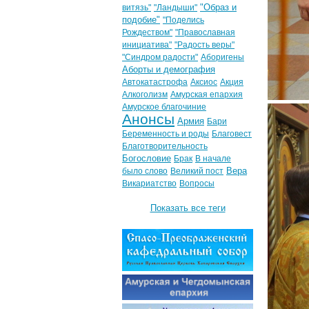
"Образ и
витязь"
"Ландыши"
подобие"
"Поделись
Рождеством"
"Православная
инициатива"
"Радость веры"
"Синдром радости"
Аборигены
Аборты и демография
Автокатастрофа
Аксиос
Акция
Алкоголизм
Амурская епархия
Амурское благочиние
Анонсы
Армия
Бари
Беременность и роды
Благовест
Благотворительность
Богословие
Брак
В начале
Вера
было слово
Великий пост
Викариатство
Вопросы
Показать все теги