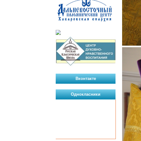
Вконтакте
Однокласники