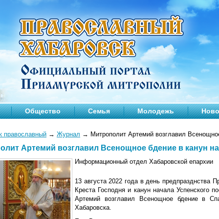
Общество
Семья
Молодежь
Ново
к православный
→
Журнал
→
Митрополит Артемий возглавил Всенощное 
олит Артемий возглавил Всенощное бдение в канун на
Информационный отдел Хабаровской епархии
13 августа 2022 года в день предпразднства
Креста Господня и канун начала Успенского п
Артемий возглавил Всенощное бдение в Сп
Хабаровска.