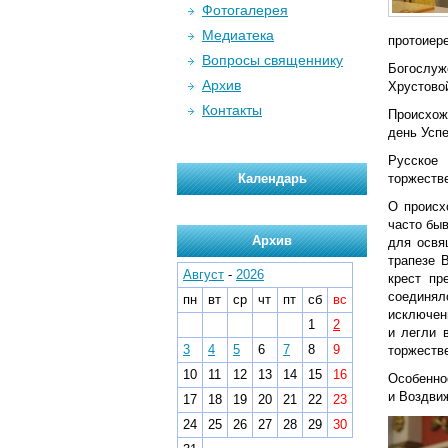
Фотогалерея
Медиатека
протоиере
Вопросы священнику
Богослуж
Архив
Хрустово
Контакты
Происхо
день Успе
Русское
Календарь
торжеств
О происх
часто бы
Архив
для освя
трапезе 
Август
-
2026
крест пр
соединял
пн
вт
ср
чт
пт
сб
вс
исключени
1
2
и легли 
3
4
5
6
7
8
9
торжеств
10
11
12
13
14
15
16
Особенно
и Воздвиж
17
18
19
20
21
22
23
24
25
26
27
28
29
30