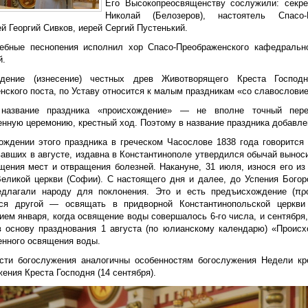
Его Высокопреосвященству сослужили: секре
Николай (Белозеров), настоятель Спасо-
й Георгий Сивков, иерей Сергий Пустенький.
ебные песнопения исполнил хор Спасо-Преображенского кафедральн
й.
ждение (изнесение) честных древ Животворящего Креста Госпо
нского поста, по Уставу относится к малым праздникам «со славослови
 название праздника «происхождение» — не вполне точный перев
енную церемонию, крестный ход. Поэтому в название праздника добавле
ождении этого праздника в греческом Часослове 1838 года говорится
вавших в августе, издавна в Константинополе утвердился обычай вынос
щения мест и отвращения болезней. Накануне, 31 июля, износя его из
Великой церкви (Софии). С настоящего дня и далее, до Успения Бого
едлагали народу для поклонения. Это и есть предъисхождение (πρ
ся другой — освящать в придворной Константинопольской церкви
ем января, когда освящение воды совершалось 6-го числа, и сентября,
в основу празднования 1 августа (по юлианскому календарю) «Проис
енного освящения воды.
сти богослужения аналогичны особенностям богослужения Недели кре
ения Креста Господня (14 сентября).