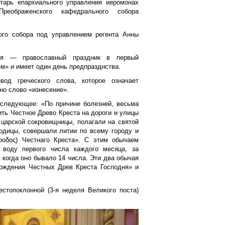
тарь епархиального управления иеромонах
Преображенского кафедрального собора
ого собора под управлением регента Анны
дня — православный праздник в первый
ем» и имеет один день предпразднства.
од греческого слова, которое означает
но слово «изнесение».
 следующее: «По причине болезней, весьма
ить Честное Древо Креста на дороги и улицы
 царской сокровищницы, полагали на святой
родицы, совершали литии по всему городу и
οοδος) Честнаго Креста». С этим обычаем
 воду первого числа каждого месяца, за
 когда оно бывало 14 числа. Эти два обычая
хождения Честных Древ Креста Господня» и
стопоклонной (3‑я неделя Великого поста)