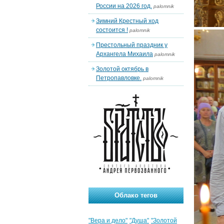
России на 2026 год.
palomnik
Зимний Крестный ход
состоится !
palomnik
Престольный праздник у
Архангела Михаила
palomnik
Золотой октябрь в
Петропавловке.
palomnik
Облако тегов
"Вера и дело"
"Душа"
"Золотой