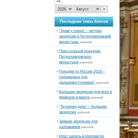
31
>
Последние темы блогов
“Храм у озера” – летние
экскурсии в Петропавловский
монастырь
palomnik
Престольный праздник
Петропавловского
монастыря
palomnik
Поездки по России 2026 –
специально для
дальневосточников !
palomnik
Большие экскурсии для всех в
феврале и марте
palomnik
“Татьянин день” – большая
экскурсия
palomnik
Зимние экскурсии для
паломников
palomnik
Идет запись в поездки по