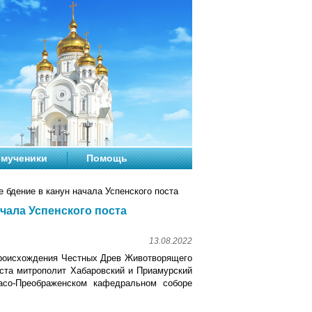
мученики
Помощь
бдение в канун начала Успенского поста
чала Успенского поста
13.08.2022
 Происхождения Честных Древ Животворящего
оста митрополит Хабаровский и Приамурский
асо-Преображенском кафедральном соборе