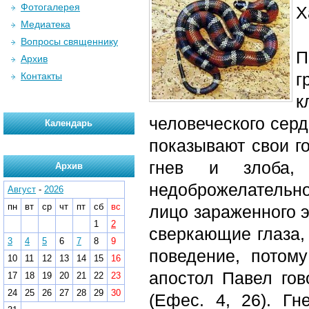
Фотогалерея
Х
Медиатека
Вопросы священнику
П
Архив
г
Контакты
к
человеческого сер
Календарь
показывают свои г
гнев и злоба,
Архив
недоброжелательно
Август
-
2026
пн
вт
ср
чт
пт
сб
вс
лицо зараженного э
1
2
сверкающие глаза,
3
4
5
6
7
8
9
поведение, потом
10
11
12
13
14
15
16
апостол Павел гов
17
18
19
20
21
22
23
24
25
26
27
28
29
30
(Ефес. 4, 26). Г