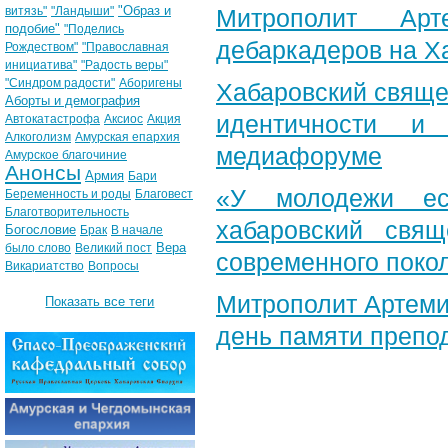
"Образ и
витязь"
"Ландыши"
Митрополит Арт
подобие"
"Поделись
дебаркадеров на Х
Рождеством"
"Православная
инициатива"
"Радость веры"
"Синдром радости"
Аборигены
Хабаровский свяще
Аборты и демография
идентичности и
Автокатастрофа
Аксиос
Акция
Алкоголизм
Амурская епархия
медиафоруме
Амурское благочиние
Анонсы
Армия
Бари
«У молодежи ес
Беременность и роды
Благовест
Благотворительность
хабаровский свя
Богословие
Брак
В начале
Вера
было слово
Великий пост
современного поко
Викариатство
Вопросы
Митрополит Артеми
Показать все теги
день памяти препо