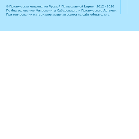
© Приамурская митрополия Русской Православной Церкви, 2012 - 2026
По благословению Митрополита Хабаровского и Приамурского Артемия.
При копировании материалов активная ссылка на сайт обязательна.