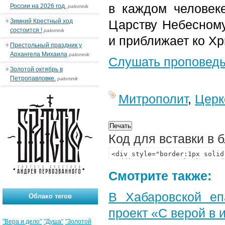
в каждом человек
России на 2026 год.
palomnik
Зимний Крестный ход
Царству Небесному
состоится !
palomnik
и приближает ко Хр
Престольный праздник у
Архангела Михаила
palomnik
Слушать проповед
Золотой октябрь в
Петропавловке.
palomnik
Митрополит
,
Церк
Код для вставки в 
Смотрите также:
В Хабаровской еп
Облако тегов
проект «С верой в
"Вера и дело"
"Душа"
"Золотой