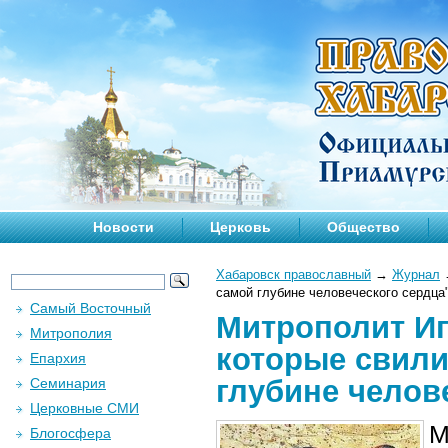
Новости
Церковь
Общество
Хабаровск православный
→
Журнал
самой глубине человеческого сердца
Самый Восточный
Митрополит Иг
Митрополия
которые свили
Епархия
глубине челов
Семинария
Церковные СМИ
М
Блогосфера