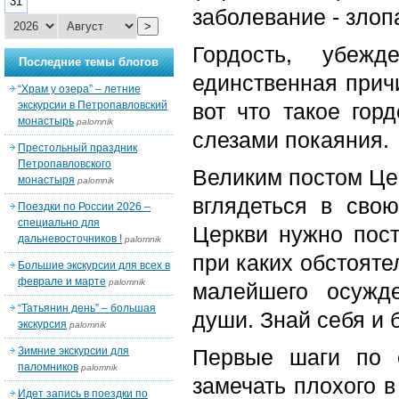
31
заболевание - злоп
>
Гордость, убеж
Последние темы блогов
единственная прич
“Храм у озера” – летние
экскурсии в Петропавловский
вот что такое гор
монастырь
palomnik
слезами покаяния.
Престольный праздник
Петропавловского
Великим постом Це
монастыря
palomnik
вглядеться в сво
Поездки по России 2026 –
специально для
Церкви нужно пост
дальневосточников !
palomnik
при каких обстояте
Большие экскурсии для всех в
феврале и марте
palomnik
малейшего осужд
“Татьянин день” – большая
души. Знай себя и б
экскурсия
palomnik
Зимние экскурсии для
Первые шаги по с
паломников
palomnik
замечать плохого в
Идет запись в поездки по