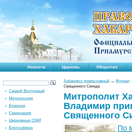
Новости
Церковь
Общество
Хабаровск православный
→
Журнал
Священного Синода
Самый Восточный
Митрополит Х
Митрополия
Владимир при
Епархия
Священного С
Семинария
Церковные СМИ
По 
Блогосфера