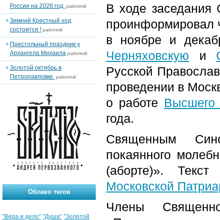
В ходе заседания 
России на 2026 год.
palomnik
Зимний Крестный ход
проинформировал 
состоится !
palomnik
в ноябре и дека
Престольный праздник у
Черняховскую
и
Архангела Михаила
palomnik
Золотой октябрь в
Русской Православ
Петропавловке.
palomnik
проведении в Моск
о работе
Высшего 
года.
Священным Син
покаянного молебн
(аборте)». Текс
Московской Патриа
Облако тегов
Члены Священн
"Вера и дело"
"Душа"
"Золотой