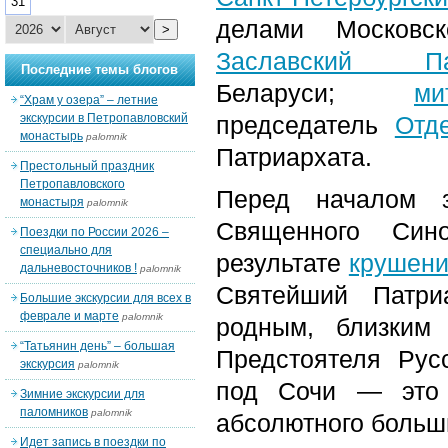
31
делами Московс
>
Заславский Па
Последние темы блогов
Беларуси;
м
“Храм у озера” – летние
экскурсии в Петропавловский
председатель
Отд
монастырь
palomnik
Патриархата.
Престольный праздник
Петропавловского
Перед началом 
монастыря
palomnik
Священного Си
Поездки по России 2026 –
специально для
результате
крушен
дальневосточников !
palomnik
Святейший Патри
Большие экскурсии для всех в
феврале и марте
palomnik
родным, близким
“Татьянин день” – большая
Предстоятеля Рус
экскурсия
palomnik
под Сочи — это 
Зимние экскурсии для
паломников
palomnik
абсолютного больш
Идет запись в поездки по