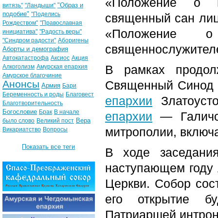
«Положение о п
"Образ и
витязь"
"Ландыши"
подобие"
"Поделись
священный сан лиц
Рождеством"
"Православная
«Положение о
инициатива"
"Радость веры"
"Синдром радости"
Аборигены
священнослужителе
Аборты и демография
Автокатастрофа
Аксиос
Акция
В рамках продол
Алкоголизм
Амурская епархия
Амурское благочиние
Анонсы
Священный Синод 
Армия
Бари
Беременность и роды
Благовест
епархии
Златоусто
Благотворительность
Богословие
Брак
В начале
епархии
— Галичск
Вера
было слово
Великий пост
митрополии, включ
Викариатство
Вопросы
Показать все теги
В ходе заседани
наступающем году 
Церкви. Собор сост
его открытие б
Патриаршей интрон