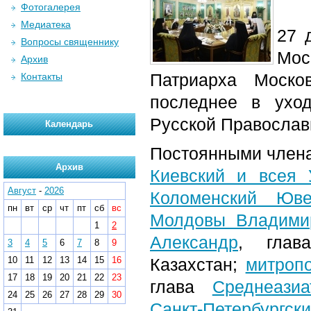
Фотогалерея
Медиатека
27 
Вопросы священнику
Мос
Архив
Патриарха Моско
Контакты
последнее в ух
Русской Православ
Календарь
Постоянными член
Архив
Киевский и всея
Август
-
2026
Коломенский Юве
пн
вт
ср
чт
пт
сб
вс
Молдовы Владими
1
2
Александр
, гла
3
4
5
6
7
8
9
10
11
12
13
14
15
16
Казахстан;
митропо
17
18
19
20
21
22
23
глава
Среднеазиа
24
25
26
27
28
29
30
Санкт-Петербургс