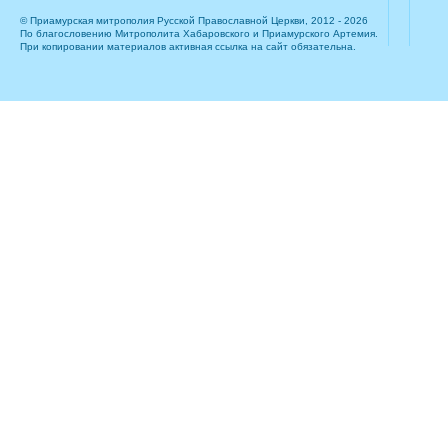
© Приамурская митрополия Русской Православной Церкви, 2012 - 2026
По благословению Митрополита Хабаровского и Приамурского Артемия.
При копировании материалов активная ссылка на сайт обязательна.