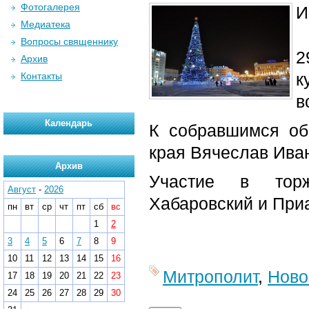
Фотогалерея
И
Медиатека
Вопросы священнику
2
Архив
к
Контакты
в
Календарь
К собравшимся об
края Вячеслав Ива
Архив
Участие в торж
Август
-
2026
Хабаровский и При
пн
вт
ср
чт
пт
сб
вс
1
2
3
4
5
6
7
8
9
10
11
12
13
14
15
16
Митрополит
,
Ново
17
18
19
20
21
22
23
24
25
26
27
28
29
30