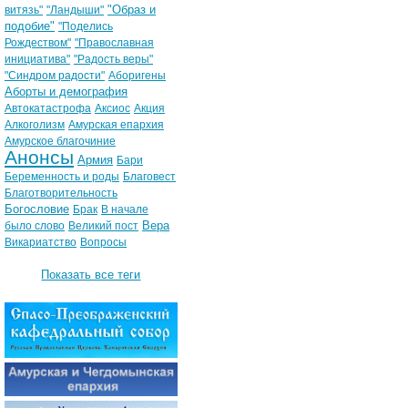
"Образ и
витязь"
"Ландыши"
подобие"
"Поделись
Рождеством"
"Православная
инициатива"
"Радость веры"
"Синдром радости"
Аборигены
Аборты и демография
Автокатастрофа
Аксиос
Акция
Алкоголизм
Амурская епархия
Амурское благочиние
Анонсы
Армия
Бари
Беременность и роды
Благовест
Благотворительность
Богословие
Брак
В начале
Вера
было слово
Великий пост
Викариатство
Вопросы
Показать все теги