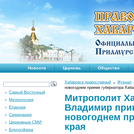
Новости
Церковь
Общество
Хабаровск православный
→
Журнал
новогоднем приеме губернатора Хаба
Самый Восточный
Митрополит Х
Митрополия
Владимир прин
Епархия
новогоднем пр
Семинария
Церковные СМИ
края
Блогосфера