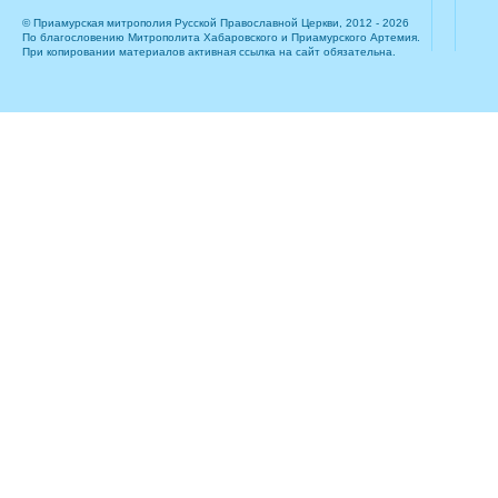
© Приамурская митрополия Русской Православной Церкви, 2012 - 2026
По благословению Митрополита Хабаровского и Приамурского Артемия.
При копировании материалов активная ссылка на сайт обязательна.