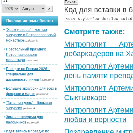
31
Код для вставки в 
>
Последние темы блогов
Смотрите также:
“Храм у озера” – летние
экскурсии в Петропавловский
монастырь
palomnik
Митрополит Арт
Престольный праздник
дебаркадеров на Х
Петропавловского
монастыря
palomnik
Митрополит Артеми
Поездки по России 2026 –
день памяти препо
специально для
дальневосточников !
palomnik
Митрополит Артеми
Большие экскурсии для всех в
феврале и марте
palomnik
Сыктывкаре
“Татьянин день” – большая
Митрополит Артеми
экскурсия
palomnik
Зимние экскурсии для
любви и верности
паломников
palomnik
Поздравление​ мит
Идет запись в поездки по