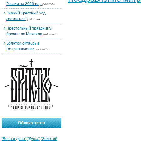
России на 2026 год.
palomnik
Зимний Крестный ход
состоится !
palomnik
Престольный праздник у
Архангела Михаила
palomnik
Золотой октябрь в
Петропавловке.
palomnik
Облако тегов
"Вера и дело"
"Душа"
"Золотой