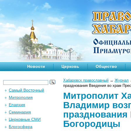
Новости
Церковь
Общество
Хабаровск православный
→
Журнал
празднования Введения во храм Пре
Самый Восточный
Митрополит Х
Митрополия
Владимир возг
Епархия
празднования 
Семинария
Церковные СМИ
Богородицы
Блогосфера