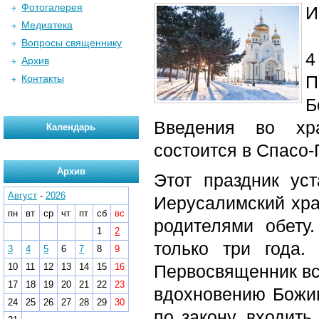
Фотогалерея
И
Медиатека
Вопросы священнику
4
Архив
Контакты
Б
Введения во хра
Календарь
состоится в Спасо
Архив
Этот праздник ус
Август
-
2026
Иерусалимский хра
пн
вт
ср
чт
пт
сб
вс
родителями обету
1
2
только три года
3
4
5
6
7
8
9
10
11
12
13
14
15
16
Первосвященник вст
17
18
19
20
21
22
23
вдохновению Божию
24
25
26
27
28
29
30
по закону, входить