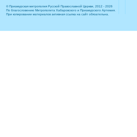
© Приамурская митрополия Русской Православной Церкви, 2012 - 2026
По благословению Митрополита Хабаровского и Приамурского Артемия.
При копировании материалов активная ссылка на сайт обязательна.