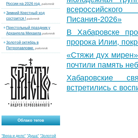
России на 2026 год.
palomnik
всероссийского
Зимний Крестный ход
Писания-2026»
состоится !
palomnik
Престольный праздник у
В Хабаровске пр
Архангела Михаила
palomnik
пророка Илии, пок
Золотой октябрь в
Петропавловке.
palomnik
«Стяжи дух мирен»
почтили память неб
Хабаровские св
встретились с вос
Облако тегов
"Вера и дело"
"Душа"
"Золотой