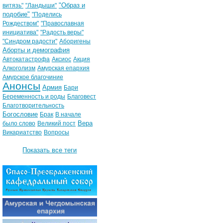
"Образ и
витязь"
"Ландыши"
подобие"
"Поделись
Рождеством"
"Православная
инициатива"
"Радость веры"
"Синдром радости"
Аборигены
Аборты и демография
Автокатастрофа
Аксиос
Акция
Алкоголизм
Амурская епархия
Амурское благочиние
Анонсы
Армия
Бари
Беременность и роды
Благовест
Благотворительность
Богословие
Брак
В начале
Вера
было слово
Великий пост
Викариатство
Вопросы
Показать все теги