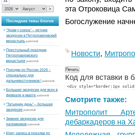
31
эта Отроковица Са
>
Богослужение начне
Последние темы блогов
“Храм у озера” – летние
экскурсии в Петропавловский
монастырь
palomnik
Престольный праздник
Новости
,
Митропо
Петропавловского
монастыря
palomnik
Поездки по России 2026 –
Код для вставки в 
специально для
дальневосточников !
palomnik
Большие экскурсии для всех в
феврале и марте
palomnik
Смотрите также:
“Татьянин день” – большая
экскурсия
Митрополит Арт
palomnik
Зимние экскурсии для
дебаркадеров на Х
паломников
palomnik
Молодежная груп
Идет запись в поездки по