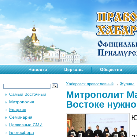
Новости
Церковь
Общество
Хабаровск православный
→
Журнал
Митрополит Ма
Самый Восточный
Востоке нужно
Митрополия
Епархия
Ю
Семинария
Церковные СМИ
Блогосфера