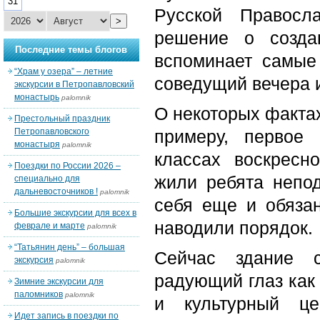
31
Русской Правосл
>
решение о созда
Последние темы блогов
вспоминает самые
“Храм у озера” – летние
соведущий вечера 
экскурсии в Петропавловский
монастырь
palomnik
О некоторых фактах
Престольный праздник
Петропавловского
примеру, первое
монастыря
palomnik
классах воскресн
Поездки по России 2026 –
жили ребята непод
специально для
дальневосточников !
palomnik
себя еще и обязан
Большие экскурсии для всех в
наводили порядок.
феврале и марте
palomnik
“Татьянин день” – большая
Сейчас здание с
экскурсия
palomnik
радующий глаз как 
Зимние экскурсии для
паломников
palomnik
и культурный це
Идет запись в поездки по