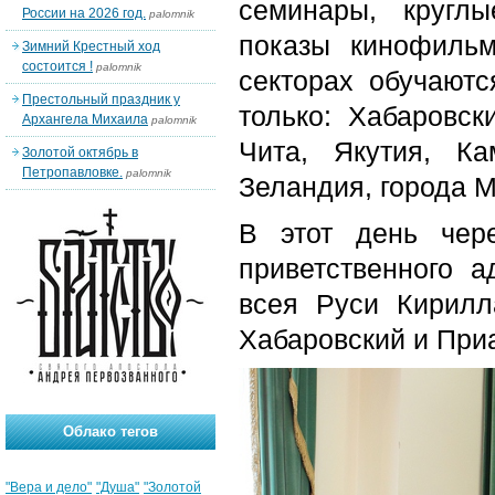
семинары, круглы
России на 2026 год.
palomnik
показы кинофиль
Зимний Крестный ход
состоится !
palomnik
секторах обучаютс
Престольный праздник у
только: Хабаровск
Архангела Михаила
palomnik
Чита, Якутия, К
Золотой октябрь в
Петропавловке.
palomnik
Зеландия, города М
В этот день чер
приветственного 
всея Руси Кирилл
Хабаровский и При
Облако тегов
"Вера и дело"
"Душа"
"Золотой