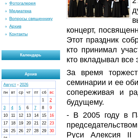
2
Фотогалерея
д
Медиатека
в
Вопросы священнику
Архив
концерт, посвящен
Контакты
Этот праздник собр
кто принимал учас
Календарь
кто вкладывал все э
За время торжес
Архив
семинарии и ее оби
Август
-
2026
сопереживая и ра
пн
вт
ср
чт
пт
сб
вс
1
2
будущему.
3
4
5
6
7
8
9
- В 2005 году в 
10
11
12
13
14
15
16
председательство
17
18
19
20
21
22
23
24
25
26
27
28
29
30
Руси Алексия II