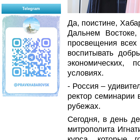
Telegram
Да, поистине, Хаб
Дальнем Востоке,
просвещения всех 
воспитывать добр
экономических, п
условиях.
- Россия – удивите
ректор семинарии 
рубежах.
Сегодня, в день д
митрополита Игнат
курса, которые 