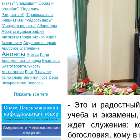
"Образ и
витязь"
"Ландыши"
подобие"
"Поделись
Рождеством"
"Православная
инициатива"
"Радость веры"
"Синдром радости"
Аборигены
Аборты и демография
Автокатастрофа
Аксиос
Акция
Алкоголизм
Амурская епархия
Амурское благочиние
Анонсы
Армия
Бари
Беременность и роды
Благовест
Благотворительность
Богословие
Брак
В начале
Вера
было слово
Великий пост
Викариатство
Вопросы
Показать все теги
- Это и радостный
учеба и экзамены,
ждет служение: к
богословия, кому в 