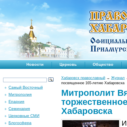
Новости
Церковь
Общество
Хабаровск православный
→
Журнал
посвященное 165-летию Хабаровска
Самый Восточный
Митрополит Вя
Митрополия
торжественное
Епархия
Хабаровска
Семинария
Церковные СМИ
И
Блогосфера