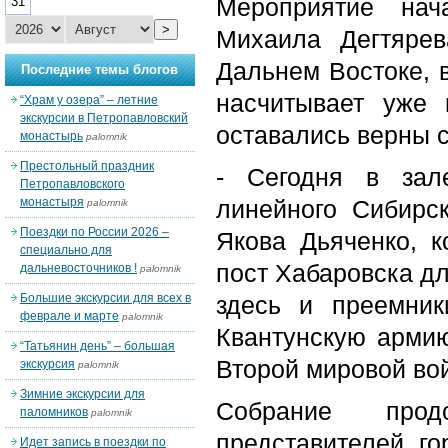
Мероприятие нач
31
>
Михаила Дегтяре
Дальнем Востоке, в
Последние темы блогов
насчитывает уже 
“Храм у озера” – летние
экскурсии в Петропавловский
оставались верны 
монастырь
palomnik
Престольный праздник
- Сегодня в зал
Петропавловского
монастыря
линейного Сибирс
palomnik
Поездки по России 2026 –
Якова Дьяченко, 
специально для
пост Хабаровска дл
дальневосточников !
palomnik
Большие экскурсии для всех в
здесь и преемник
феврале и марте
palomnik
Квантунскую армию
“Татьянин день” – большая
Второй мировой вой
экскурсия
palomnik
Зимние экскурсии для
Собрание прод
паломников
palomnik
представителей го
Идет запись в поездки по