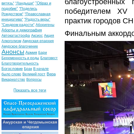
благоустроенных 
"Образ и
витязь"
"Ландыши"
подобие"
"Поделись
победителем XV М
Рождеством"
"Православная
практик городов СН
инициатива"
"Радость веры"
"Синдром радости"
Аборигены
Аборты и демография
Финальным аккордо
Автокатастрофа
Аксиос
Акция
Алкоголизм
Амурская епархия
Амурское благочиние
Анонсы
Армия
Бари
Беременность и роды
Благовест
Благотворительность
Богословие
Брак
В начале
Вера
было слово
Великий пост
Викариатство
Вопросы
Показать все теги