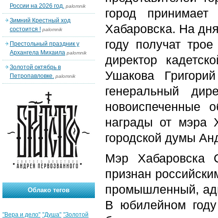
России на 2026 год.
palomnik
город принимает
Зимний Крестный ход
Хабаровска. На дня
состоится !
palomnik
году получат трое
Престольный праздник у
Архангела Михаила
palomnik
директор кадетс
Золотой октябрь в
Ушакова Григори
Петропавловке.
palomnik
генеральный ди
новоиспеченные о
награды от мэра 
городской думы Ан
Мэр Хабаровска С
признан российски
промышленный, адм
Облако тегов
В юбилейном году
"Вера и дело"
"Душа"
"Золотой