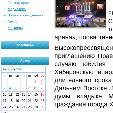
Фотогалерея
Медиатека
2
Вопросы священнику
С
Архив
т
Контакты
арена», посвященн
Календарь
Высокопреосвящен
приглашению Прави
Архив
случаю юбилея Х
Август
-
2026
Хабаровскую епар
пн
вт
ср
чт
пт
сб
вс
длительного срок
1
2
Дальнем Востоке. 
3
4
5
6
7
8
9
10
11
12
13
14
15
16
думы владыке М
17
18
19
20
21
22
23
гражданин города 
24
25
26
27
28
29
30