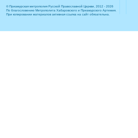
© Приамурская митрополия Русской Православной Церкви, 2012 - 2026
По благословению Митрополита Хабаровского и Приамурского Артемия.
При копировании материалов активная ссылка на сайт обязательна.