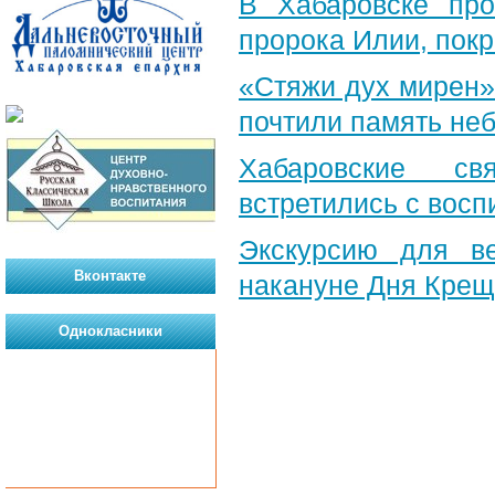
В Хабаровске пр
пророка Илии, пок
«Стяжи дух мирен»
почтили память неб
Хабаровские св
встретились с вос
Экскурсию для в
Вконтакте
накануне Дня Крещ
Однокласники