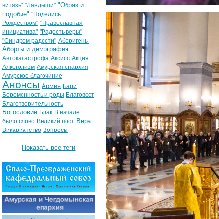
"Образ и
витязь"
"Ландыши"
подобие"
"Поделись
Рождеством"
"Православная
инициатива"
"Радость веры"
"Синдром радости"
Аборигены
Аборты и демография
Автокатастрофа
Аксиос
Акция
Алкоголизм
Амурская епархия
Амурское благочиние
Анонсы
Армия
Бари
Беременность и роды
Благовест
Благотворительность
Богословие
Брак
В начале
Вера
было слово
Великий пост
Викариатство
Вопросы
Показать все теги