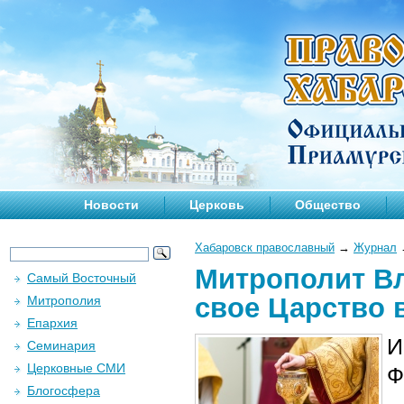
Новости
Церковь
Общество
Хабаровск православный
→
Журнал
Митрополит Вл
Самый Восточный
свое Царство 
Митрополия
Епархия
И
Семинария
Церковные СМИ
Ф
Блогосфера