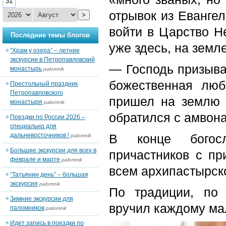
31
отрывок из Евангел
>
войти в Царство Н
Последние темы блогов
уже здесь, на земле
“Храм у озера” – летние
экскурсии в Петропавловский
— Господь призывае
монастырь
palomnik
божественная люб
Престольный праздник
Петропавловского
пришел на землю 
монастыря
palomnik
обратился с амвон
Поездки по России 2026 –
специально для
дальневосточников !
В конце богос
palomnik
Большие экскурсии для всех в
причастников с п
феврале и марте
palomnik
всем архипастырск
“Татьянин день” – большая
экскурсия
palomnik
По традиции, по 
Зимние экскурсии для
вручил каждому ма
паломников
palomnik
Идет запись в поездки по