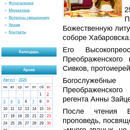
Фотогалерея
2
Медиатека
Вопросы священнику
Архив
Божественную лит
Контакты
соборе Хабаровска
Его Высокопрео
Календарь
Преображенского 
Сивков, протоиерей
Архив
Богослужебные
Август
-
2026
пн
вт
ср
чт
пт
сб
вс
Преображенского
1
2
регента Анны Зайц
3
4
5
6
7
8
9
10
11
12
13
14
15
16
После чтения Е
17
18
19
20
21
22
23
проповедь, посвящ
24
25
26
27
28
29
30
«много званых, но