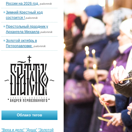
России на 2026 год.
palomnik
Зимний Крестный ход
состоится !
palomnik
Престольный праздник у
Архангела Михаила
palomnik
Золотой октябрь в
Петропавловке.
palomnik
Облако тегов
"Вера и дело"
"Душа"
"Золотой