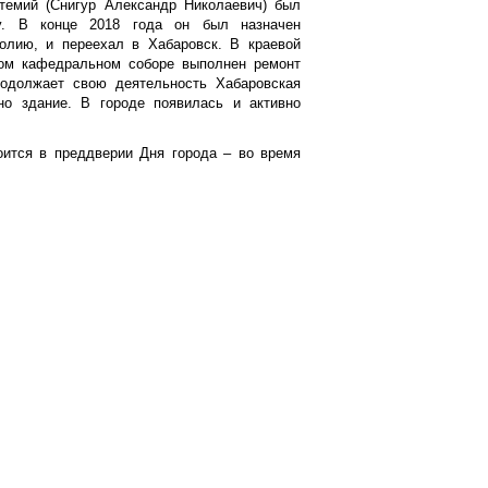
темий (Снигур Александр Николаевич) был
у. В конце 2018 года он был назначен
олию, и переехал в Хабаровск. В краевой
ком кафедральном соборе выполнен ремонт
родолжает свою деятельность Хабаровская
ано здание. В городе появилась и активно
оится в преддверии Дня города – во время