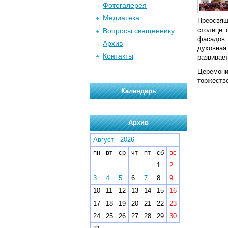
Фотогалерея
Медиатека
Преосвящ
столице 
Вопросы священнику
фасадов 
Архив
духовная
Контакты
развивает
Церемони
торжеств
Календарь
Архив
Август
-
2026
пн
вт
ср
чт
пт
сб
вс
1
2
3
4
5
6
7
8
9
10
11
12
13
14
15
16
17
18
19
20
21
22
23
24
25
26
27
28
29
30