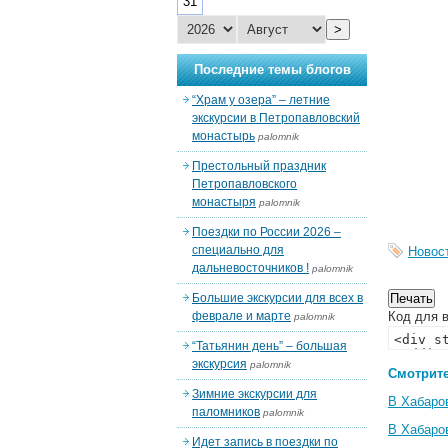
31
>
Последние темы блогов
“Храм у озера” – летние
экскурсии в Петропавловский
монастырь
palomnik
Престольный праздник
Петропавловского
монастыря
palomnik
Поездки по России 2026 –
специально для
Новос
дальневосточников !
palomnik
Большие экскурсии для всех в
феврале и марте
Код для в
palomnik
“Татьянин день” – большая
экскурсия
palomnik
Смотрите
Зимние экскурсии для
В Хабаро
паломников
palomnik
В Хабаро
Идет запись в поездки по