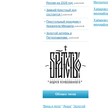
Митропол
России на 2026 год.
palomnik
Хабаровс
Зимний Крестный ход
медиафо
состоится !
palomnik
Хабаровс
Престольный праздник у
медиафо
Архангела Михаила
palomnik
Золотой октябрь в
Петропавловке.
palomnik
Облако тегов
"Вера и дело"
"Душа"
"Золотой