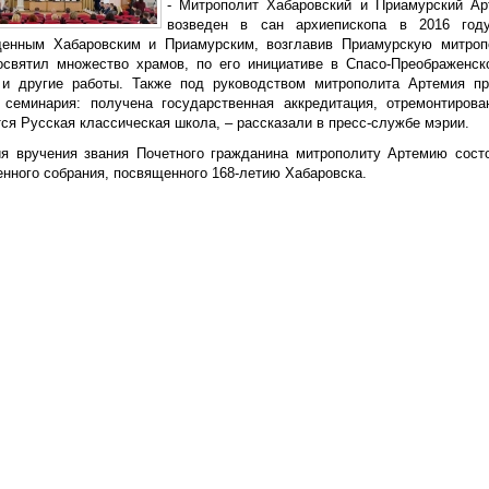
- Митрополит Хабаровский и Приамурский Ар
возведен в сан архиепископа в 2016 год
енным Хабаровским и Приамурским, возглавив Приамурскую митроп
освятил множество храмов, по его инициативе в Спасо-Преображенс
и другие работы. Также под руководством митрополита Артемия п
 семинария: получена государственная аккредитация, отремонтиров
ся Русская классическая школа, – рассказали в пресс-службе мэрии.
я вручения звания Почетного гражданина митрополиту Артемию сост
енного собрания, посвященного 168-летию Хабаровска.