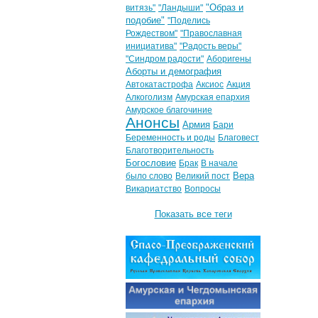
"Образ и
витязь"
"Ландыши"
подобие"
"Поделись
Рождеством"
"Православная
инициатива"
"Радость веры"
"Синдром радости"
Аборигены
Аборты и демография
Автокатастрофа
Аксиос
Акция
Алкоголизм
Амурская епархия
Амурское благочиние
Анонсы
Армия
Бари
Беременность и роды
Благовест
Благотворительность
Богословие
Брак
В начале
Вера
было слово
Великий пост
Викариатство
Вопросы
Показать все теги