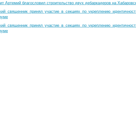
ит Артемий благословил строительство двух дебаркадеров на Хабаровс
кий священник принял участие в секциях по укреплению идентичнос
руме
кий священник принял участие в секциях по укреплению идентичнос
руме