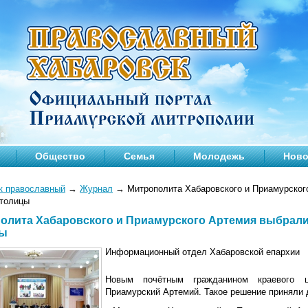
Общество
Семья
Молодежь
Ново
к православный
→
Журнал
→
Митрополита Хабаровского и Приамурског
столицы
олита Хабаровского и Приамурского Артемия выбрал
цы
Информационный отдел Хабаровской епархии
Новым почётным гражданином краевого ц
Приамурский Артемий.
Такое решение приняли 