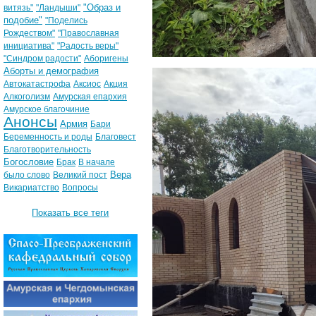
"Образ и
витязь"
"Ландыши"
подобие"
"Поделись
Рождеством"
"Православная
инициатива"
"Радость веры"
"Синдром радости"
Аборигены
Аборты и демография
Автокатастрофа
Аксиос
Акция
Алкоголизм
Амурская епархия
Амурское благочиние
Анонсы
Армия
Бари
Беременность и роды
Благовест
Благотворительность
Богословие
Брак
В начале
Вера
было слово
Великий пост
Викариатство
Вопросы
Показать все теги