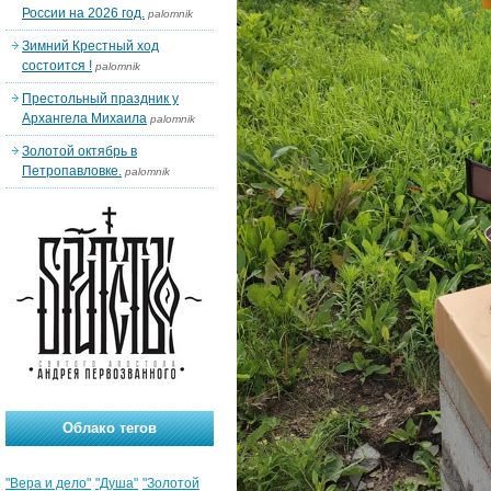
России на 2026 год.
palomnik
Зимний Крестный ход
состоится !
palomnik
Престольный праздник у
Архангела Михаила
palomnik
Золотой октябрь в
Петропавловке.
palomnik
Облако тегов
"Вера и дело"
"Душа"
"Золотой