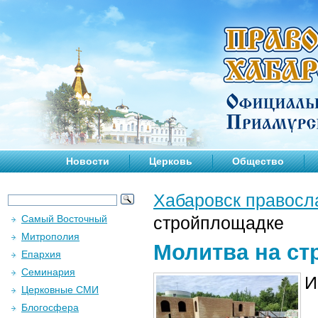
Новости
Церковь
Общество
Хабаровск правосл
Самый Восточный
стройплощадке
Митрополия
Молитва на с
Епархия
Семинария
И
Церковные СМИ
Блогосфера