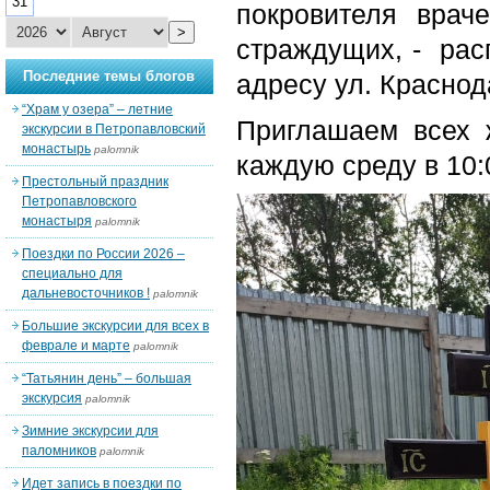
31
покровителя врач
>
страждущих, - рас
Последние темы блогов
адресу ул. Краснод
“Храм у озера” – летние
Приглашаем всех 
экскурсии в Петропавловский
монастырь
palomnik
каждую среду в 10:
Престольный праздник
Петропавловского
монастыря
palomnik
Поездки по России 2026 –
специально для
дальневосточников !
palomnik
Большие экскурсии для всех в
феврале и марте
palomnik
“Татьянин день” – большая
экскурсия
palomnik
Зимние экскурсии для
паломников
palomnik
Идет запись в поездки по