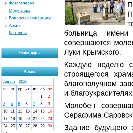
П
Фотогалерея
Медиатека
П
Вопросы священнику
т
Архив
больница имени
Контакты
совершаются молеб
Луки Крымского.
Календарь
Каждую неделю с
Архив
строящегося храм
Август
-
2026
благополучном зав
пн
вт
ср
чт
пт
сб
вс
и благоукрасителях
1
2
Молебен совершае
3
4
5
6
7
8
9
10
11
12
13
14
15
16
Серафима Саровско
17
18
19
20
21
22
23
Здание будущего 
24
25
26
27
28
29
30