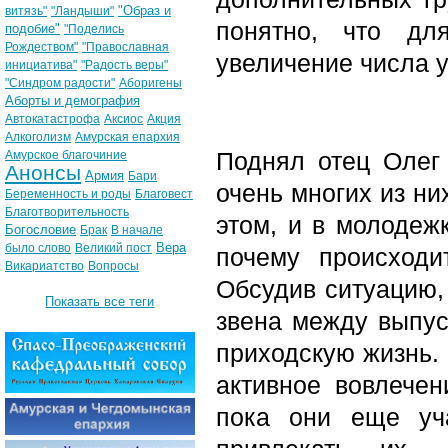
"Образ и
витязь"
"Ландыши"
понятно, что дл
подобие"
"Поделись
Рождеством"
"Православная
увеличение числа 
инициатива"
"Радость веры"
"Синдром радости"
Аборигены
Аборты и демография
Автокатастрофа
Аксиос
Акция
Алкоголизм
Амурская епархия
Поднял отец Олег
Амурское благочиние
Анонсы
Армия
Бари
очень многих из ни
Беременность и роды
Благовест
Благотворительность
этом, и в молодежк
Богословие
Брак
В начале
Вера
было слово
Великий пост
почему происходи
Викариатство
Вопросы
Обсудив ситуацию, 
Показать все теги
звена между выпус
приходскую жизнь. 
активное вовлечен
пока они еще уч