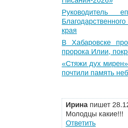
Писания-2026»
Руководитель е
Благодарственног
края
В Хабаровске пр
пророка Илии, пок
«Стяжи дух мирен»
почтили память неб
Ирина
пишет 28.1
Молодцы какие!!!
Ответить