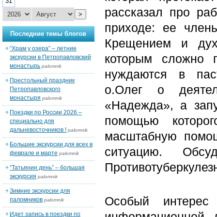
31
рассказал про раб
>
приходе: ее член
Последние темы блогов
Крещением и дух
“Храм у озера” – летние
которым сложно 
экскурсии в Петропавловский
монастырь
palomnik
нуждаются в пас
Престольный праздник
о.Олег о деятел
Петропавловского
монастыря
palomnik
«Надежда», а зап
Поездки по России 2026 –
помощью которо
специально для
дальневосточников !
palomnik
масштабную помо
Большие экскурсии для всех в
ситуацию. Обс
феврале и марте
palomnik
Противотуберкулезн
“Татьянин день” – большая
экскурсия
palomnik
Зимние экскурсии для
Особый интерес
паломников
palomnik
информационной д
Идет запись в поездки по