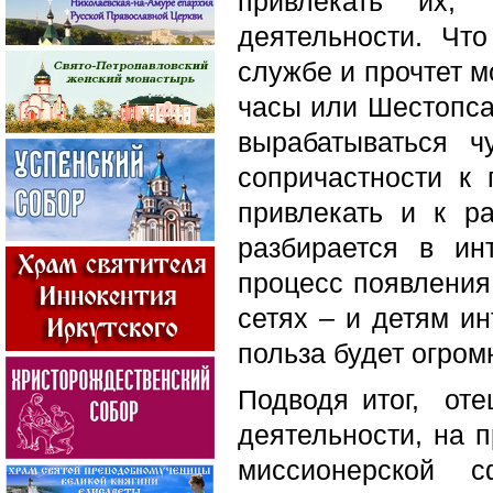
привлекать их,
деятельности. Чт
службе и прочтет м
часы или Шестопсал
вырабатываться ч
сопричастности к
привлекать и к р
разбирается в ин
процесс появления
сетях – и детям и
польза будет огром
Подводя итог, оте
деятельности, на 
миссионерской 