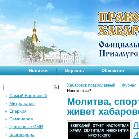
Новости
Церковь
Общество
Хабаровск православный
→
Журнал
Иннокентия?
Самый Восточный
Молитва, спор
Митрополия
живет хабаров
Епархия
Семинария
Л
Церковные СМИ
И
Блогосфера