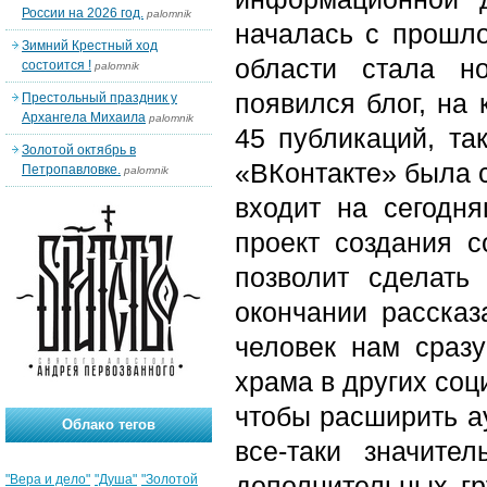
России на 2026 год.
palomnik
началась с прошло
Зимний Крестный ход
области стала н
состоится !
palomnik
появился блог, на
Престольный праздник у
Архангела Михаила
palomnik
45 публикаций, та
Золотой октябрь в
«ВКонтакте» была с
Петропавловке.
palomnik
входит на сегодн
проект создания с
позволит сделать
окончании рассказ
человек нам сраз
храма в других соц
чтобы расширить а
Облако тегов
все-таки значите
дополнительных гр
"Вера и дело"
"Душа"
"Золотой