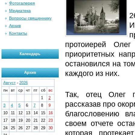
Фотогалерея
Медиатека
2
Вопросы священнику
И
Архив
п
Контакты
протоиерей Олег
приоритетных нап
Календарь
остановился на том
каждого из них.
Архив
Август
-
2026
пн
вт
ср
чт
пт
сб
вс
Так, отец Олег 
1
2
рассказав про окор
3
4
5
6
7
8
9
благословению в
10
11
12
13
14
15
16
17
18
19
20
21
22
23
своем отчете ост
24
25
26
27
28
29
30
которая протекае