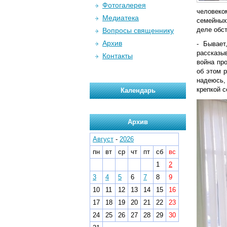
Фотогалерея
человеко
Медиатека
семейных
деле обст
Вопросы священнику
Архив
- Бывает
рассказыв
Контакты
война про
об этом р
надеюсь,
крепкой с
Календарь
Архив
Август
-
2026
пн
вт
ср
чт
пт
сб
вс
1
2
3
4
5
6
7
8
9
10
11
12
13
14
15
16
17
18
19
20
21
22
23
24
25
26
27
28
29
30