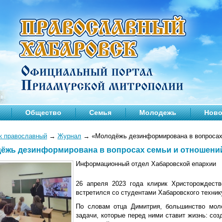
Общество
Семья
Молодежь
Ново
к православный
→
Журнал
→
«Молодёжь дезинформирована в вопросах
ёжь дезинформирована в вопросах семьи и отношени
Информационный отдел Хабаровской епархии
26 апреля 2023 года клирик Христорождеств
встретился со студентами Хабаровского техник
По словам отца Димитрия, большинство мол
задачи, которые перед ними ставит жизнь: соз