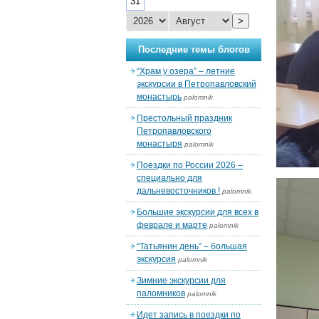
31
>
Последние темы блогов
“Храм у озера” – летние
экскурсии в Петропавловский
монастырь
palomnik
Престольный праздник
Петропавловского
монастыря
palomnik
Поездки по России 2026 –
специально для
дальневосточников !
palomnik
Большие экскурсии для всех в
феврале и марте
palomnik
“Татьянин день” – большая
экскурсия
palomnik
Зимние экскурсии для
паломников
palomnik
Идет запись в поездки по