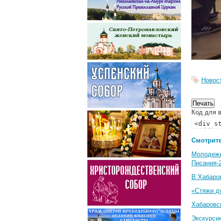
Новос
Код для в
Смотрите
Молодеж
Писания-
В Хабаро
«Стяжи д
Хабаровс
Экскурси