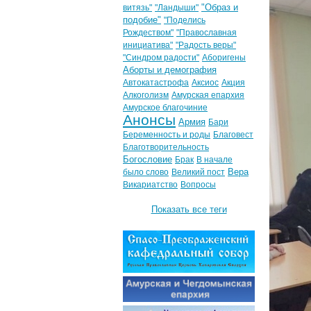
"Образ и
витязь"
"Ландыши"
подобие"
"Поделись
Рождеством"
"Православная
инициатива"
"Радость веры"
"Синдром радости"
Аборигены
Аборты и демография
Автокатастрофа
Аксиос
Акция
Алкоголизм
Амурская епархия
Амурское благочиние
Анонсы
Армия
Бари
Беременность и роды
Благовест
Благотворительность
Богословие
Брак
В начале
Вера
было слово
Великий пост
Викариатство
Вопросы
Показать все теги