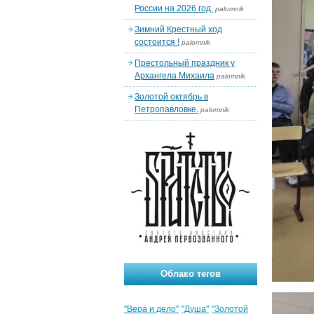
России на 2026 год.
palomnik
Зимний Крестный ход
состоится !
palomnik
Престольный праздник у
Архангела Михаила
palomnik
Золотой октябрь в
Петропавловке.
palomnik
Облако тегов
"Вера и дело"
"Душа"
"Золотой