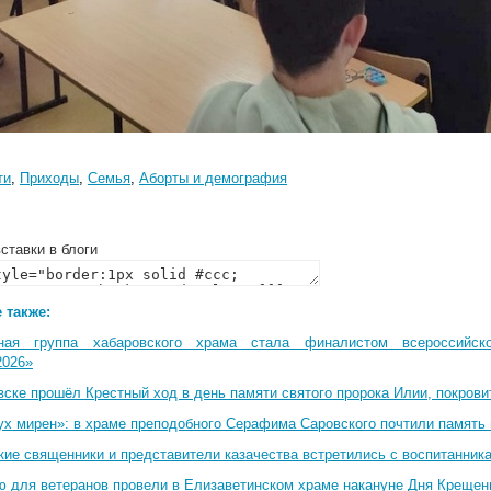
ти
,
Приходы
,
Семья
,
Аборты и демография
ставки в блоги
 также:
ная группа хабаровского храма стала финалистом всероссийско
2026»
вске прошёл Крестный ход в день памяти святого пророка Илии, покрови
ух мирен»: в храме преподобного Серафима Саровского почтили память 
кие священники и представители казачества встретились с воспитанник
ю для ветеранов провели в Елизаветинском храме накануне Дня Крещен