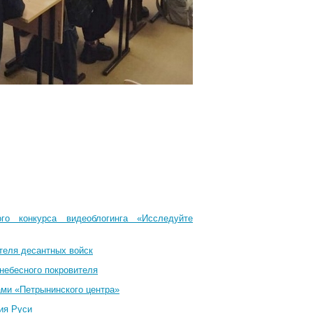
го конкурса видеоблогинга «Исследуйте
теля десантных войск
небесного покровителя
ами «Петрынинского центра»
ия Руси