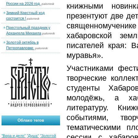
России на 2026 год.
книжными новин
palomnik
Зимний Крестный ход
презентуют две дет
состоится !
palomnik
священномученик
Престольный праздник у
Архангела Михаила
хабаровской зем
palomnik
Золотой октябрь в
писателей края: 
Петропавловке.
palomnik
муравья».
Участниками фест
творческие коллек
студенты Хабаро
молодёжь, а ха
литературу. Кн
событиями, твор
Облако тегов
тематическими пл
сессии с хабаро
"Вера и дело"
"Душа"
"Золотой