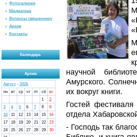
1
Фотогалерея
М
Медиатека
«
Вопросы священнику
Архив
«
Контакты
М
е
Календарь
к
научной библиот
Архив
Амурского. Солнеч
Август
-
2026
их вокруг книги.
пн
вт
ср
чт
пт
сб
вс
1
2
Гостей фестиваля 
3
4
5
6
7
8
9
отдела Хабаровско
10
11
12
13
14
15
16
17
18
19
20
21
22
23
- Господь так благ
24
25
26
27
28
29
30
Библию, и книга яв