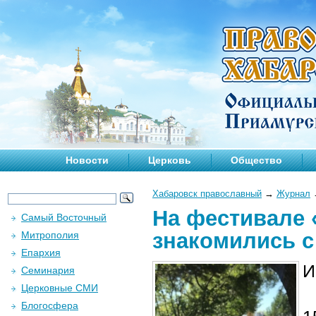
Новости
Церковь
Общество
Хабаровск православный
→
Журнал
На фестивале 
Самый Восточный
знакомились с
Митрополия
Епархия
И
Семинария
Церковные СМИ
Блогосфера