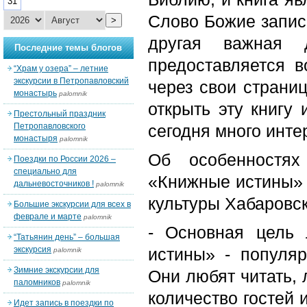
31
Слово Божие записа
>
другая важная
Последние темы блогов
предоставляется в
“Храм у озера” – летние
экскурсии в Петропавловский
через свои страниц
монастырь
palomnik
открыть эту книгу
Престольный праздник
Петропавловского
сегодня много интер
монастыря
palomnik
Об особенностях
Поездки по России 2026 –
специально для
«Книжные истины» 
дальневосточников !
palomnik
культуры Хабаровс
Большие экскурсии для всех в
феврале и марте
palomnik
- Основная цель 
“Татьянин день” – большая
экскурсия
истины» - популяр
palomnik
Зимние экскурсии для
Они любят читать, 
паломников
palomnik
количество гостей 
Идет запись в поездки по