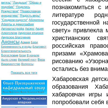
"Образ и
витязь"
"Ландыши"
познакомиться с и
подобие"
"Поделись
Рождеством"
"Православная
литературе род
инициатива"
"Радость веры"
"Синдром радости"
Аборигены
государственной н
Аборты и демография
свету» привлекла 
Автокатастрофа
Аксиос
Акция
Алкоголизм
Амурская епархия
христианских св
Амурское благочиние
Анонсы
Армия
Бари
российская право
Беременность и роды
Благовест
Благотворительность
призами «Храмова
Богословие
Брак
В начале
рисованию «Узорна
Вера
было слово
Великий пост
Викариатство
Вопросы
остались без внима
Показать все теги
Хабаровская детск
образования Хаб
хабаровчан игры 
попробовали себя в