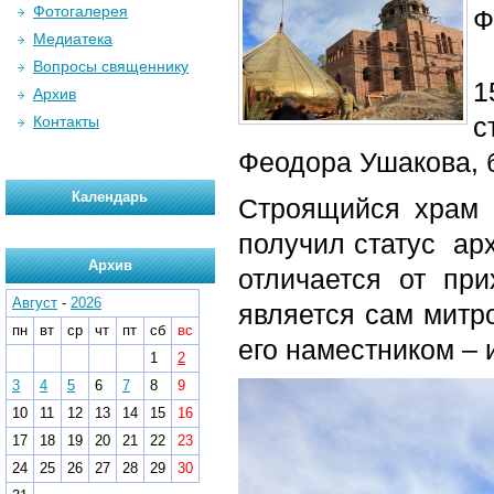
Фотогалерея
Ф
Медиатека
Вопросы священнику
1
Архив
с
Контакты
Феодора Ушакова, 
Календарь
Строящийся храм 
получил статус ар
Архив
отличается от при
Август
-
2026
является сам митр
пн
вт
ср
чт
пт
сб
вс
его наместником – 
1
2
3
4
5
6
7
8
9
10
11
12
13
14
15
16
17
18
19
20
21
22
23
24
25
26
27
28
29
30