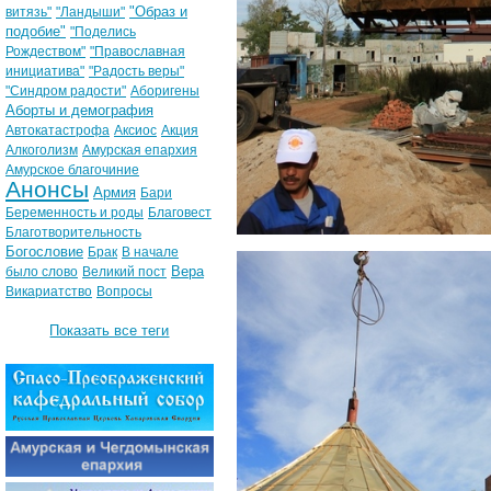
"Образ и
витязь"
"Ландыши"
подобие"
"Поделись
Рождеством"
"Православная
инициатива"
"Радость веры"
"Синдром радости"
Аборигены
Аборты и демография
Автокатастрофа
Аксиос
Акция
Алкоголизм
Амурская епархия
Амурское благочиние
Анонсы
Армия
Бари
Беременность и роды
Благовест
Благотворительность
Богословие
Брак
В начале
Вера
было слово
Великий пост
Викариатство
Вопросы
Показать все теги