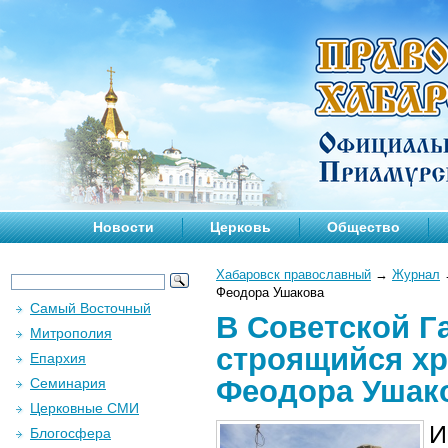
Новости
Церковь
Общество
Хабаровск православный
→
Журнал
Феодора Ушакова
Самый Восточный
В Советской Г
Митрополия
строящийся хр
Епархия
Феодора Ушак
Семинария
Церковные СМИ
И
Блогосфера