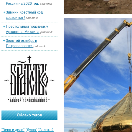
России на 2026 год.
palomnik
Зимний Крестный ход
состоится !
palomnik
Престольный праздник у
Архангела Михаила
palomnik
Золотой октябрь в
Петропавловке.
palomnik
Облако тегов
"Вера и дело"
"Душа"
"Золотой