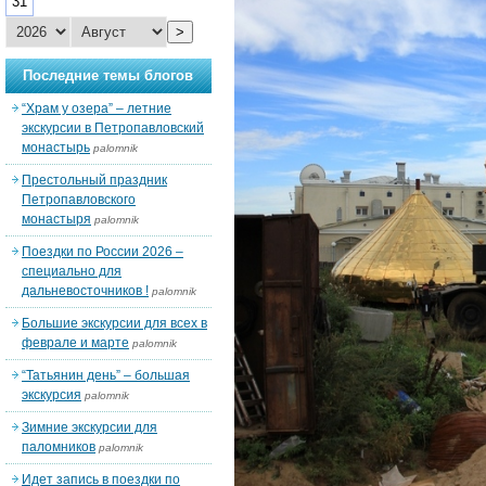
31
>
Последние темы блогов
“Храм у озера” – летние
экскурсии в Петропавловский
монастырь
palomnik
Престольный праздник
Петропавловского
монастыря
palomnik
Поездки по России 2026 –
специально для
дальневосточников !
palomnik
Большие экскурсии для всех в
феврале и марте
palomnik
“Татьянин день” – большая
экскурсия
palomnik
Зимние экскурсии для
паломников
palomnik
Идет запись в поездки по