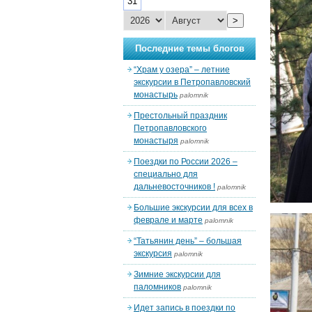
31
>
Последние темы блогов
“Храм у озера” – летние
экскурсии в Петропавловский
монастырь
palomnik
Престольный праздник
Петропавловского
монастыря
palomnik
Поездки по России 2026 –
специально для
дальневосточников !
palomnik
Большие экскурсии для всех в
феврале и марте
palomnik
“Татьянин день” – большая
экскурсия
palomnik
Зимние экскурсии для
паломников
palomnik
Идет запись в поездки по