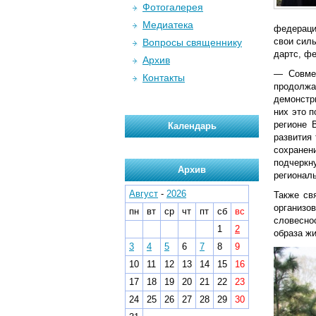
Фотогалерея
Медиатека
федераци
свои сил
Вопросы священнику
дартс, фе
Архив
— Совмес
Контакты
продолж
демонстр
них это 
регионе 
Календарь
развития
сохранен
подчеркн
Архив
регионал
Август
-
2026
Также св
организо
пн
вт
ср
чт
пт
сб
вс
словесно
1
2
образа ж
3
4
5
6
7
8
9
10
11
12
13
14
15
16
17
18
19
20
21
22
23
24
25
26
27
28
29
30