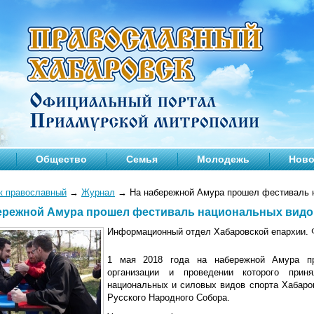
Общество
Семья
Молодежь
Ново
к православный
→
Журнал
→
На набережной Амура прошел фестиваль 
ережной Амура прошел фестиваль национальных видо
Информационный отдел Хабаровской епархии. 
1 мая 2018 года на набережной Амура пр
организации и проведении которого прин
национальных и силовых видов спорта Хабаро
Русского Народного Собора.