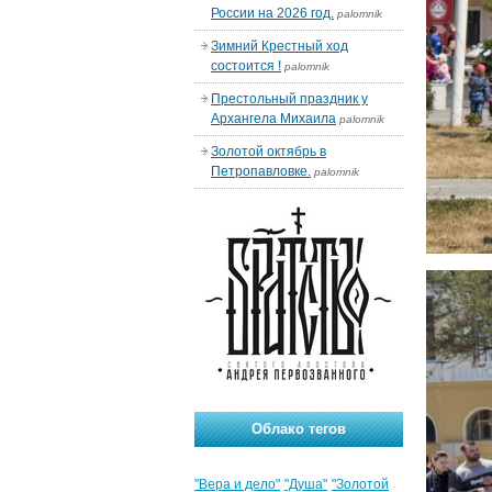
России на 2026 год.
palomnik
Зимний Крестный ход
состоится !
palomnik
Престольный праздник у
Архангела Михаила
palomnik
Золотой октябрь в
Петропавловке.
palomnik
Облако тегов
"Вера и дело"
"Душа"
"Золотой