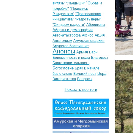
"Образ и
витязь"
"Ландыши"
подобие"
"Поделись
Рождеством"
"Православная
инициатива"
"Радость веры"
"Синдром радости"
Аборигены
Аборты и демография
Автокатастрофа
Аксиос
Акция
Алкоголизм
Амурская епархия
Амурское благочиние
Анонсы
Армия
Бари
Беременность и роды
Благовест
Благотворительность
Богословие
Брак
В начале
Вера
было слово
Великий пост
Викариатство
Вопросы
Показать все теги