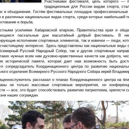
Участниками фестиваля, цель которого — п
традиционным для России видам спорта, ста
и и объединения. Гостям фестивальных площадок профессиональные 
ы в различных национальных видах спорта, среди которых наибольшей п
хтование и борьба.
тными усилиями Хабаровской епархии, Правительства края и обще
ающиеся пасхальные дни масштабный добрый фестиваль. В нем
ирующие исполнение спортивных элементов, так и новички — люди, кото
по-настоящему интересно. Здесь представлены как национальные виды с
Всемирный Русский Народный Собор, так и другие спортивные напра
 таких нужных всем нам духовно-нравственных качеств как доброта, че
ия исторической памяти, которая дает нам возможность быть дос
ул сопредседатель Координационного центра по развитию националь
ьного отделения Всемирного Русского Народного Собора иерей Владимир
ященнослужитель рассказал о планах Координационного центра на б
ваны не только массовые спортивные мероприятия, но конференц
сти — все, это будет способствовать развитию патриотизма, крепости 
изни наших сограждан.