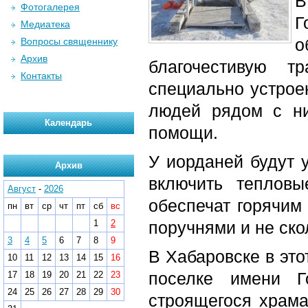
В
Фотогалерея
Г
Медиатека
о
Вопросы священнику
Архив
благочестивую т
Контакты
специально устрое
людей рядом с н
Календарь
помощи.
У иорданей будут 
Архив
включить тепловы
Август
-
2026
обеспечат горячим
пн
вт
ср
чт
пт
сб
вс
1
2
поручнями и не ско
3
4
5
6
7
8
9
В Хабаровске в это
10
11
12
13
14
15
16
поселке имени Г
17
18
19
20
21
22
23
24
25
26
27
28
29
30
строящегося храма