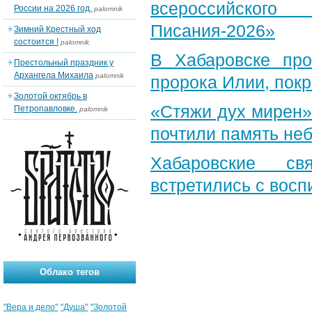
всероссийского
России на 2026 год.
palomnik
Писания-2026»
Зимний Крестный ход
состоится !
palomnik
В Хабаровске пр
Престольный праздник у
Архангела Михаила
palomnik
пророка Илии, пок
Золотой октябрь в
«Стяжи дух мирен»
Петропавловке.
palomnik
почтили память неб
Хабаровские св
встретились с вос
Облако тегов
"Вера и дело"
"Душа"
"Золотой