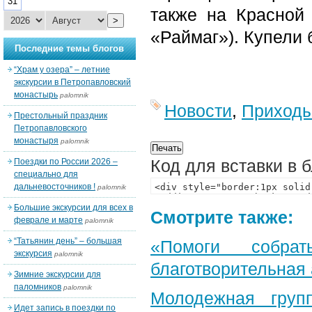
31
также на Красной
>
«Раймаг»). Купели б
Последние темы блогов
“Храм у озера” – летние
экскурсии в Петропавловский
монастырь
palomnik
Новости
,
Приход
Престольный праздник
Петропавловского
монастыря
palomnik
Код для вставки в 
Поездки по России 2026 –
специально для
дальневосточников !
palomnik
Большие экскурсии для всех в
Смотрите также:
феврале и марте
palomnik
“Татьянин день” – большая
«Помоги собра
экскурсия
palomnik
благотворительная
Зимние экскурсии для
паломников
palomnik
Молодежная груп
Идет запись в поездки по