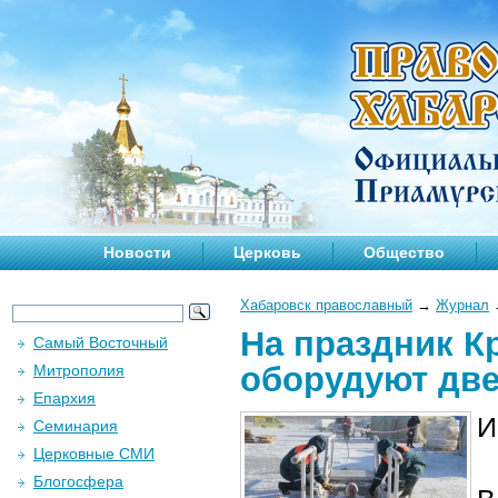
Новости
Церковь
Общество
Хабаровск православный
→
Журнал
На праздник К
Самый Восточный
оборудуют две
Митрополия
Епархия
И
Семинария
Церковные СМИ
Блогосфера