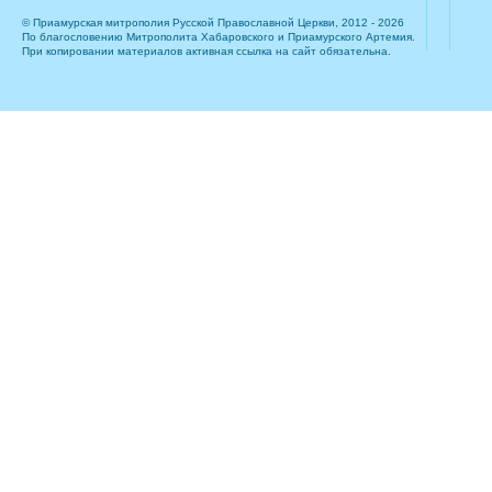
© Приамурская митрополия Русской Православной Церкви, 2012 - 2026
По благословению Митрополита Хабаровского и Приамурского Артемия.
При копировании материалов активная ссылка на сайт обязательна.