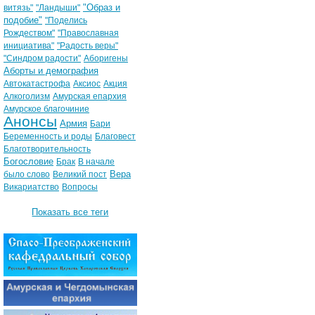
"Образ и
витязь"
"Ландыши"
подобие"
"Поделись
Рождеством"
"Православная
инициатива"
"Радость веры"
"Синдром радости"
Аборигены
Аборты и демография
Автокатастрофа
Аксиос
Акция
Алкоголизм
Амурская епархия
Амурское благочиние
Анонсы
Армия
Бари
Беременность и роды
Благовест
Благотворительность
Богословие
Брак
В начале
Вера
было слово
Великий пост
Викариатство
Вопросы
Показать все теги