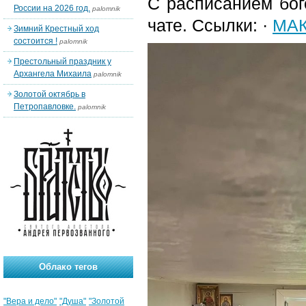
С расписанием бог
России на 2026 год.
palomnik
чате. Ссылки: ·
MА
Зимний Крестный ход
состоится !
palomnik
Престольный праздник у
Архангела Михаила
palomnik
Золотой октябрь в
Петропавловке.
palomnik
Облако тегов
"Вера и дело"
"Душа"
"Золотой