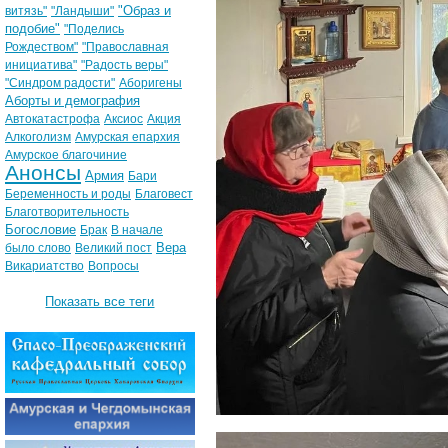
"Образ и
витязь"
"Ландыши"
подобие"
"Поделись
Рождеством"
"Православная
инициатива"
"Радость веры"
"Синдром радости"
Аборигены
Аборты и демография
Автокатастрофа
Аксиос
Акция
Алкоголизм
Амурская епархия
Амурское благочиние
Анонсы
Армия
Бари
Беременность и роды
Благовест
Благотворительность
Богословие
Брак
В начале
Вера
было слово
Великий пост
Викариатство
Вопросы
Показать все теги