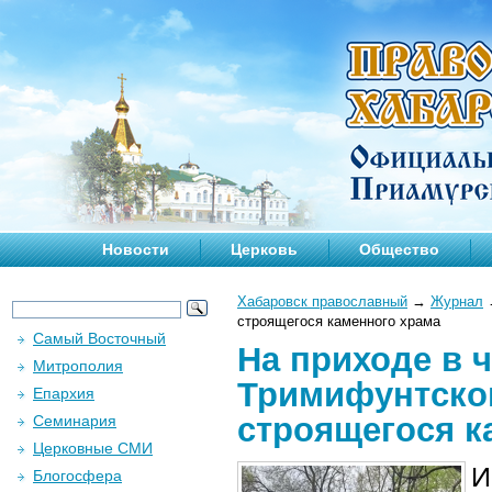
Новости
Церковь
Общество
Хабаровск православный
→
Журнал
строящегося каменного храма
Самый Восточный
На приходе в 
Митрополия
Тримифунтског
Епархия
строящегося к
Семинария
Церковные СМИ
И
Блогосфера