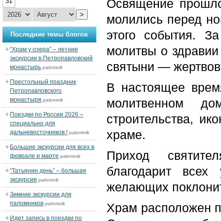
Освящение прошло
31
>
молились перед но
этого события. З
Последние темы блогов
молитвы о здравии 
“Храм у озера” – летние
экскурсии в Петропавловский
святыни — жертвова
монастырь
palomnik
Престольный праздник
В настоящее врем
Петропавловского
монастыря
молитвенном до
palomnik
Поездки по России 2026 –
строительства, ик
специально для
храме.
дальневосточников !
palomnik
Большие экскурсии для всех в
Приход святите
феврале и марте
palomnik
благодарит всех
“Татьянин день” – большая
экскурсия
palomnik
желающих поклонит
Зимние экскурсии для
паломников
palomnik
Храм расположен по
Идет запись в поездки по