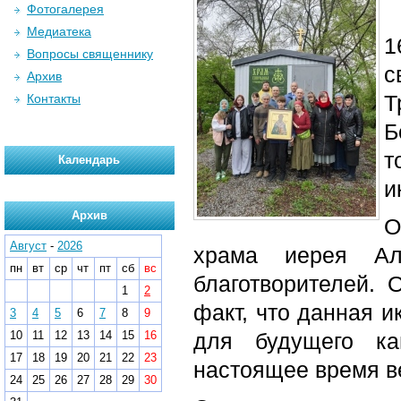
Фотогалерея
Медиатека
1
Вопросы священнику
Архив
Т
Контакты
Б
т
Календарь
и
Архив
О
Август
-
2026
храма иерея Ал
пн
вт
ср
чт
пт
сб
вс
благотворителей. 
1
2
факт, что данная и
3
4
5
6
7
8
9
10
11
12
13
14
15
16
для будущего ка
17
18
19
20
21
22
23
настоящее время в
24
25
26
27
28
29
30