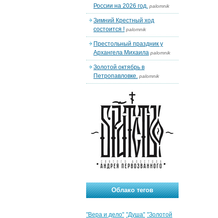
России на 2026 год.
palomnik
Зимний Крестный ход
состоится !
palomnik
Престольный праздник у
Архангела Михаила
palomnik
Золотой октябрь в
Петропавловке.
palomnik
Облако тегов
"Вера и дело"
"Душа"
"Золотой