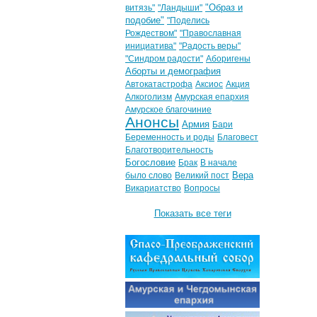
"Образ и
витязь"
"Ландыши"
подобие"
"Поделись
Рождеством"
"Православная
инициатива"
"Радость веры"
"Синдром радости"
Аборигены
Аборты и демография
Автокатастрофа
Аксиос
Акция
Алкоголизм
Амурская епархия
Амурское благочиние
Анонсы
Армия
Бари
Беременность и роды
Благовест
Благотворительность
Богословие
Брак
В начале
Вера
было слово
Великий пост
Викариатство
Вопросы
Показать все теги