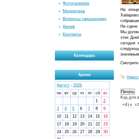
Фотогалерея
На конце
Медиатека
Хабаровс
Вопросы священнику
собравши
Архив
На сцене
Мы должн
Контакты
этих Дне
сегодня 
следующе
значимым
Календарь
Смотрите
Архив
Новос
Август
-
2026
пн
вт
ср
чт
пт
сб
вс
Код для в
1
2
3
4
5
6
7
8
9
10
11
12
13
14
15
16
17
18
19
20
21
22
23
24
25
26
27
28
29
30