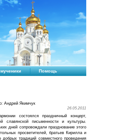
мученики
Помощь
о: Андрей Якимчук
26.05.2011
рмонии состоялся праздничный концерт,
й славянской письменности и культуры.
ьких дней сопровождали празднование этого
стольных просветителей, братьев Кирилла и
о добрых традиций совместного проведения