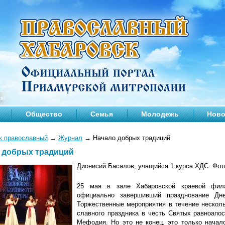
Общество
Семья
Молодежь
Ново
к православный
→
Журнал
→
Начало добрых традиций
 добрых традиций
Дионисий Басалов, учащийся 1 курса ХДС. Фот
25 мая в зале Хабаровской краевой фила
официально завершивший празднование Дне
Торжественные мероприятия в течение нескол
славного праздника в честь Святых равноапо
Мефодия. Но это не конец, это только начал