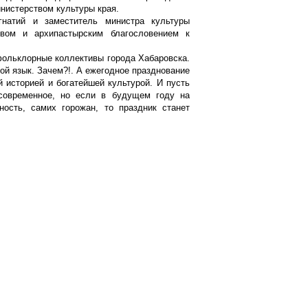
нистерством культуры края.
гнатий и заместитель министра культуры
вом и архипастырским благословением к
фольклорные коллективы города Хабаровска.
ой язык. Зачем?!. А ежегодное празднование
 историей и богатейшей культурой. И пусть
есовременное, но если в будущем году на
ость, самих горожан, то праздник станет