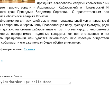
праздника Хабаровской епархии совместно с ми
рте присутствовали - Архиепископ Хабаровский и Приамурский И
кого края Приходько Владимир Сергеевич. С приветственным сло
мся обратился владыка Игнатий.
 филармонии для зрителей выступили – епархиальный хор и народные 
ы сохранять и беречь нашу Православную веру, русскую культуру, родн
й, должно напомнить хабаровчанам о том, что мы народ с многовековой
многие воспринимают подобные концерты, как нечто отжившее и н
м праздновании нам удастся всколыхнуть всю краевую общественн
 событием, и его уже нельзя будет обойти вниманием.
 фоторепортаж:
Ссылка
ти
ставки в блоги