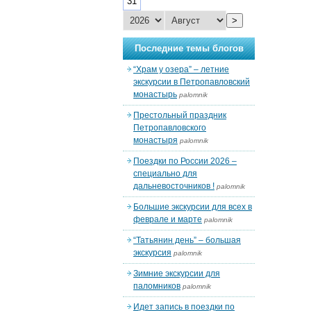
31
>
Последние темы блогов
“Храм у озера” – летние
экскурсии в Петропавловский
монастырь
palomnik
Престольный праздник
Петропавловского
монастыря
palomnik
Поездки по России 2026 –
специально для
дальневосточников !
palomnik
Большие экскурсии для всех в
феврале и марте
palomnik
“Татьянин день” – большая
экскурсия
palomnik
Зимние экскурсии для
паломников
palomnik
Идет запись в поездки по