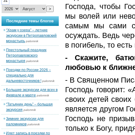
31
Господа, чтобы Го
>
мы волей или нево
Последние темы блогов
самым мы сами ст
“Храм у озера” – летние
осуждать. Ведь чер
экскурсии в Петропавловский
монастырь
palomnik
в погибель, то есть
Престольный праздник
Петропавловского
- Скажите, батю
монастыря
palomnik
любовью к ближне
Поездки по России 2026 –
специально для
- В Священном Писа
дальневосточников !
palomnik
Господь говорит: «
Большие экскурсии для всех в
феврале и марте
palomnik
своих детей своих 
“Татьянин день” – большая
является другом Го
экскурсия
palomnik
Господь не призыв
Зимние экскурсии для
паломников
palomnik
только к Богу, прид
Идет запись в поездки по