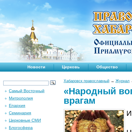
Новости
Церковь
Общество
Хабаровск православный
→
Журнал
«Народный воп
Самый Восточный
врагам
Митрополия
Епархия
И
Семинария
Церковные СМИ
Блогосфера