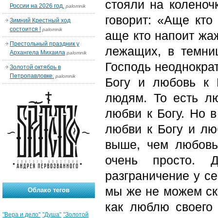
стояли на коленочк
России на 2026 год.
palomnik
говорит: «Аще кто
Зимний Крестный ход
состоится !
palomnik
аще кто напоит жаж
Престольный праздник у
лежащих, в темниц
Архангела Михаила
palomnik
Господь неоднократ
Золотой октябрь в
Петропавловке.
palomnik
Богу и любовь к 
людям. То есть л
любви к Богу. Но 
любви к Богу и лю
выше, чем любовь
очень просто. 
разграничение у се
мы же не можем ска
Облако тегов
как люблю своего 
"Вера и дело"
"Душа"
"Золотой