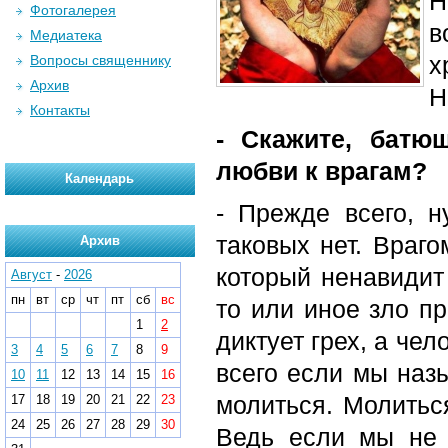
Н
Фотогалерея
в
Медиатека
х
Вопросы священнику
Архив
Н
Контакты
- Скажите, батю
любви к врагам?
Календарь
- Прежде всего, н
таковых нет. Враго
Архив
который ненавидит
Август
-
2026
пн
вт
ср
чт
пт
сб
вс
то или иное зло пр
1
2
диктует грех, а че
3
4
5
6
7
8
9
всего если мы наз
10
11
12
13
14
15
16
молиться. Молиться
17
18
19
20
21
22
23
24
25
26
27
28
29
30
Ведь если мы не 