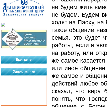
не будем жить вмес
не будем. Будем ви
ходят на Пасху, на
такое общение назв
семья, это будет 
работы, если я яв
на работу, или отк
же самое касается 
Вконтакте
или иное общение 
Однокласники
же самое и общение
действий любое о
сказал, что вера 
понять, что Госпо
общение с Богом