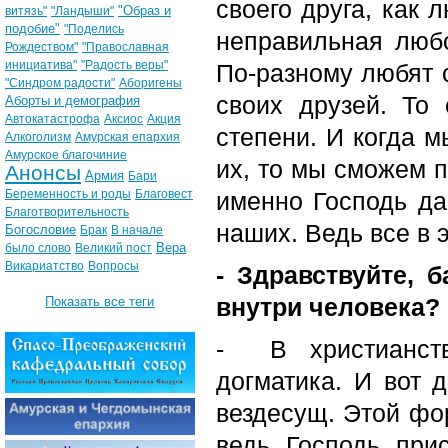
своего друга, как 
"Образ и
витязь"
"Ландыши"
подобие"
"Поделись
неправильная любо
Рождеством"
"Православная
инициатива"
"Радость веры"
По-разному любят с
"Синдром радости"
Аборигены
своих друзей. То
Аборты и демография
Автокатастрофа
Аксиос
Акция
степени. И когда м
Алкоголизм
Амурская епархия
Амурское благочиние
их, то мы сможем п
Анонсы
Армия
Бари
Беременность и роды
Благовест
именно Господь дае
Благотворительность
наших. Ведь все в 
Богословие
Брак
В начале
Вера
было слово
Великий пост
Викариатство
Вопросы
- Здравствуйте, 
внутри человека?
Показать все теги
- В христианств
догматика. И вот д
вездесущ. Этой фор
ведь Господь прис