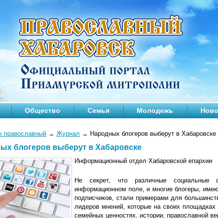
Общество
Семья
Молодежь
Ново
к православный
→
Журнал
→
Народных блогеров выберут в Хабаровске
ых блогеров выберут в Хабаровске
Информационный отдел Хабаровской епархии
Не секрет, что различные социальные 
информационном поле, и многие блогеры, имею
подписчиков, стали примерами для большинст
лидеров мнений, которые на своих площадках
семейных ценностях, истории, православной ве