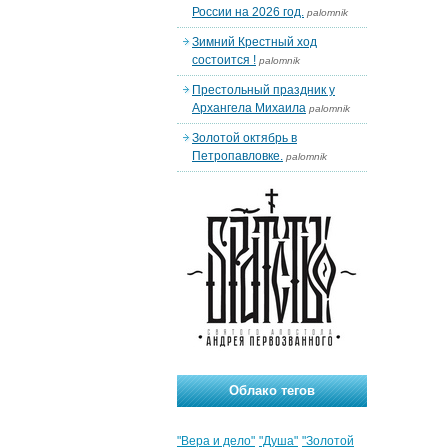
России на 2026 год.
palomnik
Зимний Крестный ход
состоится !
palomnik
Престольный праздник у
Архангела Михаила
palomnik
Золотой октябрь в
Петропавловке.
palomnik
Облако тегов
"Вера и дело"
"Душа"
"Золотой