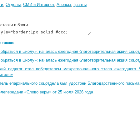
ти
,
Отделы
,
СМИ и Интернет
,
Анонсы
,
Гранты
ставки в блоги
 также:
собраться в школу»: началась ежегодная благотворительная акция соцо
собраться в школу»: началась ежегодная благотворительная акция соцо
кий педагог стал победителем межрегионального этапа ежегодного 
чителя»
тель епархиального соцотдела был удостоен Благодарственного письма
елепередачи «Слово веры» от 25 июля 2026 года