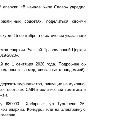
й епархии «В начале было Слово» учредил
различных соцсетях, поделиться своими
ку до 15 сентября, по истечении указанного
вская епархия Русской Православной Церкви
019-2020».
9 по 1 сентября 2020 года. Подробнее об
родлены из-за мер, связанных с пандемией).
ддержать журналистов, пишущих на духовно-
рес светских СМИ к религиозной тематике и
кви.
 680000 г. Хабаровск, ул. Тургенева, 26.
кой епархии. Конкурс» или на электронную
ергеевна.