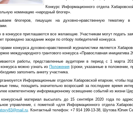
Конкурс Информационного отдела Хабаровско
ельную номинацию «народный блогер».
ываем блогеров, пишущих на духовно-нравственную тематику в 
ами.
 в конкурсе приглашаются все желающие. Участникам могут подать заяв
ет проведено заседание жюри по отбору победителей конкурса.
торами конкурса духовно-нравственной журналистики является Хабаро
ержке международного грантового конкурса «Православная инициатива 2
иваются работы, представленные аудитории в период с 1 марта 201
 конкурса можно узнать из
Положения
(сроки, указанные в положении, п
бходимо заполнить анкету участника.
организуется Информационным отделом Хабаровской епархии, чтобы по
нные темы, поощрить значительно возросший за последнее время инте
олее компетентному информационному освещению событий из жизни Цер
 конкурсный материал высылать до 15 сентября 2020 года по адресу:
ьное управление, с пометкой «для Информационного отдела Хабаровс
utovy83@mail.ru
. Контактный телефон: +7 914 199-13-38, Шутова Юлия С