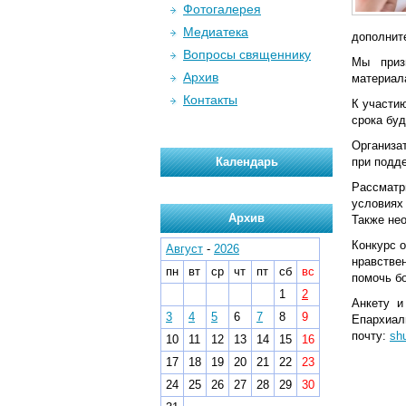
Фотогалерея
Медиатека
дополнит
Вопросы священнику
Мы приз
Архив
материал
Контакты
К участию
срока буд
Организа
Календарь
при подд
Рассматр
условиях
Архив
Также нео
Конкурс 
Август
-
2026
нравстве
пн
вт
ср
чт
пт
сб
вс
помочь б
1
2
Анкету и
3
4
5
6
7
8
9
Епархиал
почту:
sh
10
11
12
13
14
15
16
17
18
19
20
21
22
23
24
25
26
27
28
29
30