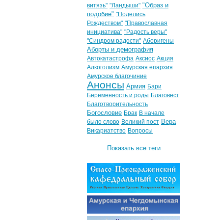
"Образ и
витязь"
"Ландыши"
подобие"
"Поделись
Рождеством"
"Православная
инициатива"
"Радость веры"
"Синдром радости"
Аборигены
Аборты и демография
Автокатастрофа
Аксиос
Акция
Алкоголизм
Амурская епархия
Амурское благочиние
Анонсы
Армия
Бари
Беременность и роды
Благовест
Благотворительность
Богословие
Брак
В начале
Вера
было слово
Великий пост
Викариатство
Вопросы
Показать все теги