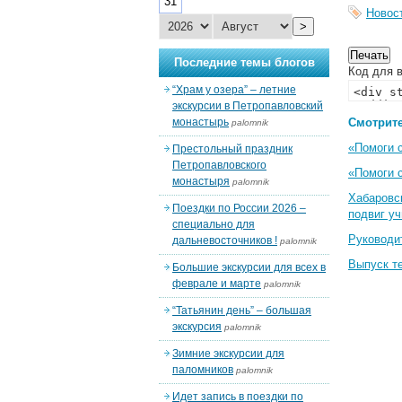
31
Новос
>
Последние темы блогов
Код для в
“Храм у озера” – летние
экскурсии в Петропавловский
монастырь
Смотрите
palomnik
«Помоги 
Престольный праздник
Петропавловского
«Помоги 
монастыря
palomnik
Хабаровс
Поездки по России 2026 –
подвиг у
специально для
Руководи
дальневосточников !
palomnik
Выпуск т
Большие экскурсии для всех в
феврале и марте
palomnik
“Татьянин день” – большая
экскурсия
palomnik
Зимние экскурсии для
паломников
palomnik
Идет запись в поездки по