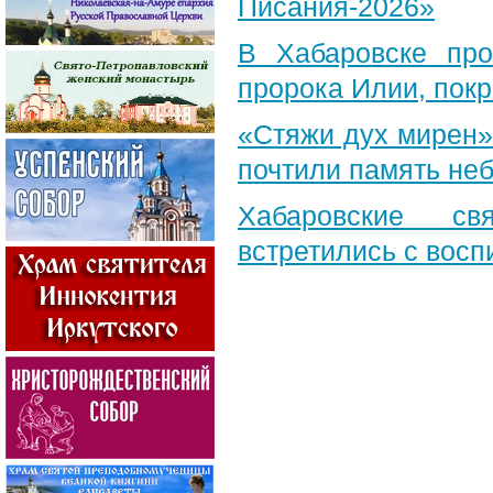
Писания-2026»
В Хабаровске пр
пророка Илии, пок
«Стяжи дух мирен»
почтили память неб
Хабаровские св
встретились с вос