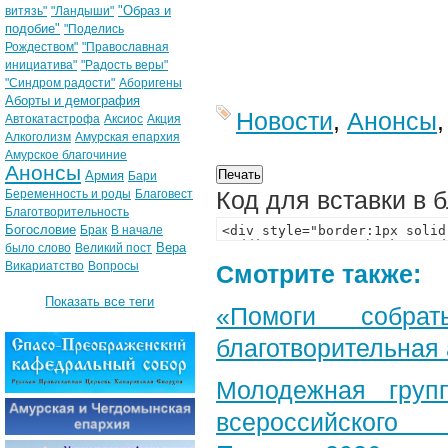
"Образ и
витязь"
"Ландыши"
подобие"
"Поделись
Рождеством"
"Православная
инициатива"
"Радость веры"
"Синдром радости"
Аборигены
Аборты и демография
Новости
,
Анонсы
Автокатастрофа
Аксиос
Акция
Алкоголизм
Амурская епархия
Амурское благочиние
Анонсы
Армия
Бари
Код для вставки в 
Беременность и роды
Благовест
Благотворительность
Богословие
Брак
В начале
Вера
было слово
Великий пост
Викариатство
Вопросы
Смотрите также:
Показать все теги
«Помоги собра
благотворительная
Молодежная груп
всероссийского