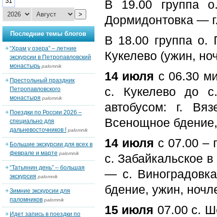
31
В 19.00 группа о
>
Дормидонтовка — г.
Последние темы блогов
В 18.00 группа о. 
“Храм у озера” – летние
Кукелево (ужин, ноч
экскурсии в Петропавловский
монастырь
palomnik
14 июля
с 06.30 ми
Престольный праздник
с. Кукелево до с
Петропавловского
монастыря
palomnik
автобусом: г. В
Поездки по России 2026 –
Всенощное бдение, 
специально для
дальневосточников !
palomnik
14 июля
с 07.00 – 
Большие экскурсии для всех в
феврале и марте
palomnik
с. Забайкальское в
“Татьянин день” – большая
— с. Виноградовк
экскурсия
palomnik
бдение, ужин, ночле
Зимние экскурсии для
паломников
palomnik
15 июля
07.00 с. Ш
Идет запись в поездки по