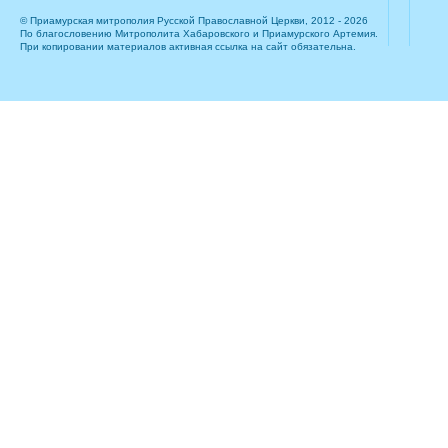
© Приамурская митрополия Русской Православной Церкви, 2012 - 2026
По благословению Митрополита Хабаровского и Приамурского Артемия.
При копировании материалов активная ссылка на сайт обязательна.