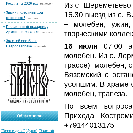
Из с. Шереметьево 
России на 2026 год.
palomnik
Зимний Крестный ход
16.30 выезд из с. 
состоится !
palomnik
– молебен, ужин,
Престольный праздник у
творческими коллек
Архангела Михаила
palomnik
Золотой октябрь в
16 июля
07.00 ав
Петропавловке.
palomnik
молебен. Из с. Лер
трассе), молебен, с.
Вяземский с остан
усопшим. В храме 
молебен, трапеза.
По всем вопроса
Прихода Костром
Облако тегов
+79144013175
"Вера и дело"
"Душа"
"Золотой