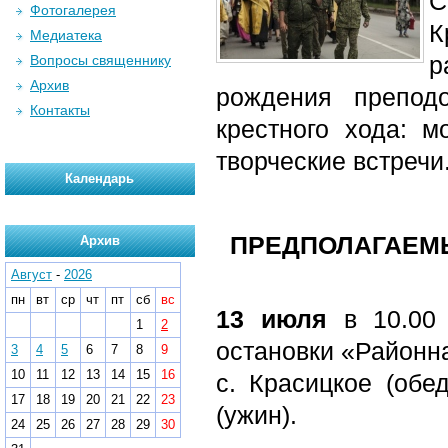
С
Фотогалерея
К
Медиатека
р
Вопросы священнику
Архив
рождения препод
Контакты
крестного хода: м
творческие встречи
Календарь
ПРЕДПОЛАГАЕМЫ
Архив
Август
-
2026
пн
вт
ср
чт
пт
сб
вс
13 июля
в 10.00
1
2
остановки «Районна
3
4
5
6
7
8
9
10
11
12
13
14
15
16
с. Красицкое (обе
17
18
19
20
21
22
23
(ужин).
24
25
26
27
28
29
30