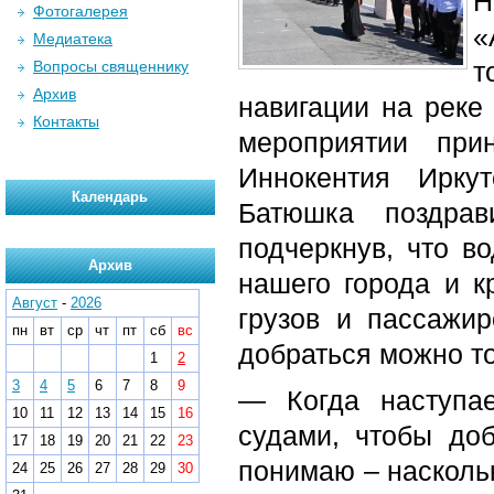
Фотогалерея
«
Медиатека
т
Вопросы священнику
Архив
навигации на реке
Контакты
мероприятии при
Иннокентия Ирку
Календарь
Батюшка поздрав
подчеркнув, что в
Архив
нашего города и к
Август
-
2026
грузов и пассажир
пн
вт
ср
чт
пт
сб
вс
добраться можно то
1
2
3
4
5
6
7
8
9
— Когда наступа
10
11
12
13
14
15
16
судами, чтобы доб
17
18
19
20
21
22
23
понимаю – насколь
24
25
26
27
28
29
30