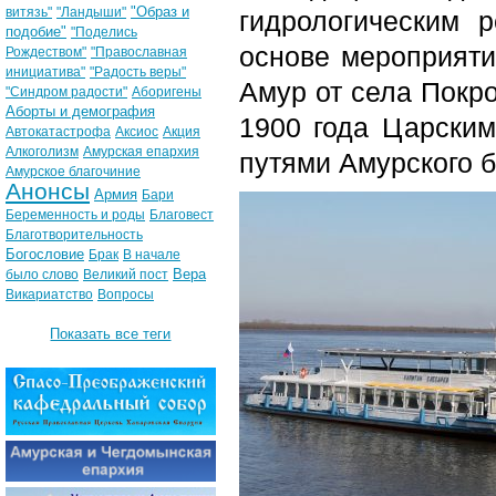
"Образ и
витязь"
"Ландыши"
гидрологическим 
подобие"
"Поделись
основе мероприяти
Рождеством"
"Православная
инициатива"
"Радость веры"
Амур от села Покро
"Синдром радости"
Аборигены
Аборты и демография
1900 года Царски
Автокатастрофа
Аксиос
Акция
Алкоголизм
Амурская епархия
путями Амурского б
Амурское благочиние
Анонсы
Армия
Бари
Беременность и роды
Благовест
Благотворительность
Богословие
Брак
В начале
Вера
было слово
Великий пост
Викариатство
Вопросы
Показать все теги