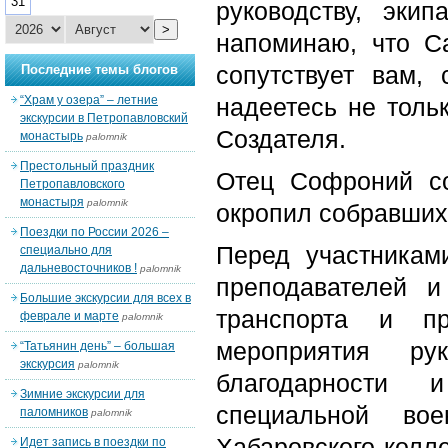
31
руководству, эк
>
напоминаю, что С
сопутствует вам,
Последние темы блогов
“Храм у озера” – летние
надеетесь не толь
экскурсии в Петропавловский
Создателя.
монастырь
palomnik
Престольный праздник
Отец Софроний с
Петропавловского
монастыря
palomnik
окропил собравших
Поездки по России 2026 –
Перед участникам
специально для
дальневосточников !
palomnik
преподавателей и
Большие экскурсии для всех в
транспорта и пр
феврале и марте
palomnik
мероприятия ру
“Татьянин день” – большая
экскурсия
palomnik
благодарности 
Зимние экскурсии для
специальной во
паломников
palomnik
Хабаровского колл
Идет запись в поездки по