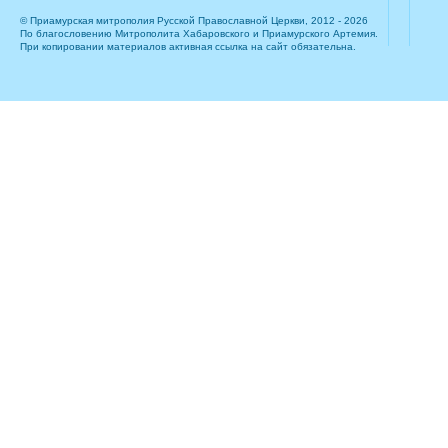
© Приамурская митрополия Русской Православной Церкви, 2012 - 2026
По благословению Митрополита Хабаровского и Приамурского Артемия.
При копировании материалов активная ссылка на сайт обязательна.