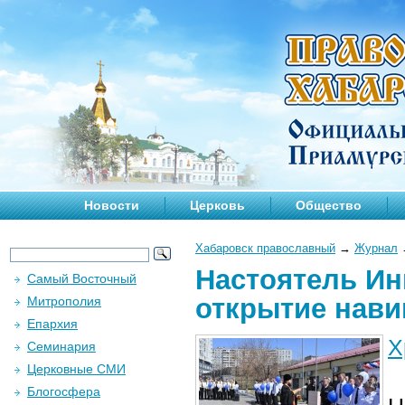
Новости
Церковь
Общество
Хабаровск православный
→
Журнал
Настоятель Ин
Самый Восточный
открытие нави
Митрополия
Епархия
Х
Семинария
Церковные СМИ
Блогосфера