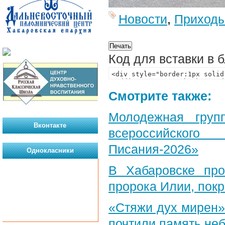
Новости
,
Приход
Код для вставки в 
Смотрите также:
Молодежная груп
Вконтакте
всероссийского
Писания-2026»
Однокласники
В Хабаровске пр
пророка Илии, пок
«Стяжи дух мирен»
почтили память неб