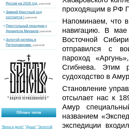
России на 2026 год.
palomnik
проходящим в РФ Го
Зимний Крестный ход
состоится !
palomnik
Напоминаем, что в
Престольный праздник у
навигацию. В мае 
Архангела Михаила
palomnik
Восточной Сибир
Золотой октябрь в
Петропавловке.
palomnik
отправился с во
пароход «Аргунь»
Сгибнева. Этим 
судоходство в Амур
Становление управ
отсылает нас к 18
Амур специальны
Облако тегов
названием «Экспед
экспедиции входи
"Вера и дело"
"Душа"
"Золотой