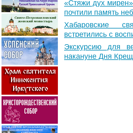
«Стяжи дух мирен»
почтили память неб
Хабаровские св
встретились с вос
Экскурсию для в
накануне Дня Крещ