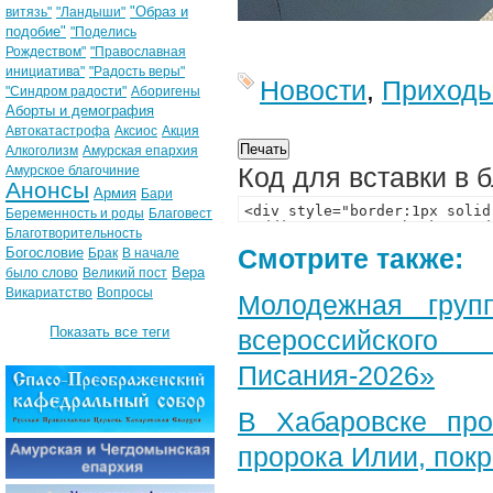
"Образ и
витязь"
"Ландыши"
подобие"
"Поделись
Рождеством"
"Православная
инициатива"
"Радость веры"
Новости
,
Приход
"Синдром радости"
Аборигены
Аборты и демография
Автокатастрофа
Аксиос
Акция
Алкоголизм
Амурская епархия
Код для вставки в 
Амурское благочиние
Анонсы
Армия
Бари
Беременность и роды
Благовест
Благотворительность
Смотрите также:
Богословие
Брак
В начале
Вера
было слово
Великий пост
Викариатство
Вопросы
Молодежная груп
Показать все теги
всероссийского
Писания-2026»
В Хабаровске пр
пророка Илии, пок