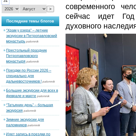
31
современного чел
>
сейчас идет Год
Последние темы блогов
духовного наследия
“Храм у озера” – летние
экскурсии в Петропавловский
монастырь
palomnik
Престольный праздник
Петропавловского
монастыря
palomnik
Поездки по России 2026 –
специально для
дальневосточников !
palomnik
Большие экскурсии для всех в
феврале и марте
palomnik
“Татьянин день” – большая
экскурсия
palomnik
Зимние экскурсии для
паломников
palomnik
Идет запись в поездки по