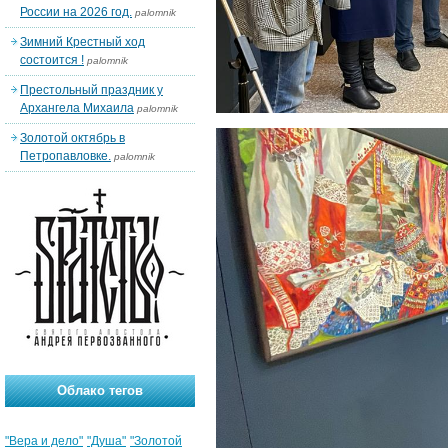
России на 2026 год.
palomnik
Зимний Крестный ход
состоится !
palomnik
Престольный праздник у
Архангела Михаила
palomnik
Золотой октябрь в
Петропавловке.
palomnik
Облако тегов
"Вера и дело"
"Душа"
"Золотой