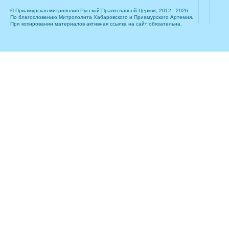
© Приамурская митрополия Русской Православной Церкви, 2012 - 2026
По благословению Митрополита Хабаровского и Приамурского Артемия.
При копировании материалов активная ссылка на сайт обязательна.