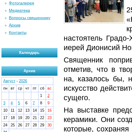
Фотогалерея
2
Медиатека
«
Вопросы священнику
Архив
к
Контакты
настоятель Градо-
иерей Дионисий Но
Календарь
Священник поприв
отметив, что в тво
Архив
на, казалось бы, 
Август
-
2026
искусство действит
пн
вт
ср
чт
пт
сб
вс
1
2
сущего.
3
4
5
6
7
8
9
На выставке пред
10
11
12
13
14
15
16
керамики. Они соз
17
18
19
20
21
22
23
24
25
26
27
28
29
30
которые, сохраняя