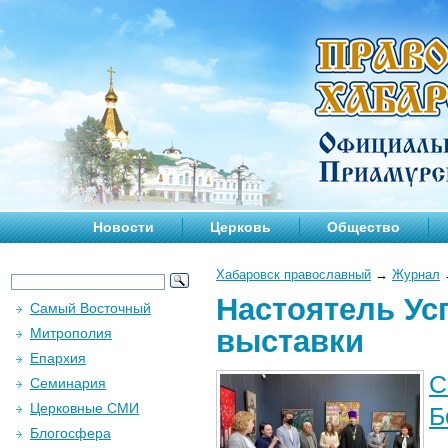
Новости
Церковь
Общество
Хабаровск православный
→
Журнал
Настоятель Ус
Самый Восточный
выставки
Митрополия
Епархия
С
Семинария
Церковные СМИ
Б
Блогосфера