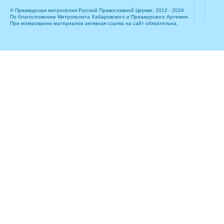
© Приамурская митрополия Русской Православной Церкви, 2012 - 2026
По благословению Митрополита Хабаровского и Приамурского Артемия.
При копировании материалов активная ссылка на сайт обязательна.