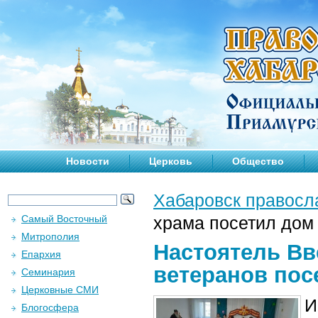
Новости
Церковь
Общество
Хабаровск правосл
Самый Восточный
храма посетил дом 
Митрополия
Настоятель Вв
Епархия
ветеранов пос
Семинария
Церковные СМИ
И
Блогосфера