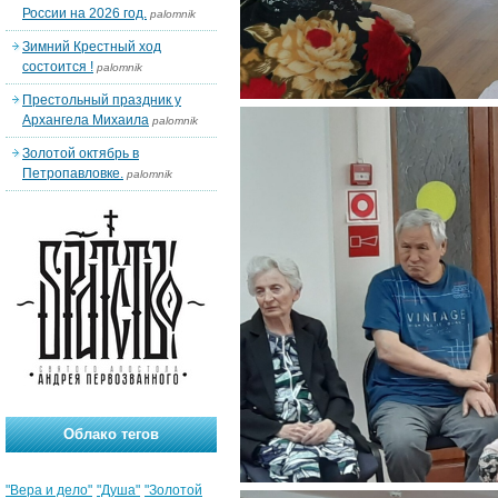
России на 2026 год.
palomnik
Зимний Крестный ход
состоится !
palomnik
Престольный праздник у
Архангела Михаила
palomnik
Золотой октябрь в
Петропавловке.
palomnik
Облако тегов
"Вера и дело"
"Душа"
"Золотой