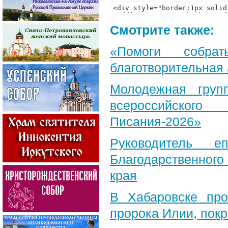
Смотрите также:
«Помоги собра
благотворительная
Молодежная груп
всероссийского
Писания-2026»
Руководитель е
Благодарственног
края
В Хабаровске пр
пророка Илии, пок