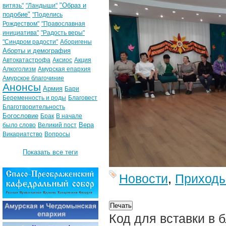
"Образ и
витязь"
"Ландыши"
подобие"
"Поделись
Рождеством"
"Православная
инициатива"
"Радость веры"
"Синдром радости"
Аборигены
Аборты и демография
Автокатастрофа
Аксиос
Акция
Алкоголизм
Амурская епархия
Амурское благочиние
Анонсы
Армия
Бари
Беременность и роды
Благовест
Благотворительность
Богословие
Брак
В начале
Вера
было слово
Великий пост
Викариатство
Вопросы
Показать все теги
Новости
,
Приход
Код для вставки в 