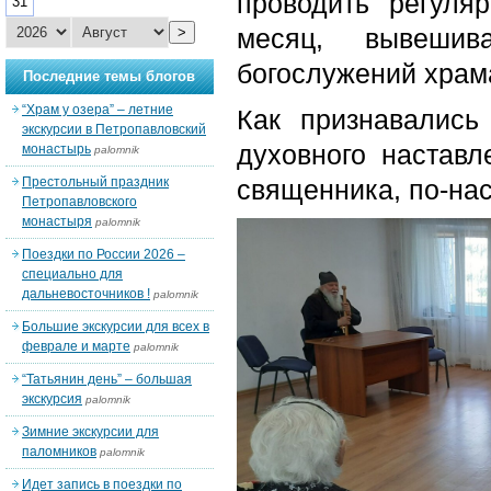
проводить регул
31
месяц, вывешив
>
богослужений храм
Последние темы блогов
“Храм у озера” – летние
Как признавалис
экскурсии в Петропавловский
духовного наставл
монастырь
palomnik
Престольный праздник
священника, по-на
Петропавловского
монастыря
palomnik
Поездки по России 2026 –
специально для
дальневосточников !
palomnik
Большие экскурсии для всех в
феврале и марте
palomnik
“Татьянин день” – большая
экскурсия
palomnik
Зимние экскурсии для
паломников
palomnik
Идет запись в поездки по