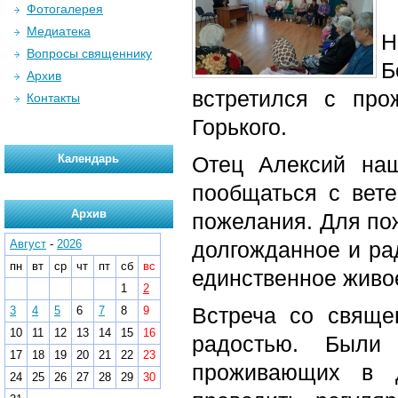
Фотогалерея
Медиатека
Н
Вопросы священнику
Б
Архив
встретился с пр
Контакты
Горького.
Календарь
Отец Алексий на
пообщаться с вет
Архив
пожелания. Для по
Август
-
2026
долгожданное и ра
пн
вт
ср
чт
пт
сб
вс
единственное живо
1
2
Встреча со свящ
3
4
5
6
7
8
9
10
11
12
13
14
15
16
радостью. Были
17
18
19
20
21
22
23
проживающих в д
24
25
26
27
28
29
30