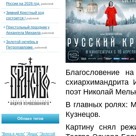
России на 2026 год.
palomnik
Зимний Крестный ход
состоится !
palomnik
Престольный праздник у
Архангела Михаила
palomnik
Золотой октябрь в
Петропавловке.
palomnik
Благословение н
схиархимандрита 
поэт Николай Мель
В главных ролях: 
Кузнецов.
Облако тегов
Картину снял реж
"Вера и дело"
"Душа"
"Золотой