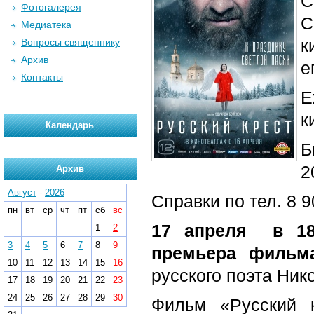
С
Фотогалерея
С
Медиатека
к
Вопросы священнику
Архив
е
Контакты
Е
к
Календарь
Б
2
Архив
Август
-
2026
Справки по тел. 8 9
пн
вт
ср
чт
пт
сб
вс
17 апреля в 18
1
2
3
4
5
6
7
8
9
премьера фильм
10
11
12
13
14
15
16
русского поэта Ник
17
18
19
20
21
22
23
24
25
26
27
28
29
30
Фильм «Русский 