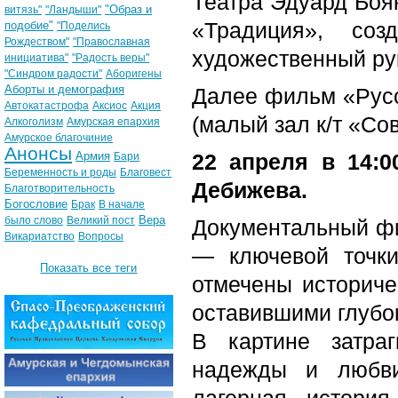
Театра Эдуард Боя
"Образ и
витязь"
"Ландыши"
«Традиция», соз
подобие"
"Поделись
Рождеством"
"Православная
художественный рук
инициатива"
"Радость веры"
"Синдром радости"
Аборигены
Аборты и демография
Далее фильм «Русск
Автокатастрофа
Аксиос
Акция
(малый зал к/т «Со
Алкоголизм
Амурская епархия
Амурское благочиние
Анонсы
Армия
22 апреля в 14:
Бари
Беременность и роды
Благовест
Дебижева.
Благотворительность
Богословие
Брак
В начале
Вера
было слово
Великий пост
Документальный ф
Викариатство
Вопросы
— ключевой точки
Показать все теги
отмечены историче
оставившими глубок
В картине затра
надежды и любви