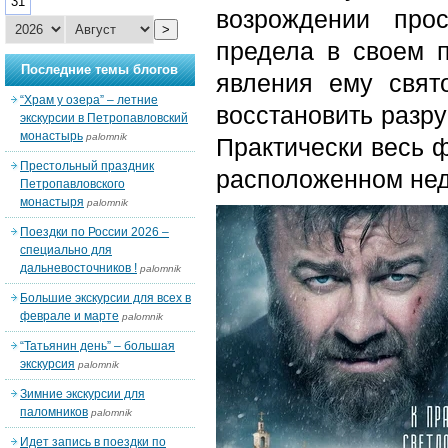
31
возрождении прос
>
предела в своем п
Последние темы блогов
явления ему свят
“Храм у озера” – летние
восстановить разр
экскурсии в Петропавловский
монастырь
palomnik
Практически весь ф
Престольный праздник
расположенном неда
Петропавловского
монастыря
palomnik
Поездки по России 2026 –
специально для
дальневосточников !
palomnik
Большие экскурсии для всех в
феврале и марте
palomnik
“Татьянин день” – большая
экскурсия
palomnik
Зимние экскурсии для
паломников
palomnik
Идет запись в поездки по