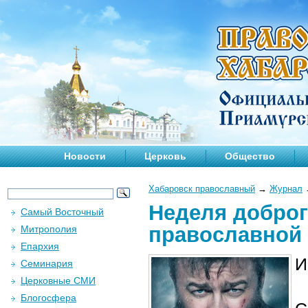
Новости
Церковь
Общество
Хабаровск православный
→
Журнал
Неделя доброг
Самый Восточный
православной
Митрополия
Епархия
И
Семинария
Церковные СМИ
Блогосфера