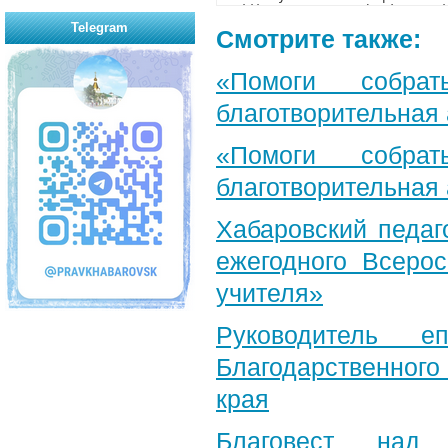
Telegram
Смотрите также:
«Помоги собра
благотворительная
«Помоги собра
благотворительная
Хабаровский педаг
ежегодного Всерос
учителя»
Руководитель е
Благодарственног
края
Благовест над