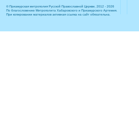
© Приамурская митрополия Русской Православной Церкви, 2012 - 2026
По благословению Митрополита Хабаровского и Приамурского Артемия.
При копировании материалов активная ссылка на сайт обязательна.