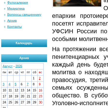
«
Фотогалерея
О
Медиатека
епархии протоие
Вопросы священнику
Архив
посетят исправите
Контакты
УФСИН России по
особыми молитвен
Календарь
На протяжении вс
пенитенциарных у
Архив
каждый день буде
Август
-
2026
молитва о находя
пн
вт
ср
чт
пт
сб
вс
1
2
правосудия, трети
3
4
5
6
7
8
9
семьях осужденн
10
11
12
13
14
15
16
общество. В суббо
17
18
19
20
21
22
23
Уголовно-исполнит
24
25
26
27
28
29
30