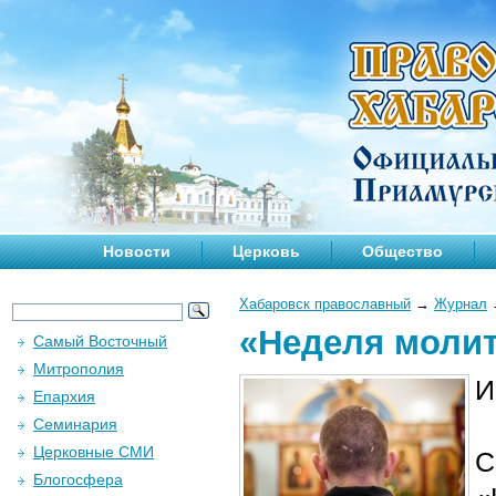
Новости
Церковь
Общество
Хабаровск православный
→
Журнал
«Неделя молит
Самый Восточный
Митрополия
И
Епархия
Семинария
Церковные СМИ
С
Блогосфера