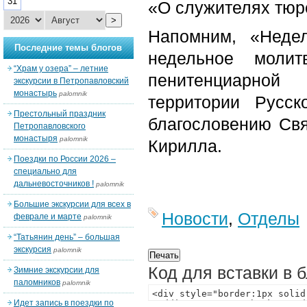
31
«О служителях тюр
>
Напомним, «Неде
Последние темы блогов
недельное молит
“Храм у озера” – летние
пенитенциарной
экскурсии в Петропавловский
монастырь
palomnik
территории Русс
Престольный праздник
благословению Свя
Петропавловского
монастыря
palomnik
Кирилла.
Поездки по России 2026 –
специально для
дальневосточников !
palomnik
Большие экскурсии для всех в
Новости
,
Отделы
феврале и марте
palomnik
“Татьянин день” – большая
экскурсия
palomnik
Код для вставки в 
Зимние экскурсии для
паломников
palomnik
Идет запись в поездки по