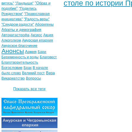
столе по истории 
"Образ и
витязь"
"Ландыши"
подобие"
"Поделись
Рождеством"
"Православная
инициатива"
"Радость веры"
"Синдром радости"
Аборигены
Аборты и демография
Автокатастрофа
Аксиос
Акция
Алкоголизм
Амурская епархия
Амурское благочиние
Анонсы
Армия
Бари
Беременность и роды
Благовест
Благотворительность
Богословие
Брак
В начале
Вера
было слово
Великий пост
Викариатство
Вопросы
Показать все теги