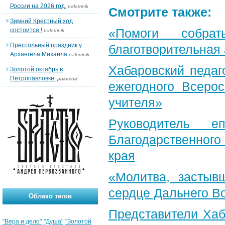
России на 2026 год.
palomnik
Смотрите также:
Зимний Крестный ход
«Помоги собра
состоится !
palomnik
Престольный праздник у
благотворительная
Архангела Михаила
palomnik
Хабаровский педаг
Золотой октябрь в
Петропавловке.
palomnik
ежегодного Всерос
учителя»
Руководитель е
Благодарственног
края
«Молитва, застыв
сердце Дальнего В
Облако тегов
Представители Хаб
"Вера и дело"
"Душа"
"Золотой