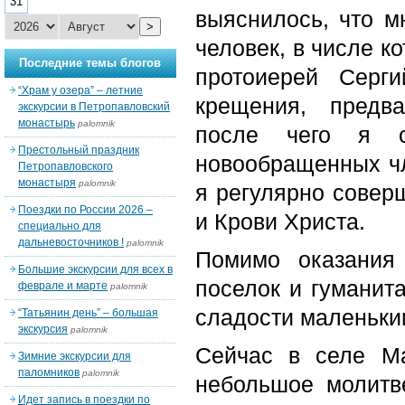
31
выяснилось, что м
>
человек, в числе к
Последние темы блогов
протоиерей Серг
“Храм у озера” – летние
крещения, предв
экскурсии в Петропавловский
монастырь
palomnik
после чего я с
Престольный праздник
новообращенных чл
Петропавловского
монастыря
palomnik
я регулярно совер
Поездки по России 2026 –
и Крови Христа.
специально для
дальневосточников !
palomnik
Помимо оказания
Большие экскурсии для всех в
поселок и гуманит
феврале и марте
palomnik
сладости маленьки
“Татьянин день” – большая
экскурсия
palomnik
Сейчас в селе М
Зимние экскурсии для
паломников
palomnik
небольшое молитв
Идет запись в поездки по