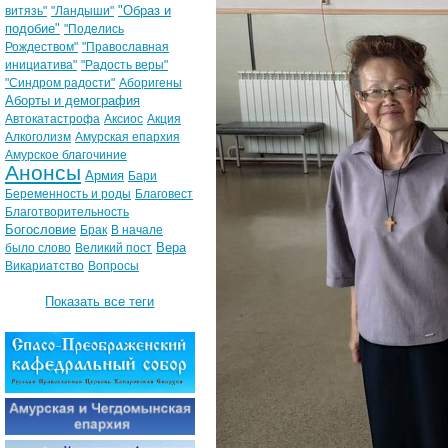
"Образ и
витязь"
"Ландыши"
подобие"
"Поделись
Рождеством"
"Православная
инициатива"
"Радость веры"
"Синдром радости"
Аборигены
Аборты и демография
Автокатастрофа
Аксиос
Акция
Алкоголизм
Амурская епархия
Амурское благочиние
Анонсы
Армия
Бари
Беременность и роды
Благовест
Благотворительность
Богословие
Брак
В начале
Вера
было слово
Великий пост
Викариатство
Вопросы
Показать все теги