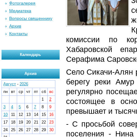
3
Фотогалерея
с
Медиатека
ж
Вопросы священнику
Архив
К
Контакты
комиссии по ко
Хабаровской епа
Календарь
Серафима Саровско
Село Сикачи-Алян 
Архив
берегу реки Амур
Август
-
2026
регулярно посещае
пн
вт
ср
чт
пт
сб
вс
1
2
состоящее в осн
3
4
5
6
7
8
9
превышает и тысяч
10
11
12
13
14
15
16
- С просьбой сове
17
18
19
20
21
22
23
24
25
26
27
28
29
30
поселения - Нина