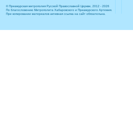
© Приамурская митрополия Русской Православной Церкви, 2012 - 2026
По благословению Митрополита Хабаровского и Приамурского Артемия.
При копировании материалов активная ссылка на сайт обязательна.