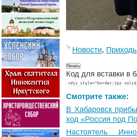
Новости
,
Приход
Код для вставки в 
Смотрите также:
В Хабаровск прибы
ход «Россия под П
Настоятель Инн