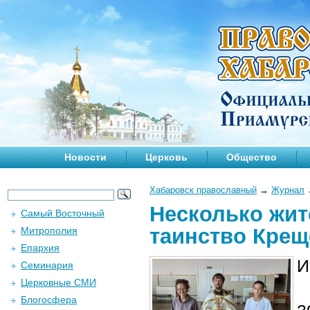
Новости
Церковь
Общество
Хабаровск православный
→
Журнал
Несколько жит
Самый Восточный
таинство Крещ
Митрополия
Епархия
И
Семинария
Церковные СМИ
Блогосфера