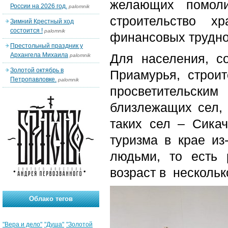
желающих помоли
России на 2026 год.
palomnik
строительство х
Зимний Крестный ход
состоится !
palomnik
финансовых труднос
Престольный праздник у
Архангела Михаила
Для населения, с
palomnik
Золотой октябрь в
Приамурья, строит
Петропавловке.
palomnik
просветительски
близлежащих сел,
таких сел – Сикач
туризма в крае из
людьми, то есть 
возраст в нескольк
Облако тегов
"Вера и дело"
"Душа"
"Золотой