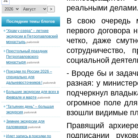
31
реальными делами
>
В свою очередь м
Последние темы блогов
первого договора н
“Храм у озера” – летние
экскурсии в Петропавловский
четко, даже смутн
монастырь
palomnik
сотрудничество,
Престольный праздник
Петропавловского
социальной деятел
монастыря
palomnik
- Вроде бы и задач
Поездки по России 2026 –
специально для
разная: у министер
дальневосточников !
palomnik
подчеркнул владык
Большие экскурсии для всех в
феврале и марте
palomnik
огромное поле для
“Татьянин день” – большая
взошли видимые пл
экскурсия
palomnik
Зимние экскурсии для
Правящий архиере
паломников
palomnik
подписании руков
Идет запись в поездки по