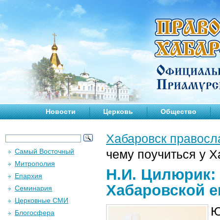
Новости
Церковь
Общество
Хабаровск правосл
Самый Восточный
чему поучиться у 
Митрополия
Н.И. Цилюрик: 
Епархия
Хабаровской е
Семинария
Церковные СМИ
Ю
Блогосфера