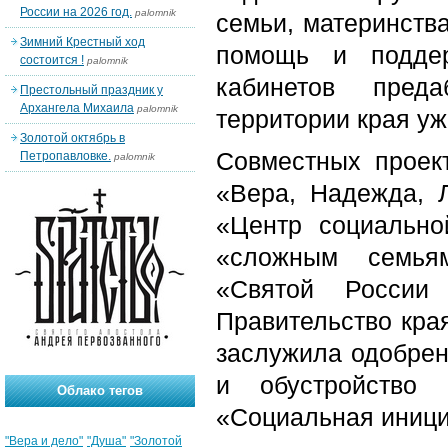
России на 2026 год.
palomnik
семьи, материнства
Зимний Крестный ход
помощь и поддер
состоится !
palomnik
кабинетов преда
Престольный праздник у
Архангела Михаила
palomnik
территории края у
Золотой октябрь в
Совместных проек
Петропавловке.
palomnik
«Вера, Надежда, 
«Центр социальн
«сложным семьям
«Святой России 
Правительство кра
заслужила одобрен
и обустройство
Облако тегов
«Социальная иници
"Вера и дело"
"Душа"
"Золотой