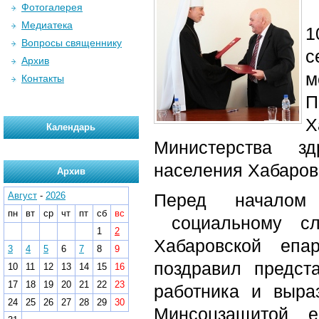
Фотогалерея
Медиатека
1
Вопросы священнику
с
Архив
м
Контакты
П
Х
Календарь
Министерства зд
населения Хабаровс
Архив
Август
-
2026
Перед началом
пн
вт
ср
чт
пт
сб
вс
социальному слу
1
2
Хабаровской еп
3
4
5
6
7
8
9
поздравил предст
10
11
12
13
14
15
16
17
18
19
20
21
22
23
работника и выра
24
25
26
27
28
29
30
Минсоцзащитой 