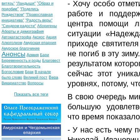
- Хочу особо отмет
"Образ и
витязь"
"Ландыши"
подобие"
"Поделись
работе и поддер
Рождеством"
"Православная
инициатива"
"Радость веры"
центра помощи л
"Синдром радости"
Аборигены
Аборты и демография
ситуации «Надежд
Автокатастрофа
Аксиос
Акция
приходе святителя
Алкоголизм
Амурская епархия
Амурское благочиние
не погиб в эту зим
Анонсы
Армия
Бари
Беременность и роды
Благовест
результатом которо
Благотворительность
сейчас этот уник
Богословие
Брак
В начале
Вера
было слово
Великий пост
уровнях, потому, ч
Викариатство
Вопросы
Показать все теги
В свою очередь ми
большую удовлетв
что время показало
- У нас есть чему 
Николай Иванович