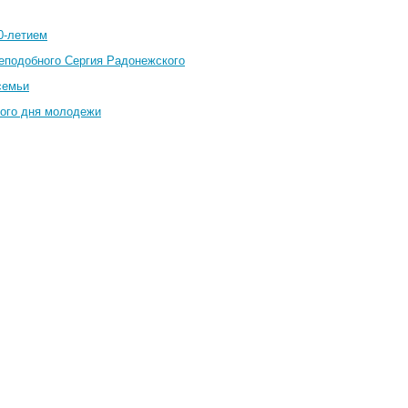
0-летием
еподобного Сергия Радонежского
семьи
ого дня молодежи