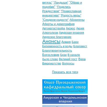
"Образ и
витязь"
"Ландыши"
подобие"
"Поделись
Рождеством"
"Православная
инициатива"
"Радость веры"
"Синдром радости"
Аборигены
Аборты и демография
Автокатастрофа
Аксиос
Акция
Алкоголизм
Амурская епархия
Амурское благочиние
Анонсы
Армия
Бари
Беременность и роды
Благовест
Благотворительность
Богословие
Брак
В начале
Вера
было слово
Великий пост
Викариатство
Вопросы
Показать все теги