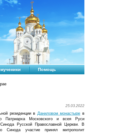
мученики
Помощь
крае
25.03.2022
ьной резиденции в
Даниловом монастыре
в
го Патриарха Московского и всея Руси
 Синода Русской Православной Церкви. В
го Синода участие принял митрополит