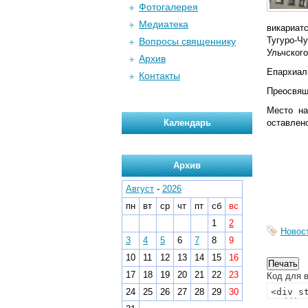
Фотогалерея
Медиатека
викариат
Тугуро-Ч
Вопросы священнику
Ульчского
Архив
Епархиал
Контакты
Преосвящ
Место на
Календарь
оставлен
Архив
Август
-
2026
пн
вт
ср
чт
пт
сб
вс
1
2
Новос
3
4
5
6
7
8
9
10
11
12
13
14
15
16
17
18
19
20
21
22
23
Код для в
24
25
26
27
28
29
30