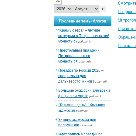
31
Смотрите
>
Поздравл
Митропол
Последние темы блогов
Приветст
“Храм у озера” – летние
экскурсии в Петропавловский
Обращени
монастырь
palomnik
Пасхальн
Престольный праздник
Петропавловского
монастыря
palomnik
Поездки по России 2026 –
специально для
дальневосточников !
palomnik
Большие экскурсии для всех в
феврале и марте
palomnik
“Татьянин день” – большая
экскурсия
palomnik
Зимние экскурсии для
паломников
palomnik
Идет запись в поездки по