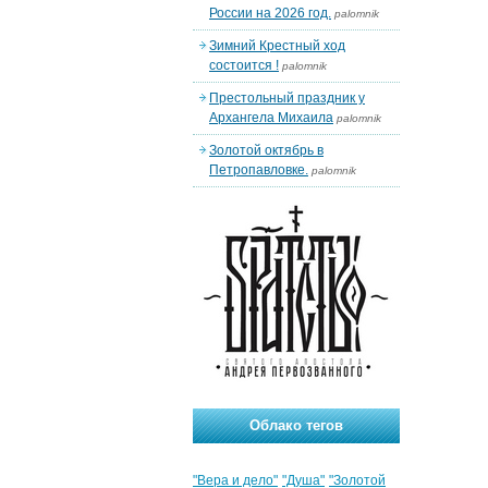
России на 2026 год.
palomnik
Зимний Крестный ход
состоится !
palomnik
Престольный праздник у
Архангела Михаила
palomnik
Золотой октябрь в
Петропавловке.
palomnik
Облако тегов
"Вера и дело"
"Душа"
"Золотой