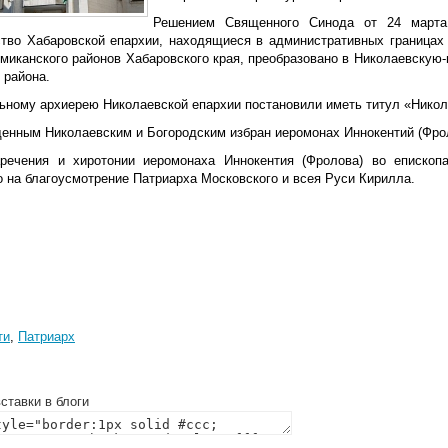
Решением Священного Синода от 24 марта
ство Хабаровской епархии, находящиеся в административных границах 
умиканского районов Хабаровского края, преобразовано в Николаевскую
 района.
ьному архиерею Николаевской епархии постановили иметь титул «Никол
енным Николаевским и Богородским избран иеромонах Иннокентий (Фрол
речения и хиротонии иеромонаха Иннокентия (Фролова) во епископа
о на благоусмотрение Патриарха Московского и всея Руси Кирилла.
ти
,
Патриарх
ставки в блоги