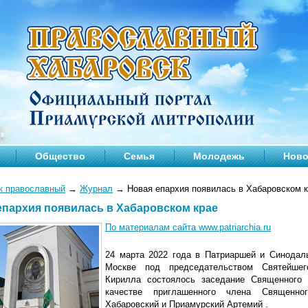
Общество
Семья
Молодежь
Ново
к православный
→
Журнал
→
Новая епархия появилась в Хабаровском 
епархия появилась в Хабаровском крае
По материалам сайта www.patriarchia.ru
24 марта 2022 года в Патриаршей и Синодал
Москве под председательством Святейше
Кирилла состоялось заседание Священного
качестве приглашенного члена Священно
Хабаровский и Приамурский Артемий .