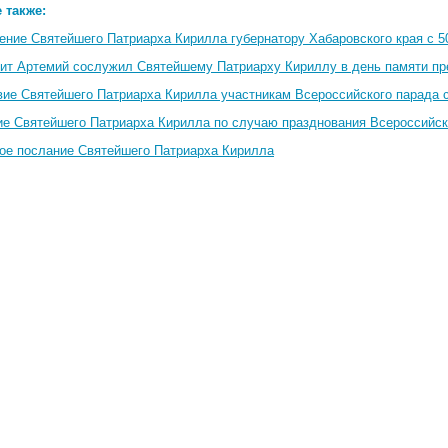
 также:
ение Святейшего Патриарха Кирилла губернатору Хабаровского края с 5
ит Артемий сослужил Святейшему Патриарху Кириллу в день памяти пр
вие Святейшего Патриарха Кирилла участникам Всероссийского парада 
е Святейшего Патриарха Кирилла по случаю празднования Всероссийск
ое послание Святейшего Патриарха Кирилла