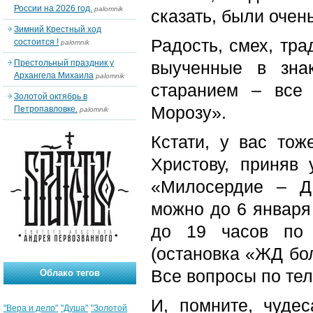
России на 2026 год.
palomnik
сказать, были очен
Зимний Крестный ход
Радость, смех, тра
состоится !
palomnik
Престольный праздник у
выученные в зна
Архангела Михаила
palomnik
старанием – все
Золотой октябрь в
Морозу».
Петропавловке.
palomnik
Кстати, у вас тож
Христову, приняв 
«Милосердие – 
можно до 6 января
до 19 часов по 
(остановка «ЖД бо
Все вопросы по тел
Облако тегов
И, помните, чуде
"Вера и дело"
"Душа"
"Золотой