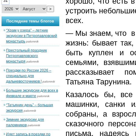
хорошо, что есть 
31
устроить небольшие
>
всех.
Последние темы блогов
“Храм у озера” – летние
— Мы знаем, что в 
экскурсии в Петропавловский
жизнь: бывает так
монастырь
palomnik
Престольный праздник
быть куплен и ос
Петропавловского
семьями, взявшим
монастыря
palomnik
рассказывает пом
Поездки по России 2026 –
специально для
Татьяна Тарунина.
дальневосточников !
palomnik
Большие экскурсии для всех в
Казалось бы, все
феврале и марте
palomnik
машинки, санки 
“Татьянин день” – большая
экскурсия
palomnik
собраны, а взрос
Зимние экскурсии для
сказочного персон
паломников
palomnik
письма, надеясь 
Идет запись в поездки по