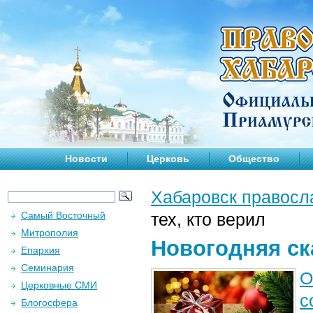
Новости
Церковь
Общество
Хабаровск правосл
Самый Восточный
тех, кто верил
Митрополия
Новогодняя ска
Епархия
Семинария
О
Церковные СМИ
с
Блогосфера