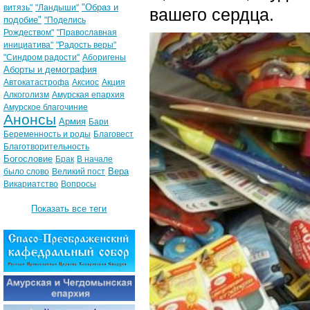
"Образ и
витязь"
"Ландыши"
вашего сердца.
подобие"
"Поделись
Рождеством"
"Православная
инициатива"
"Радость веры"
"Синдром радости"
Аборигены
Аборты и демография
Автокатастрофа
Аксиос
Акция
Алкоголизм
Амурская епархия
Амурское благочиние
Анонсы
Армия
Бари
Беременность и роды
Благовест
Благотворительность
Богословие
Брак
В начале
Вера
было слово
Великий пост
Викариатство
Вопросы
Показать все теги