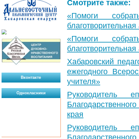
Смотрите также:
«Помоги собра
благотворительная
«Помоги собра
благотворительная
Хабаровский педаг
ежегодного Всерос
Вконтакте
учителя»
Руководитель е
Однокласники
Благодарственног
края
Руководитель е
Благодарственног