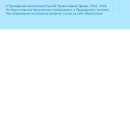
© Приамурская митрополия Русской Православной Церкви, 2012 - 2026
По благословению Митрополита Хабаровского и Приамурского Артемия.
При копировании материалов активная ссылка на сайт обязательна.