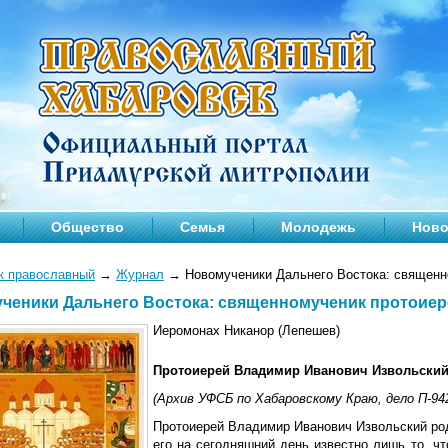
Общество
Семья
Молодежь
Ново
к православный
→
Журнал
→
Новомученики Дальнего Востока: священн
ченики Дальнего Востока: священномученик протоие
Иеромонах Никанор (Лепешев)
Протоиерей Владимир Иванович Извольский 
(Архив УФСБ по Хабаровскому Краю, дело П-94
Протоиерей Владимир Иванович Извольский роди
его на сегодняшний день известно лишь то, ч