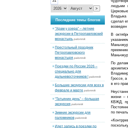
31
чудотвор
людьми п
>
Церковью,
Владыка 
Последние темы блогов
сделал е
возведен 
“Храм у озера” – летние
экскурсии в Петропавловский
В октябр
монастырь
palomnik
указание
Маньчжур
Престольный праздник
преемник
Петропавловского
Маньчжур
монастыря
palomnik
По делам
Поездки по России 2026 –
архиепис
специально для
Владимир
дальневосточников !
palomnik
Гроссе, 
в его пра
Большие экскурсии для всех в
феврале и марте
palomnik
Неустанн
жизни – 
“Татьянин день” – большая
КВЖД, пр
экскурсия
palomnik
Постоянн
по печаль
Зимние экскурсии для
паломников
palomnik
«Контрре
поскольк
Идет запись в поездки по