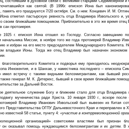
ец, состоявший в духовной связи с великими старцами Седмиезерной и 
очитавшийся как святой. (В 1996г. епископ Иона был канонизиро
 память его празднуется 7/20 октября. См. о нем: Концевич И. М. Оптина
Иона отметил пастырскую ревность отца Владимира Извольского и, ув
го своим ближайшим помощником. Приблизительно в это же время отец
в сан протоиерея.
е 1925 г. епископ Иона отошел ко Господу. Согласно завещанию по
м начальника Миссии, в ноябре того же года протоиерей Владимир Изв
ию и избран на его место председателем Международного Комитета. Н
ом владыки Ионы. Тогда же отец Владимир был назначен экономом 
ии.
 благотворительного Комитета и подворья ему приходилось неоднокра
копа Иннокентия, и в Шанхае, у наместника последнего – епископа Сим
 имел встречу с такими видными белоэмигрантами, как бывший росс
а также генерал М. К. Дитерихс, бывший в свое время ближайшим помощ
вительстве за Дальний Восток.
ое деятельное служение Богу и ближним стало для отца Владимира п
подвигу мученичества ради Христа. 10 января 1930 г., вскоре после 
отоиерей Владимир Иванович Извольский был вывезен из Китая сот
ого Представительства ОГПУ Дальневосточного Края и переправлен в 
но известной 58 статье, пункту 4:
«участие в контрреволюционной орга
волюционной организацией» советскими властями был признан бл
у он оказывал помощь нуждающимся белоэмигрантам и их детям. В 