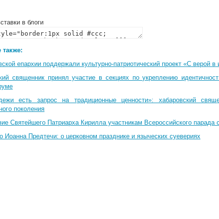
ставки в блоги
 также:
вской епархии поддержали культурно-патриотический проект «С верой в
кий священник принял участие в секциях по укреплению идентичнос
руме
дежи есть запрос на традиционные ценности»: хабаровский свящ
ного поколения
вие Святейшего Патриарха Кирилла участникам Всероссийского парада 
о Иоанна Предтечи: о церковном празднике и языческих суевериях