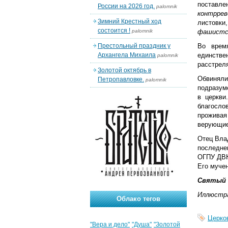
поставлен
России на 2026 год.
palomnik
контррев
Зимний Крестный ход
листовки
состоится !
palomnik
фашистс
Престольный праздник у
Во врем
Архангела Михаила
единствен
palomnik
расстрел
Золотой октябрь в
Обвинял
Петропавловке.
palomnik
подразуме
в церкви
благослов
проживая
верующие
Отец Вла
последне
ОГПУ ДВК 
Его мучен
Святый
Иллюстр
Облако тегов
Церко
"Вера и дело"
"Душа"
"Золотой