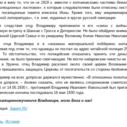
о в вину то, что он
«в 1919 г. вместе с колчаковскими частями бежа
олюционных листовок»
, к которым следователями были отнесены лист
, посвященные памяти епископа Ионы. Кроме того, ему инкриминир
кой литературы»
, т.е. книг, изданных в кругах русской эмиграции.
я следствия отцу Владимиру припомнили и его
«связи с видны
ную встречу в Шанхае с Гроссе и Дитерихсом. Не было обойдено вниман
янной Царской Семье и по умершему Великому Князю Николаю Николаев
и отца Владимира и в
«оказании материальной поддержки кита
вая под этим то, что однажды он послал на адрес китайской полиции 2
. То обстоятельство, что полицейские отказались принять эти день
ение, не было признано смягчающим. Не могли хабаровские чекисты не вс
 в Урумчи, отец Владимир расклеил около своей церкви Воззвание
 призывались защищать Церковь от посягательств со стороны безбожни
димир на всех допросах держался мужественно.
«В отношении политик
м допросе, –
должен сказать, что не являюсь сторонником советск
от 14.05.1930 г., протоиерей Владимир Иванович Извольский был приго
ическая кончина последовала 16 мая 1930 года.
c
вященномучениче Владимире, моли Бога о нас!
ация:
Завет.RU
вь
,
История