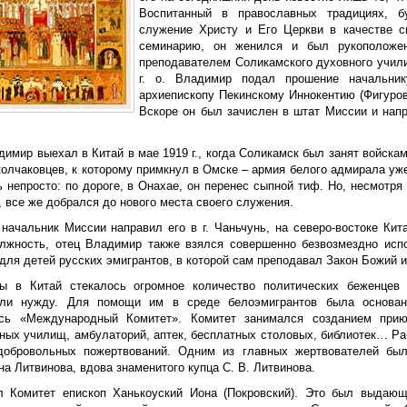
Воспитанный в православных традициях, б
служение Христу и Его Церкви в качестве с
семинарию, он женился и был рукоположе
преподавателем Соликамского духовного учил
г. о. Владимир подал прошение начальни
архиепископу Пекинскому Иннокентию (Фигуров
Вскоре он был зачислен в штат Миссии и напр
имир выехал в Китай в мае 1919 г., когда Соликамск был занят войскам
колчаковцев, к которому примкнул в Омске – армия белого адмирала уж
 непросто: по дороге, в Онахае, он перенес сыпной тиф. Но, несмотря
 все же добрался до нового места своего служения.
 начальник Миссии направил его в г. Чаньчунь, на северо-востоке Кит
лжность, отец Владимир также взялся совершенно безвозмездно испо
для детей русских эмигрантов, в которой сам преподавал Закон Божий и
ы в Китай стекалось огромное количество политических беженцев 
ли нужду. Для помощи им в среде белоэмигрантов была основана 
сь «Международный Комитет». Комитет занимался созданием прию
ных училищ, амбулаторий, аптек, бесплатных столовых, библиотек… Р
добровольных пожертвований. Одним из главных жертвователей был
а Литвинова, вдова знаменитого купца С. В.
Литвинова.
л Комитет епископ Ханькоуский Иона (Покровский). Это был выдающ