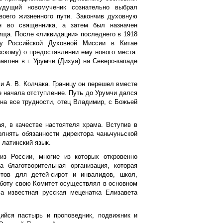
удущий новомученик сознательно выбрал
воего жизненного пути. Закончив духовную
н во священника, а затем был назначен
ища. После «ликвидации» последнего в 1918
ку Российской Духовной Миссии в Китае
скому) о предоставлении ему нового места.
авлен в г. Урумчи (Дихуа) на Северо-западе
и А. В. Колчака. Границу он перешел вместе
е начала отступление. Путь до Урумчи дался
 на все трудности, отец Владимир, с Божьей
ая, в качестве настоятеля храма. Вступив в
лнять обязанности директора чаньчуньской
 латинский язык.
из России, многие из которых откровенно
благотворительная организация, которая
тов для детей-сирот и инвалидов, школ,
аботу свою Комитет осуществлял в основном
а известная русская меценатка Елизавета
ийся пастырь и проповедник, подвижник и