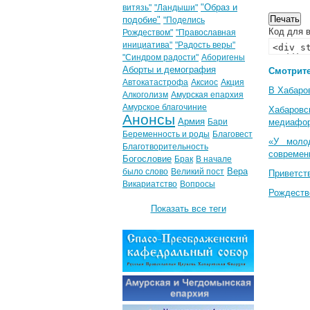
"Образ и
витязь"
"Ландыши"
подобие"
"Поделись
Код для в
Рождеством"
"Православная
инициатива"
"Радость веры"
"Синдром радости"
Аборигены
Аборты и демография
Смотрите
Автокатастрофа
Аксиос
Акция
В Хабаро
Алкоголизм
Амурская епархия
Амурское благочиние
Хабаровс
Анонсы
Армия
Бари
медиафо
Беременность и роды
Благовест
«У моло
Благотворительность
современ
Богословие
Брак
В начале
Вера
было слово
Великий пост
Приветст
Викариатство
Вопросы
Рождеств
Показать все теги