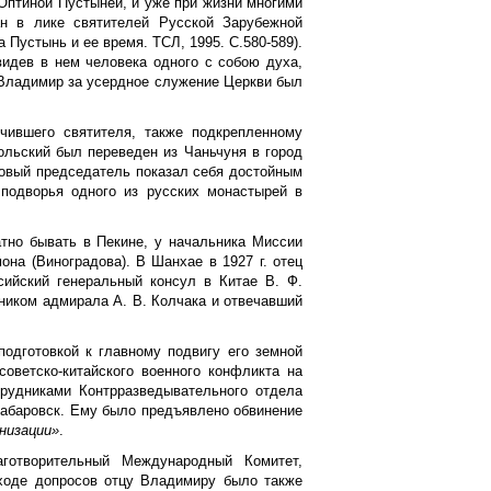
Оптиной Пустыней, и уже при жизни многими
ван в лике
c
вятителей Русской Зарубежной
 Пустынь и ее время. ТСЛ, 1995. С.580-589).
идев в нем человека одного с собою духа,
 Владимир за усердное служение Церкви был
чившего святителя, также подкрепленному
ольский был переведен из Чаньчуня в город
овый председатель показал себя достойным
подворья одного из русских монастырей в
тно бывать в Пекине, у начальника Миссии
она (Виноградова). В Шанхае в 1927 г. отец
ийский генеральный консул в Китае В. Ф.
ником адмирала А. В. Колчака и отвечавший
одготовкой к главному подвигу его земной
советско-китайского военного конфликта на
рудниками Контрразведывательного отдела
Хабаровск. Ему было предъявлено обвинение
низации»
.
аготворительный Международный Комитет,
ходе допросов отцу Владимиру было также