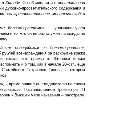
л в Китай»
. Он обвинялся и в
«составлении
ки духовно-просветительского содержания и
овалось
«распространение монархической и
ми белоэмигрантами»
, – упоминавшуюся
ием и то, что он не раз служил панихиды по
ичу.
йским полицейским из белоэмигрантов»
,
5 рублей вознаграждения за раскрытие кражи
ги, сказав, что примут от батюшки только
помнить и о том, как в начале 20-х гг., еще
 Святейшего Патриарха Тихона, в котором
ков.
и,
– прямо заявил он следователю на своем
ой власти»
. Постановлением Тройки при ПП
ворен к Высшей мере наказания – расстрелу.