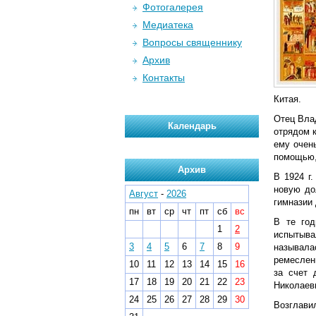
Фотогалерея
Медиатека
Вопросы священнику
Архив
Контакты
Китая.
Отец Влад
Календарь
отрядом 
ему очень
помощью,
Архив
В 1924 г.
новую до
Август
-
2026
гимназии 
пн
вт
ср
чт
пт
сб
вс
В те год
1
2
испытыва
3
4
5
6
7
8
9
называла
ремеслен
10
11
12
13
14
15
16
за счет 
17
18
19
20
21
22
23
Николаевн
24
25
26
27
28
29
30
Возглави