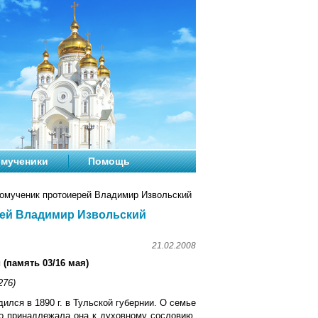
мученики
Помощь
омученик протоиерей Владимир Извольский
рей Владимир Извольский
21.02.2008
(память 03/16 мая)
276)
лся в 1890 г. в Тульской губернии. О семье
то принадлежала она к духовному сословию.