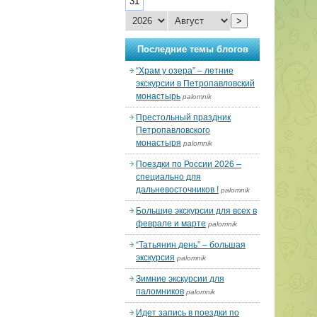
31
>
Последние темы блогов
“Храм у озера” – летние
экскурсии в Петропавловский
монастырь
palomnik
Престольный праздник
Петропавловского
монастыря
palomnik
Поездки по России 2026 –
специально для
дальневосточников !
palomnik
Большие экскурсии для всех в
феврале и марте
palomnik
“Татьянин день” – большая
экскурсия
palomnik
Зимние экскурсии для
паломников
palomnik
Идет запись в поездки по