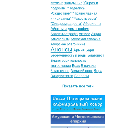
"Образ и
витязь"
"Ландыши"
подобие"
"Поделись
Рождеством"
"Православная
инициатива"
"Радость веры"
"Синдром радости"
Аборигены
Аборты и демография
Автокатастрофа
Аксиос
Акция
Алкоголизм
Амурская епархия
Амурское благочиние
Анонсы
Армия
Бари
Беременность и роды
Благовест
Благотворительность
Богословие
Брак
В начале
Вера
было слово
Великий пост
Викариатство
Вопросы
Показать все теги