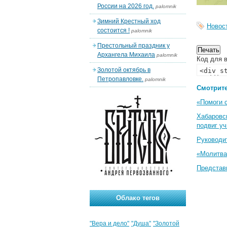
России на 2026 год.
palomnik
Зимний Крестный ход
Новос
состоится !
palomnik
Престольный праздник у
Архангела Михаила
palomnik
Код для в
Золотой октябрь в
Петропавловке.
palomnik
Смотрите
«Помоги 
Хабаровс
подвиг у
Руководи
«Молитва
Представ
Облако тегов
"Вера и дело"
"Душа"
"Золотой