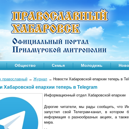
Общество
Семья
Молодежь
Ново
к православный
→
Журнал
→
Новости Хабаровской епархии теперь в Te
и Хабаровской епархии теперь в Telegram
Информационный отдел Хабаровской епархии
Дорогие читатели, мы рады сообщить, что И
запустил свой Телеграм-канал, в котором б
информация о разнообразных акциях, а такж
мира.