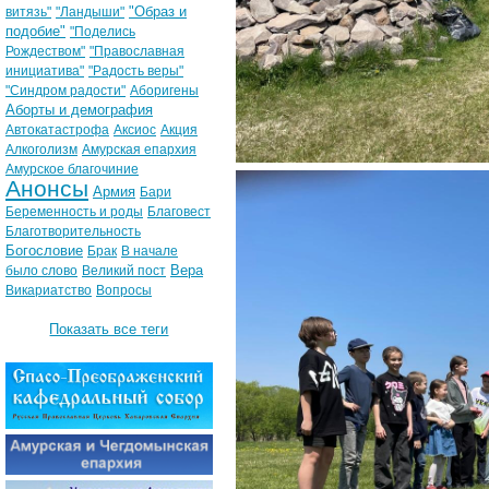
"Образ и
витязь"
"Ландыши"
подобие"
"Поделись
Рождеством"
"Православная
инициатива"
"Радость веры"
"Синдром радости"
Аборигены
Аборты и демография
Автокатастрофа
Аксиос
Акция
Алкоголизм
Амурская епархия
Амурское благочиние
Анонсы
Армия
Бари
Беременность и роды
Благовест
Благотворительность
Богословие
Брак
В начале
Вера
было слово
Великий пост
Викариатство
Вопросы
Показать все теги