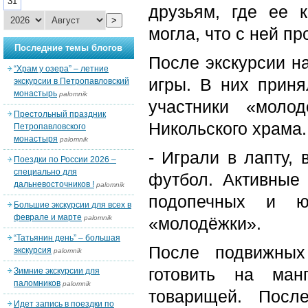
31
друзьям, где ее к
>
могла, что с ней пр
Последние темы блогов
После экскурсии н
“Храм у озера” – летние
игры. В них прин
экскурсии в Петропавловский
монастырь
palomnik
участники «моло
Престольный праздник
Никольского храма.
Петропавловского
монастыря
palomnik
- Играли в лапту,
Поездки по России 2026 –
специально для
футбол. Активные
дальневосточников !
palomnik
подопечных и ю
Большие экскурсии для всех в
феврале и марте
palomnik
«молодёжки».
“Татьянин день” – большая
После подвижных
экскурсия
palomnik
готовить на ман
Зимние экскурсии для
паломников
palomnik
товарищей. Посл
Идет запись в поездки по