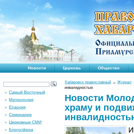
Новости
Церковь
Общество
Хабаровск православный
→
Журнал
инвалидностью
Самый Восточный
Новости Молод
Митрополия
храму и подви
Епархия
инвалидность
Семинария
Церковные СМИ
И
Блогосфера