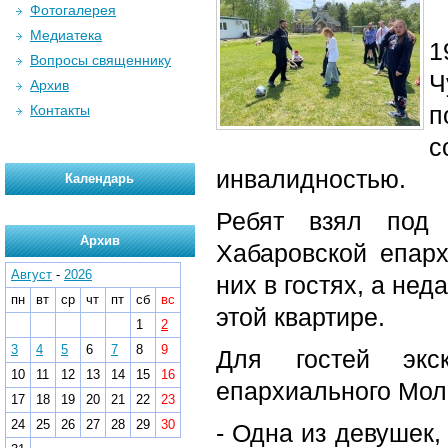
Фотогалерея
Медиатека
1
Вопросы священнику
Ч
Архив
п
Контакты
с
инвалидностью.
Календарь
Ребят взял под 
Архив
Хабаровской епар
Август
-
2026
них в гостях, а не
пн
вт
ср
чт
пт
сб
вс
этой квартире.
1
2
3
4
5
6
7
8
9
Для гостей экс
10
11
12
13
14
15
16
епархиального Мол
17
18
19
20
21
22
23
24
25
26
27
28
29
30
- Одна из девушек,