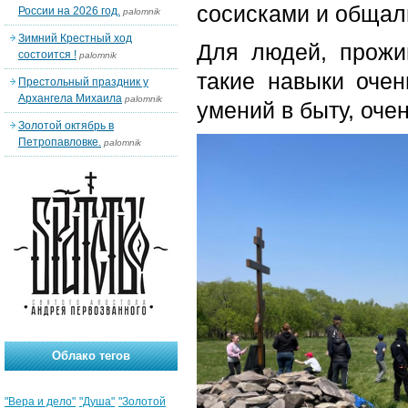
сосисками и общал
России на 2026 год.
palomnik
Зимний Крестный ход
Для людей, прожи
состоится !
palomnik
такие навыки оче
Престольный праздник у
Архангела Михаила
palomnik
умений в быту, оче
Золотой октябрь в
Петропавловке.
palomnik
Облако тегов
"Вера и дело"
"Душа"
"Золотой