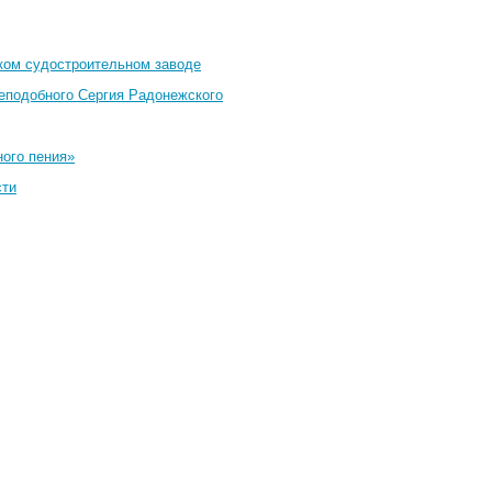
ком судостроительном заводе
еподобного Сергия Радонежского
ного пения»
сти