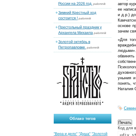
России на 2026 год.
автор ку
palomnik
ее напис
Зимний Крестный ход
и д.р.) д
состоится !
palomnik
Камчатск
основе п
Престольный праздник у
зачем св
Архангела Михаила
palomnik
«Для тог
Золотой октябрь в
враждебн
Петропавловке.
palomnik
людьми».
обвинять
собствен
Психолог
духовног
уныния и
понять, ч
Наталия 
Семин
Облако тегов
Код для в
"Вера и дело"
"Душа"
"Золотой