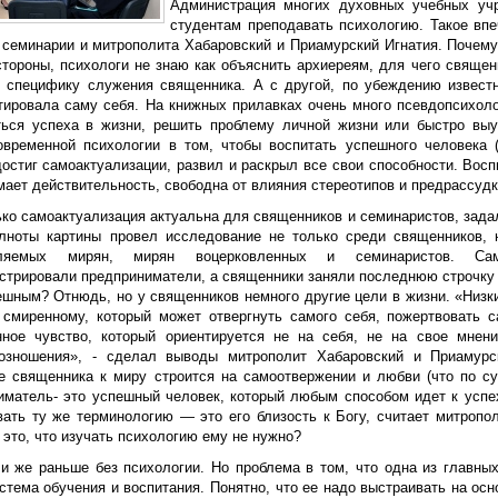
Администрация многих духовных учебных уч
студентам преподавать психологию. Такое вп
 семинарии и митрополита Хабаровский и Приамурский Игнатия. Почему
тороны, психологи не знаю как объяснить архиереям, для чего священн
 специфику служения священника. А с другой, по убеждению известн
тировала саму себя. На книжных прилавках очень много псевдопсихоло
ться успеха в жизни, решить проблему личной жизни или быстро выуч
овременной психологии в том, чтобы воспитать успешного человека 
остиг самоактуализации, развил и раскрыл все свои способности. Восп
ает действительность, свободна от влияния стереотипов и предрассудк
ько самоактуализация актуальна для священников и семинаристов, зада
лноты картины провел исследование не только среди священников, 
вляемых мирян, мирян воцерковленных и семинаристов. Сам
стрировали предприниматели, а священники заняли последнюю строчку в
ешным? Отнюдь, но у священников немного другие цели в жизни. «Низки
 смиренному, который может отвергнуть самого себя, пожертвовать с
нное чувство, который ориентируется не на себя, не на свое мнен
озношения», - сделал выводы митрополит Хабаровский и Приамурс
е священника к миру строится на самоотвержении и любви (что по су
иматель- это успешный человек, который любым способом идет к успе
вать ту же терминологию — это его близость к Богу, считает митропо
 это, что изучать психологию ему не нужно?
и же раньше без психологии. Но проблема в том, что одна из главны
стема обучения и воспитания. Понятно, что ее надо выстраивать на осн