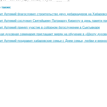
 также:
ит Артемий благословил строительство двух дебаркадеров на Хабаровс
ит Артемий сослужил Святейшему Патриарху Кириллу в день памяти пр
ит Артемий принял участие в соборном богослужении в Сыктывкаре
кая духовная семинария приглашает мирян на обучение в «Школу духов
ит Артемий поздравил хабаровские семьи с Днем семьи, любви и верно