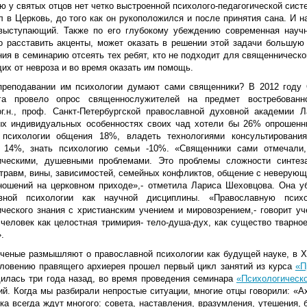
 у святых отцов нет четко выстроенной психолого-педагогической систе
 в Церковь, до того как он рукоположился и после принятия сана. И н
выступающий. Также по его глубокому убеждению современная научн
о расставить акценты, может оказать в решении этой задачи большую 
ния в семинарию отсеять тех ребят, кто не подходит для священническ
их от невроза и во время оказать им помощь.
преподавании им психологии думают сами священники? В 2012 году 
га провело опрос священнослужителей на предмет востребованно
ог.н., проф. Санкт-Петербургской православной духовной академии 
ых индивидуальных особенностях своих чад хотели бы 26% опрошенн
 психологии общения 18%, владеть технологиями консультировани
- 14%, знать психологию семьи -10%. «Священники сами отмечал
ическими, душевными проблемами. Это проблемы сложности синтез
травм, вины, зависимостей, семейных конфликтов, общение с неверующ
ношений на церковном приходе»,- отметила Лариса Шеховцова. Она у
авной психологии как научной дисциплины. «Православную псих
ического знания с христианским учением и мировозрением,- говорит у
 человек как целостная тримирия- тело-душа-дух, как существо тварно
.
ученые размышляют о православной психологии как будущей науке, в Х
словению правящего архиерея прошел первый цикл занятий из курса
«П
дилась три года назад, во время проведения семинара
«Психологическ
й. Когда мы разбирали непростые ситуации, многие отцы говорили: «Ах
а всегда ждут многого: совета, наставления, вразумления, утешения, б