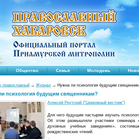
Общество
Семья
Молодежь
Ново
к православный
→
Журнал
→
Нужна ли психология будущим священник
ли психология будущим священникам?
Алексей Реутский ("Церковный вестник")
Для чего будущим пастырям изучать психолог
Об этом размышляли участники семинара «
духовных учебных заведениях», состояв
рождественских чтений.