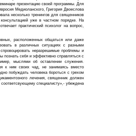
семинаре презентацию своей программы. Для
мвросия Медиоланского, Григория Двоеслова
зовала несколько тренингов для священников
 консультацией уже в частном порядке. На
отвечает практический психолог на вопрос,
ковных, расположенных общаться или даже
твовать в различных ситуациях с разными
т спровоцировать неразрешимые проблемы и
бы познать себя и эффективно справляться с
ример, мыслями об оставлении служения.
яя к ним своих чад, не занимаясь вместо
одно побуждать человека бороться с грехом
дикаментозного лечения, священник должен
 к соответсвующему специалисту»,- убеждена