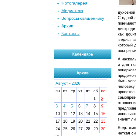
Фотогалерея
Медиатека
духовной
С одной с
Вопросы священнику
понимают
Архив
дискреди
Контакты
как доби
задача с
который д
восприним
Календарь
А наскол
и для по
воцерко
Архив
продемон
быть усп
Август
-
2026
человеку
пн
вт
ср
чт
пт
сб
вс
нравстве
самопрев
1
2
отношени
3
4
5
6
7
8
9
предприн
10
11
12
13
14
15
16
использо
значит ли
17
18
19
20
21
22
23
Ведь жил
24
25
26
27
28
29
30
четкая си