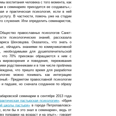
мы воспитания человека с того момента, как
ам в семинариях приходится ее создавать»,-
ая и практическая психология, если в ней
услугу. В частности, помочь уже на стадии
ого служения. Или определить семинаристов,
Общество православных психологов Санкт-
сти психологических знаний, рассказала
Лариса Шеховцова. Оказалось, что знать о
ых, обладать знаниями по коммуникативной
я, необходимыми для душепопечительской
и, что 70% прихожан обращаются к ним с
а мировозрения и поведения, переживания
ими родственниками и в том числе проблема
беждена, что пришло время для разработки
ологию можно понимать как интеграцию
ченый.- Предметом православной психологии
е и падшее, но сначала созданное по образу
абаровской семинарии в сентябре 2013 года
рактическая пастырская психология»
. «Идея
ой школы пастыря»
в городе Петропавловск-
, если бы я это знал в семинарии», ведь от
ез поправки на возраст и на опыт»,- говорит