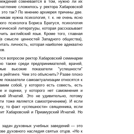
реждений сомневается в том, нужно ли их
ечатление сложилось у ректора Хабаровской
 это так? По мнению архиерея причины две.
икам нужна психология, т. к. не очень ясно
ого психолога Бориса Братуся, психология
гической литературы, которая рассказывает
ить английский язык. Кроме того, главная
(в смысле ценностей Западного общества),
итать личность, которая наиболее адекватно
ов.
лся вопросом ректор Хабаровский семинарии
но также среди предпринимателей, врачей,
ые высокие показатели "успешности"
 рейтинге. Чем это объяснить? Разве плохо
е показатели самоактуализации относятся к
амим собой, у которого есть совесть, есть
ие и оценки, у которого нет самомнения и
кий Игнатий. Это не удивительно, потому
ти тоже является самоотречением). И если
ху, то факт «успешности» священника, если
лит Хабаровский и Приамурский Игнатий. Но
х задач духовных учебных заведений — это
ове духовного наследия святых отцов. «Но к