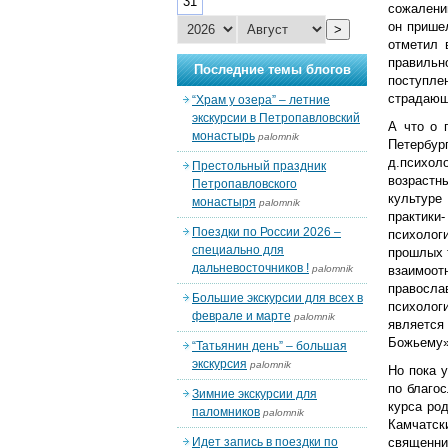
31
сожалению
он пришел
>
отметил 
правильн
Последние темы блогов
поступле
страдающ
“Храм у озера” – летние
экскурсии в Петропавловский
А что о 
монастырь
palomnik
Петербур
д.психол
Престольный праздник
возрастн
Петропавловского
культуре
монастыря
palomnik
практики
Поездки по России 2026 –
психолог
специально для
прошлых 
дальневосточников !
palomnik
взаимоот
правосл
Большие экскурсии для всех в
психолог
феврале и марте
palomnik
является
Божьему»
“Татьянин день” – большая
экскурсия
palomnik
Но пока 
по благо
Зимние экскурсии для
курса ро
паломников
palomnik
Камчатски
Идет запись в поездки по
священник