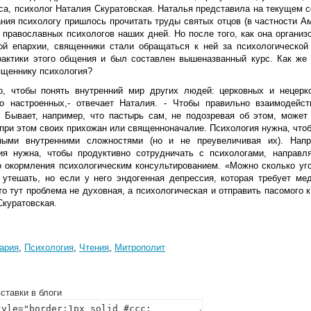
рса, психолог Наталия Скуратовская. Наталья представила на текущем 
ания психологу пришлось прочитать труды святых отцов (в частности А
о православных психологов наших дней. Но после того, как она органи
ой епархии, священники стали обращаться к ней за психологической
рактики этого общения и был составлен вышеназванный курс. Как же 
ященнику психология?
о, чтобы понять внутренний мир других людей: церковных и нецер
о настроенных,- отвечает Наталия. - Чтобы правильно взаимодейс
 Бывает, например, что пастырь сам, не подозревая об этом, може
 при этом своих прихожан или священноначалие. Психология нужна, что
ными внутренними сложностями (но и не преувеличивая их). Нап
ия нужна, чтобы продуктивно сотрудничать с психологами, направл
о окормления психологическим консультированием. «Можно сколько уг
 утешать, но если у него эндогенная депрессия, которая требует ме
то тут проблема не духовная, а психологическая и отправить пасомого
Скуратовская.
ария
,
Психология
,
Чтения
,
Митрополит
ставки в блоги