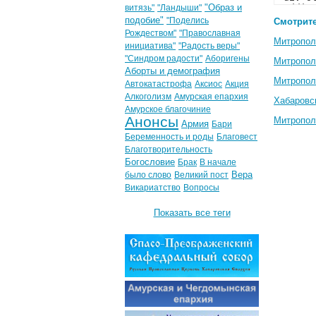
"Образ и
витязь"
"Ландыши"
подобие"
"Поделись
Смотрите
Рождеством"
"Православная
Митропол
инициатива"
"Радость веры"
"Синдром радости"
Аборигены
Митропол
Аборты и демография
Митропол
Автокатастрофа
Аксиос
Акция
Алкоголизм
Амурская епархия
Хабаровс
Амурское благочиние
Анонсы
Митропол
Армия
Бари
Беременность и роды
Благовест
Благотворительность
Богословие
Брак
В начале
Вера
было слово
Великий пост
Викариатство
Вопросы
Показать все теги