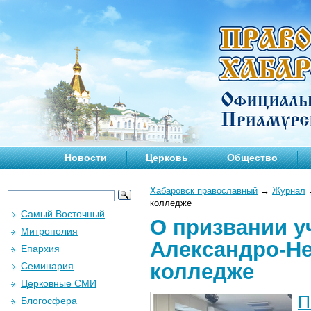
Новости
Церковь
Общество
Хабаровск православный
→
Журнал
колледже
Самый Восточный
О призвании у
Митрополия
Александро-Не
Епархия
колледже
Семинария
Церковные СМИ
П
Блогосфера