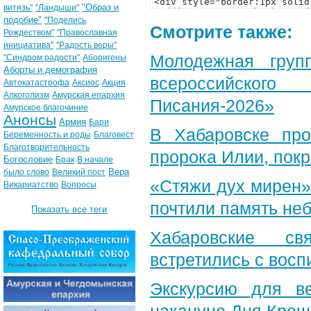
"Образ и
витязь"
"Ландыши"
подобие"
"Поделись
Смотрите также:
Рождеством"
"Православная
инициатива"
"Радость веры"
Молодежная груп
"Синдром радости"
Аборигены
Аборты и демография
всероссийского
Автокатастрофа
Аксиос
Акция
Алкоголизм
Амурская епархия
Писания-2026»
Амурское благочиние
Анонсы
Армия
Бари
В Хабаровске пр
Беременность и роды
Благовест
Благотворительность
пророка Илии, пок
Богословие
Брак
В начале
Вера
было слово
Великий пост
«Стяжи дух мирен»
Викариатство
Вопросы
почтили память неб
Показать все теги
Хабаровские св
встретились с вос
Экскурсию для в