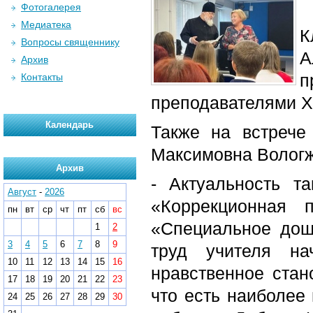
Фотогалерея
Медиатека
К
Вопросы священнику
А
Архив
Контакты
преподавателями Ха
Календарь
Также на встрече
Максимовна Вологж
Архив
- Актуальность т
Август
-
2026
«Коррекционная 
пн
вт
ср
чт
пт
сб
вс
«Специальное дош
1
2
3
4
5
6
7
8
9
труд учителя на
10
11
12
13
14
15
16
нравственное стан
17
18
19
20
21
22
23
что есть наиболее
24
25
26
27
28
29
30