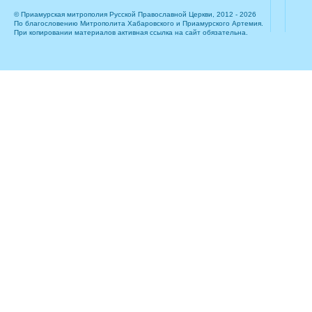
© Приамурская митрополия Русской Православной Церкви, 2012 - 2026
По благословению Митрополита Хабаровского и Приамурского Артемия.
При копировании материалов активная ссылка на сайт обязательна.