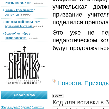
России на 2026 год.
palomnik
учительская дол
Зимний Крестный ход
призвание учите
состоится !
palomnik
поделился препода
Престольный праздник у
Архангела Михаила
palomnik
Это уже не пер
Золотой октябрь в
Петропавловке.
palomnik
педагогическом ко
будут продолжаться
Новости
,
Приход
Облако тегов
Код для вставки в 
"Вера и дело"
"Душа"
"Золотой