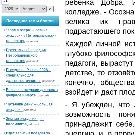
ребенка Добра, 
31
>
колледже. - Осозна
велика их нравс
Последние темы блогов
подрастающего пок
“Храм у озера” – летние
экскурсии в Петропавловский
монастырь
palomnik
Каждой личной ис
Престольный праздник
глубоко философску
Петропавловского
монастыря
педагоги, вырастут
palomnik
Поездки по России 2026 –
детстве, то отзовё
специально для
конечно, обществ
дальневосточников !
palomnik
Большие экскурсии для всех в
взойдет и даст плод
феврале и марте
palomnik
- Я убежден, что
“Татьянин день” – большая
экскурсия
palomnik
возможность пон
Зимние экскурсии для
принадлежит себе.
паломников
palomnik
энергию, и, в перв
Идет запись в поездки по