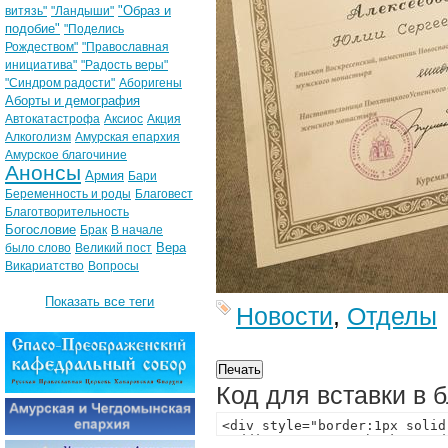
"Образ и
витязь"
"Ландыши"
подобие"
"Поделись
Рождеством"
"Православная
инициатива"
"Радость веры"
"Синдром радости"
Аборигены
Аборты и демография
Автокатастрофа
Аксиос
Акция
Алкоголизм
Амурская епархия
Амурское благочиние
Анонсы
Армия
Бари
Беременность и роды
Благовест
Благотворительность
Богословие
Брак
В начале
Вера
было слово
Великий пост
Викариатство
Вопросы
Показать все теги
Новости
,
Отделы
Код для вставки в 