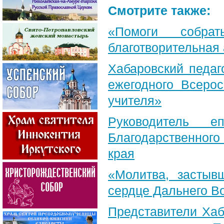
Смотрите также:
«Помоги собра
благотворительная
Хабаровский педаг
ежегодного Всерос
учителя»
Руководитель е
Благодарственног
края
«Молитва, застыв
сердце Дальнего В
Представители Хаб