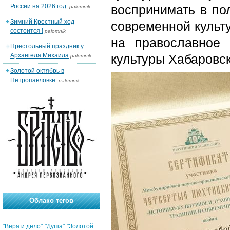
России на 2026 год.
воспринимать в по
palomnik
Зимний Крестный ход
современной культу
состоится !
palomnik
на православное
Престольный праздник у
Архангела Михаила
культуры Хабаровс
palomnik
Золотой октябрь в
Петропавловке.
palomnik
Облако тегов
"Вера и дело"
"Душа"
"Золотой