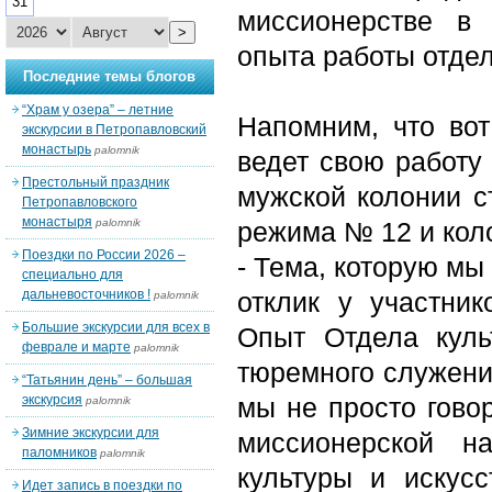
31
миссионерстве в
>
опыта работы отде
Последние темы блогов
“Храм у озера” – летние
Напомним, что вот
экскурсии в Петропавловский
монастырь
palomnik
ведет свою работу
Престольный праздник
мужской колонии с
Петропавловского
монастыря
palomnik
режима № 12 и кол
Поездки по России 2026 –
- Тема, которую мы
специально для
дальневосточников !
отклик у участни
palomnik
Большие экскурсии для всех в
Опыт Отдела куль
феврале и марте
palomnik
тюремного служени
“Татьянин день” – большая
экскурсия
мы не просто гово
palomnik
Зимние экскурсии для
миссионерской н
паломников
palomnik
культуры и искус
Идет запись в поездки по