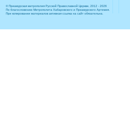
© Приамурская митрополия Русской Православной Церкви, 2012 - 2026
По благословению Митрополита Хабаровского и Приамурского Артемия.
При копировании материалов активная ссылка на сайт обязательна.