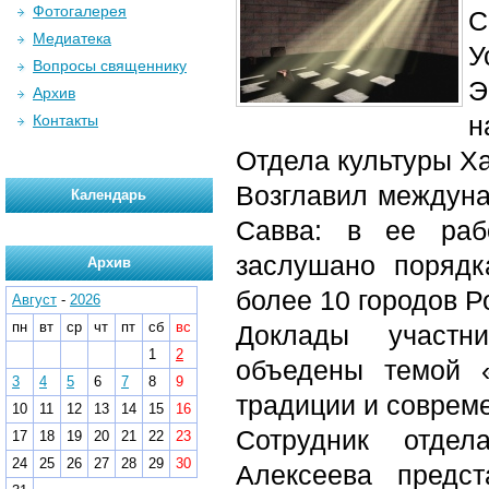
Фотогалерея
С
Медиатека
У
Вопросы священнику
Э
Архив
н
Контакты
Отдела культуры Х
Возглавил междун
Календарь
Савва: в ее раб
заслушано порядк
Архив
более 10 городов Р
Август
-
2026
пн
вт
ср
чт
пт
сб
вс
Доклады участн
1
2
объедены темой «
3
4
5
6
7
8
9
традиции и соврем
10
11
12
13
14
15
16
Сотрудник отде
17
18
19
20
21
22
23
24
25
26
27
28
29
30
Алексеева предс