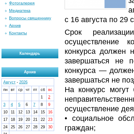
з
Фотогалерея
а
Медиатека
с 16 августа по 29 
Вопросы священнику
Архив
Срок реализаци
Контакты
осуществление к
конкурса должен н
Календарь
завершаться не п
конкурса — должен
Архив
завершаться не поз
Август
-
2026
На конкурс могут
пн
вт
ср
чт
пт
сб
вс
1
2
неправительств
3
4
5
6
7
8
9
осуществление дея
10
11
12
13
14
15
16
• социальное обс
17
18
19
20
21
22
23
граждан;
24
25
26
27
28
29
30