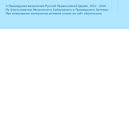
© Приамурская митрополия Русской Православной Церкви, 2012 - 2026
По благословению Митрополита Хабаровского и Приамурского Артемия.
При копировании материалов активная ссылка на сайт обязательна.