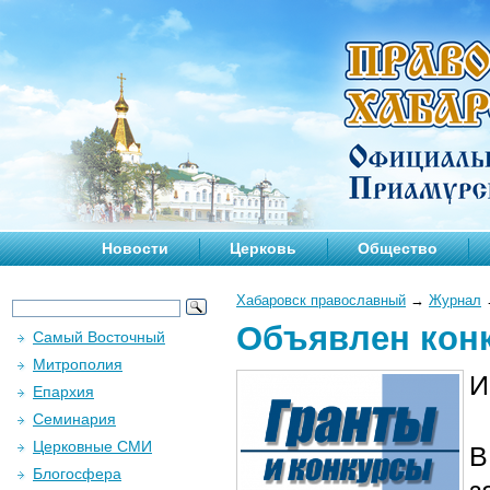
Новости
Церковь
Общество
Хабаровск православный
→
Журнал
Объявлен конк
Самый Восточный
Митрополия
И
Епархия
Семинария
Церковные СМИ
В
Блогосфера