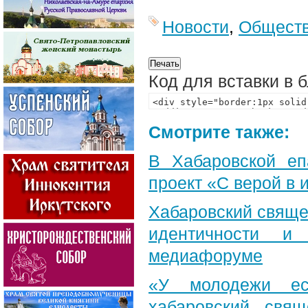
Новости
,
Общест
Код для вставки в 
Смотрите также:
В Хабаровской еп
проект «С верой в
Хабаровский свяще
идентичности и
медиафоруме
«У молодежи ес
хабаровский свя