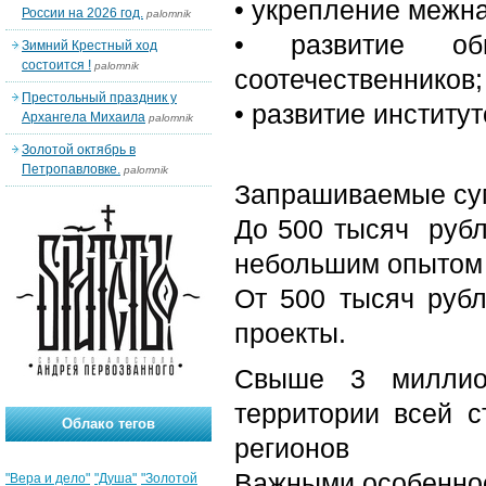
• укрепление межна
России на 2026 год.
palomnik
• развитие об
Зимний Крестный ход
состоится !
palomnik
соотечественников;
Престольный праздник у
• развитие институ
Архангела Михаила
palomnik
Золотой октябрь в
Петропавловке.
palomnik
Запрашиваемые су
До 500 тысяч рубл
небольшим опытом 
От 500 тысяч руб
проекты.
Свыше 3 миллио
территории всей с
Облако тегов
регионов
Важными особеннос
"Вера и дело"
"Душа"
"Золотой