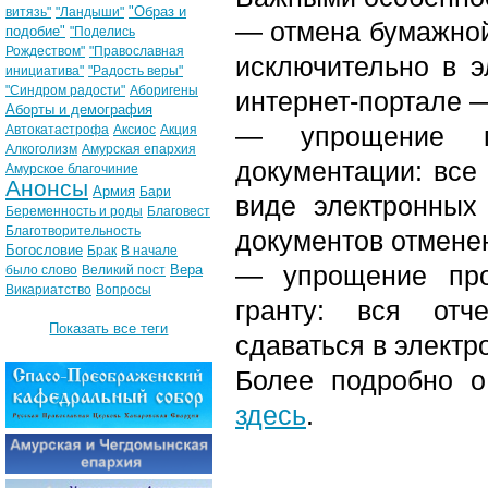
"Образ и
витязь"
"Ландыши"
— отмена бумажной
подобие"
"Поделись
Рождеством"
"Православная
исключительно в э
инициатива"
"Радость веры"
"Синдром радости"
Аборигены
интернет-портале —
Аборты и демография
— упрощение п
Автокатастрофа
Аксиос
Акция
Алкоголизм
Амурская епархия
документации: все
Амурское благочиние
Анонсы
Армия
Бари
виде электронных
Беременность и роды
Благовест
Благотворительность
документов отмене
Богословие
Брак
В начале
— упрощение про
Вера
было слово
Великий пост
Викариатство
Вопросы
гранту: вся отче
Показать все теги
сдаваться в элект
Более подробно о
здесь
.