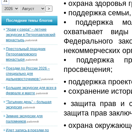
31
• охрана здоровья 
>
• поддержка семьи,
• поддержка мол
Последние темы блогов
“Храм у озера” – летние
охватывает виды
экскурсии в Петропавловский
Федерального за
монастырь
palomnik
некоммерческих ор
Престольный праздник
Петропавловского
• поддержка пр
монастыря
palomnik
просвещения;
Поездки по России 2026 –
специально для
дальневосточников !
palomnik
• поддержка проект
Большие экскурсии для всех в
• сохранение истор
феврале и марте
palomnik
• защита прав и 
“Татьянин день” – большая
экскурсия
palomnik
защита прав заклю
Зимние экскурсии для
паломников
palomnik
• охрана окружающ
Идет запись в поездки по