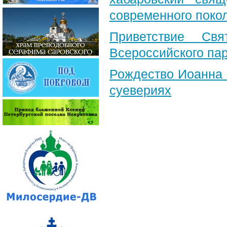
современного поко
Приветствие Свя
Всероссийского па
Рождество Иоанна 
суевериях