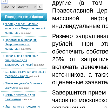
31
другие (в том 
>
Православной Церк
массовой инфо
Последние темы блогов
“Храм у озера” – летние
индивидуальные пр
экскурсии в Петропавловский
монастырь
palomnik
Размер запрашива
Престольный праздник
рублей.
При этом
Петропавловского
монастыря
palomnik
обеспечить собств
Поездки по России 2026 –
25% от запрашив
специально для
дальневосточников !
palomnik
включать денежные
Большие экскурсии для всех в
источников, а так
феврале и марте
palomnik
оцененные заявите
“Татьянин день” – большая
экскурсия
palomnik
Завершится прием к
Зимние экскурсии для
часов по московск
паломников
palomnik
заполнения
Идет запись в поездки по