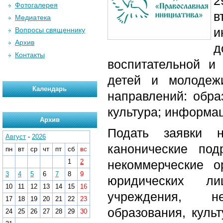
2
Фотогалерея
в
Медиатека
и
Вопросы священнику
Архив
д
Контакты
воспитательной и 
детей и молодеж
Календарь
направлений: обра
культура; информа
Архив
Подать заявки н
Август
-
2026
канонические под
пн
вт
ср
чт
пт
сб
вс
1
2
некоммерческие о
3
4
5
6
7
8
9
юридических ли
10
11
12
13
14
15
16
учреждения, н
17
18
19
20
21
22
23
образования, куль
24
25
26
27
28
29
30