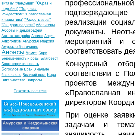
профессиональн
"Образ и
витязь"
"Ландыши"
подобие"
"Поделись
подтверждающие 
Рождеством"
"Православная
инициатива"
"Радость веры"
реализации социа
"Синдром радости"
Аборигены
документы. Неотъ
Аборты и демография
Автокатастрофа
Аксиос
Акция
мероприятий и с
Алкоголизм
Амурская епархия
Амурское благочиние
соответствовать де
Анонсы
Армия
Бари
Беременность и роды
Благовест
Конкурсный отб
Благотворительность
Богословие
Брак
В начале
соответствии с П
Вера
было слово
Великий пост
Викариатство
Вопросы
проектов междун
«Православная и
Показать все теги
директором Коорди
При оценке заявк
задачам и темат
значимость начи