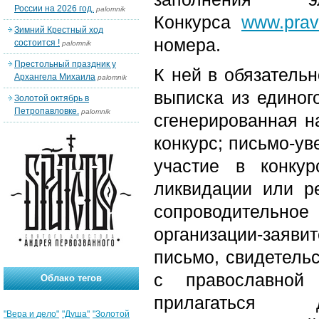
России на 2026 год.
palomnik
Конкурса
www.prav
Зимний Крестный ход
номера.
состоится !
palomnik
Престольный праздник у
К ней в обязатель
Архангела Михаила
palomnik
выписка из единог
Золотой октябрь в
Петропавловке.
palomnik
сгенерированная н
конкурс; письмо-ув
участие в конку
ликвидации или ре
сопроводительн
организации-заяви
письмо, свидетель
с православной 
Облако тегов
прилагаться 
"Вера и дело"
"Душа"
"Золотой