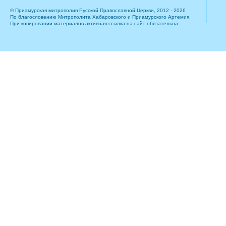
© Приамурская митрополия Русской Православной Церкви, 2012 - 2026
По благословению Митрополита Хабаровского и Приамурского Артемия.
При копировании материалов активная ссылка на сайт обязательна.