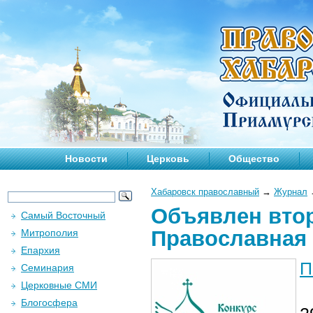
Новости
Церковь
Общество
Хабаровск православный
→
Журнал
Объявлен втор
Самый Восточный
Православная 
Митрополия
Епархия
П
Семинария
Церковные СМИ
Блогосфера