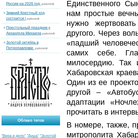
Единственного Сын
России на 2026 год.
palomnik
нам простые вечны
Зимний Крестный ход
состоится !
palomnik
нужно жертвоват
Престольный праздник у
другого. Через во
Архангела Михаила
palomnik
«падший человечес
Золотой октябрь в
Петропавловке.
palomnik
самих себе. Гл
милосердию. Так 
Хабаровская краев
Один из ее проект
другой – «Автобу
адаптации «Ночле
прочитать в интер
Облако тегов
В номере, также, 
митрополита Хабар
"Вера и дело"
"Душа"
"Золотой