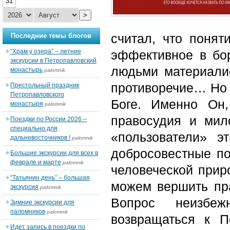
31
>
считал, что понят
Последние темы блогов
“Храм у озера” – летние
эффективное в бор
экскурсии в Петропавловский
людьми материалис
монастырь
palomnik
противоречие… Но к
Престольный праздник
Петропавловского
Боге. Именно Он,
монастыря
palomnik
правосудия и мил
Поездки по России 2026 –
специально для
«пользователи» э
дальневосточников !
palomnik
добросовестные по
Большие экскурсии для всех в
феврале и марте
palomnik
человеческой прир
“Татьянин день” – большая
можем вершить пр
экскурсия
palomnik
Вопрос неизбеж
Зимние экскурсии для
паломников
palomnik
возвращаться к П
Идет запись в поездки по