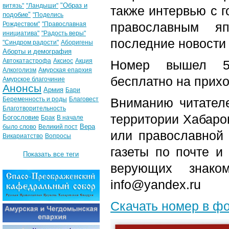
"Образ и
витязь"
"Ландыши"
также интервью с г
подобие"
"Поделись
православным я
Рождеством"
"Православная
инициатива"
"Радость веры"
последние новости
"Синдром радости"
Аборигены
Аборты и демография
Автокатастрофа
Аксиос
Акция
Номер вышел 5-
Алкоголизм
Амурская епархия
бесплатно на прих
Амурское благочиние
Анонсы
Армия
Бари
Беременность и роды
Благовест
Вниманию читателе
Благотворительность
территории Хабаров
Богословие
Брак
В начале
Вера
было слово
Великий пост
или православной
Викариатство
Вопросы
газеты по почте и
Показать все теги
верующих знако
info@yandex.ru
Скачать номер в ф