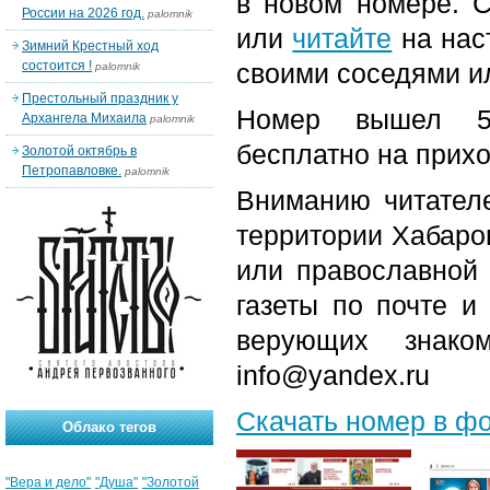
в новом номере. С
России на 2026 год.
palomnik
или
читайте
на нас
Зимний Крестный ход
состоится !
своими соседями и
palomnik
Престольный праздник у
Номер вышел 5-
Архангела Михаила
palomnik
бесплатно на прих
Золотой октябрь в
Петропавловке.
palomnik
Вниманию читателе
территории Хабаров
или православной
газеты по почте и
верующих знако
info@yandex.ru
Скачать номер в ф
Облако тегов
"Вера и дело"
"Душа"
"Золотой