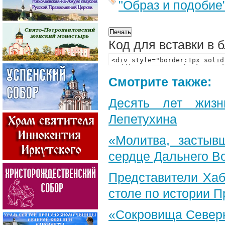
"Образ и подобие
Код для вставки в 
Смотрите также:
Десять лет жизн
Лепетухина
«Молитва, застыв
сердце Дальнего В
Представители Хаб
столе по истории 
«Сокровища Северн