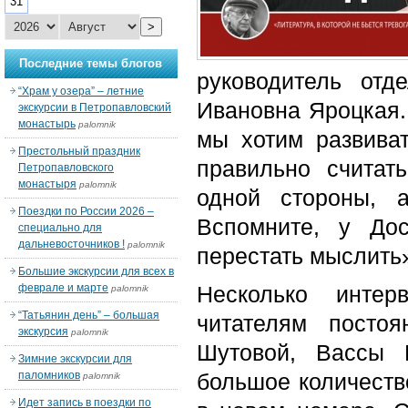
31
>
Последние темы блогов
руководитель отд
“Храм у озера” – летние
Ивановна Яроцкая. 
экскурсии в Петропавловский
монастырь
palomnik
мы хотим развива
Престольный праздник
правильно считат
Петропавловского
монастыря
palomnik
одной стороны, 
Поездки по России 2026 –
Вспомните, у Дос
специально для
дальневосточников !
palomnik
перестать мыслить»
Большие экскурсии для всех в
феврале и марте
Несколько интер
palomnik
“Татьянин день” – большая
читателям посто
экскурсия
palomnik
Шутовой, Вассы 
Зимние экскурсии для
паломников
большое количество
palomnik
Идет запись в поездки по