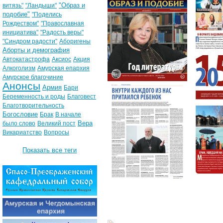
"Образ и
витязь"
"Ландыши"
подобие"
"Поделись
Рождеством"
"Православная
инициатива"
"Радость веры"
"Синдром радости"
Аборигены
Аборты и демография
Автокатастрофа
Аксиос
Акция
Алкоголизм
Амурская епархия
Амурское благочиние
Анонсы
Армия
Бари
Беременность и роды
Благовест
Благотворительность
Богословие
Брак
В начале
Вера
было слово
Великий пост
Викариатство
Вопросы
Показать все теги