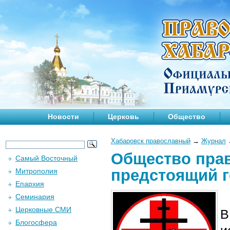
Новости
Церковь
Общество
Хабаровск православный
→
Журнал
Общество прав
Самый Восточный
предстоящий 
Митрополия
Епархия
Семинария
Церковные СМИ
В
Блогосфера