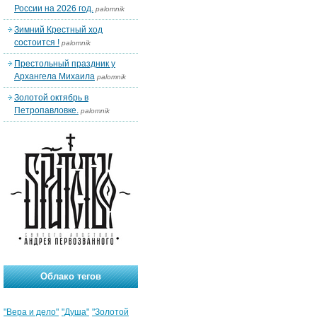
России на 2026 год.
palomnik
Зимний Крестный ход
состоится !
palomnik
Престольный праздник у
Архангела Михаила
palomnik
Золотой октябрь в
Петропавловке.
palomnik
Облако тегов
"Вера и дело"
"Душа"
"Золотой