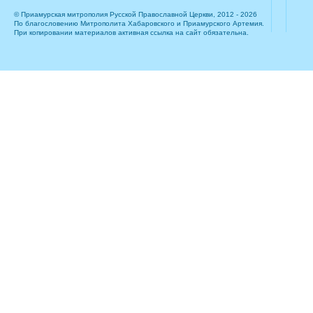
© Приамурская митрополия Русской Православной Церкви, 2012 - 2026
По благословению Митрополита Хабаровского и Приамурского Артемия.
При копировании материалов активная ссылка на сайт обязательна.