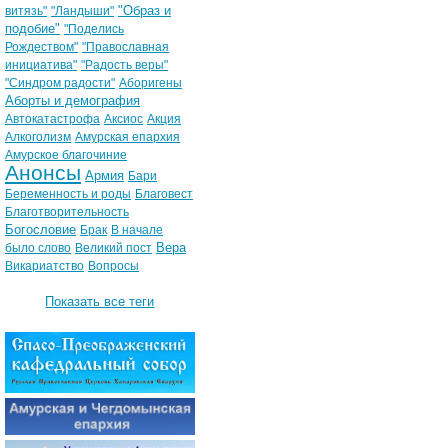
"Образ и
витязь"
"Ландыши"
подобие"
"Поделись
Рождеством"
"Православная
инициатива"
"Радость веры"
"Синдром радости"
Аборигены
Аборты и демография
Автокатастрофа
Аксиос
Акция
Алкоголизм
Амурская епархия
Амурское благочиние
Анонсы
Армия
Бари
Беременность и роды
Благовест
Благотворительность
Богословие
Брак
В начале
Вера
было слово
Великий пост
Викариатство
Вопросы
Показать все теги