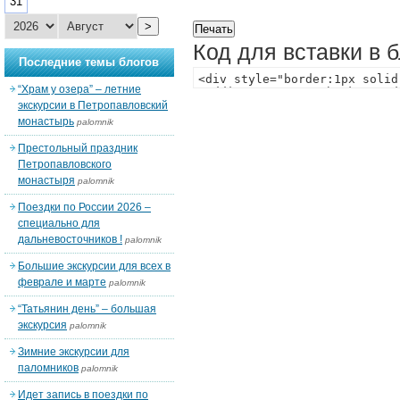
31
>
Код для вставки в 
Последние темы блогов
“Храм у озера” – летние
экскурсии в Петропавловский
монастырь
palomnik
Престольный праздник
Петропавловского
монастыря
palomnik
Поездки по России 2026 –
специально для
дальневосточников !
palomnik
Большие экскурсии для всех в
феврале и марте
palomnik
“Татьянин день” – большая
экскурсия
palomnik
Зимние экскурсии для
паломников
palomnik
Идет запись в поездки по