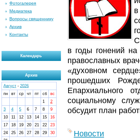
и
Фотогалерея
в
Медиатека
с
Вопросы священнику
Архив
г
Контакты
С
в годы гонений на
Календарь
православных врач
«духовном сердце
Архив
прошедших Рожде
Август
-
2026
Епархиального от
пн
вт
ср
чт
пт
сб
вс
социальному служ
1
2
обсудит план работ
3
4
5
6
7
8
9
10
11
12
13
14
15
16
17
18
19
20
21
22
23
Новости
24
25
26
27
28
29
30