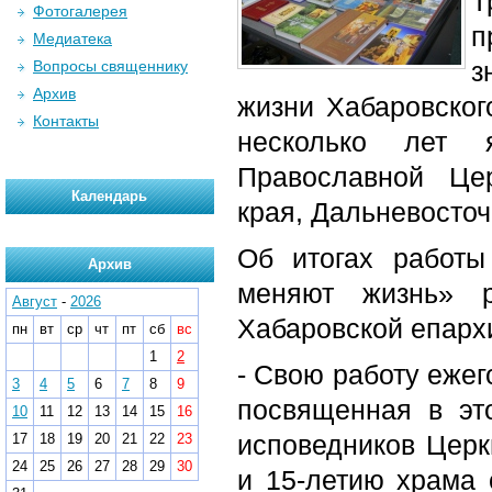
Т
Фотогалерея
п
Медиатека
з
Вопросы священнику
Архив
жизни Хабаровског
Контакты
несколько лет 
Православной Цер
Календарь
края, Дальневосточ
Об итогах работы
Архив
меняют жизнь» р
Август
-
2026
Хабаровской епарх
пн
вт
ср
чт
пт
сб
вс
1
2
- Свою работу еже
3
4
5
6
7
8
9
посвященная в эт
10
11
12
13
14
15
16
исповедников Церк
17
18
19
20
21
22
23
24
25
26
27
28
29
30
и 15-летию храма 