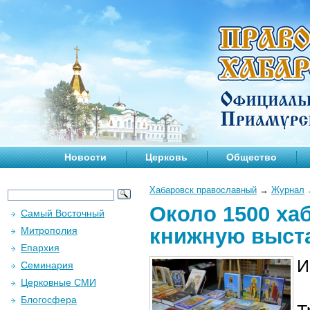
Новости
Церковь
Общество
Хабаровск православный
→
Журнал
Около 1500 ха
Самый Восточный
книжную выст
Митрополия
Епархия
И
Семинария
Церковные СМИ
Блогосфера