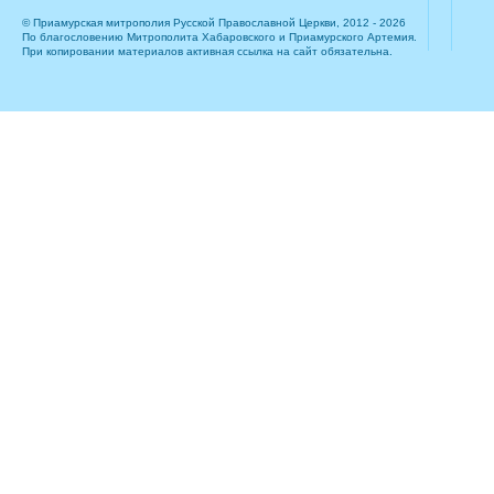
© Приамурская митрополия Русской Православной Церкви, 2012 - 2026
По благословению Митрополита Хабаровского и Приамурского Артемия.
При копировании материалов активная ссылка на сайт обязательна.