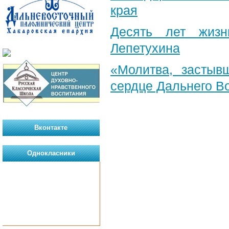
края
Десять лет жизн
Лепетухина
«Молитва, застыв
сердце Дальнего В
Вконтакте
Однокласники