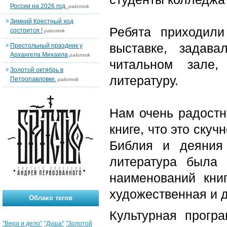
России на 2026 год.
palomnik
Зимний Крестный ход
Ребята приходили
состоится !
palomnik
выставке, задав
Престольный праздник у
Архангела Михаила
palomnik
читальном зале,
Золотой октябрь в
литературу.
Петропавловке.
palomnik
Нам очень радостн
книге, что это скуч
Библия и деяния
литература была 
наименований книг
художественная и д
Облако тегов
Культурная прогр
"Вера и дело"
"Душа"
"Золотой