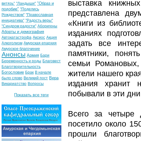
выставка книжны
"Образ и
витязь"
"Ландыши"
подобие"
"Поделись
представлена дву
Рождеством"
"Православная
инициатива"
"Радость веры"
«Книги из библиот
"Синдром радости"
Аборигены
изданиях подготов
Аборты и демография
Автокатастрофа
Аксиос
Акция
задать все инте
Алкоголизм
Амурская епархия
Амурское благочиние
памятники, понят
Анонсы
Армия
Бари
Беременность и роды
Благовест
семьи Романовых,
Благотворительность
жители нашего края
Богословие
Брак
В начале
Вера
было слово
Великий пост
издания хранит 
Викариатство
Вопросы
побывали в эти дни 
Показать все теги
Всего за четыре
посетило около 15
прошли благотво