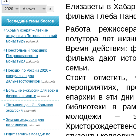
31
Елизаветы в Хабар
>
фильма Глеба Пан
Последние темы блогов
Работа режиссер
“Храм у озера” – летние
экскурсии в Петропавловский
полутора лет жизни
монастырь
palomnik
Время действия: 
Престольный праздник
Петропавловского
фильма дают исто
монастыря
palomnik
семьи.
Поездки по России 2026 –
Стоит отметить,
специально для
дальневосточников !
palomnik
мероприятиях, п
Большие экскурсии для всех в
епархии в эти дни
феврале и марте
palomnik
библиотеки в ра
“Татьянин день” – большая
экскурсия
palomnik
молодежи – э
Зимние экскурсии для
Христорождественск
паломников
palomnik
студенты колледжа 
Идет запись в поездки по