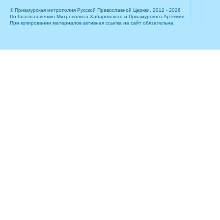
© Приамурская митрополия Русской Православной Церкви, 2012 - 2026
По благословению Митрополита Хабаровского и Приамурского Артемия.
При копировании материалов активная ссылка на сайт обязательна.