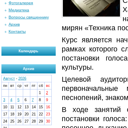
С
Фотогалерея
Х
Медиатека
н
Вопросы священнику
Архив
мирян «Техника пос
Контакты
Курс является на
рамках которого с
Календарь
постановки голос
культуры.
Архив
Целевой аудито
Август
-
2026
пн
вт
ср
чт
пт
сб
вс
первоначальные
1
2
песнопений, знаком
3
4
5
6
7
8
9
10
11
12
13
14
15
16
В ходе занятий 
17
18
19
20
21
22
23
постановки голоса
24
25
26
27
28
29
30
песенное дыхание