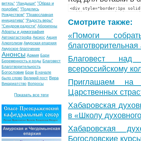
"Образ и
витязь"
"Ландыши"
подобие"
"Поделись
Рождеством"
"Православная
Смотрите также:
инициатива"
"Радость веры"
"Синдром радости"
Аборигены
Аборты и демография
«Помоги собра
Автокатастрофа
Аксиос
Акция
Алкоголизм
Амурская епархия
благотворительная
Амурское благочиние
Анонсы
Армия
Бари
Благовест над
Беременность и роды
Благовест
всероссийскому ко
Благотворительность
Богословие
Брак
В начале
Вера
было слово
Великий пост
Приглашаем на 
Викариатство
Вопросы
Царственных страс
Показать все теги
Хабаровская духов
в «Школу духовног
Хабаровская ду
Богословские курс