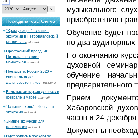
31
музыкального слух
>
приобретению прави
Последние темы блогов
Обучение будет пр
“Храм у озера” – летние
экскурсии в Петропавловский
по два аудиторных 
монастырь
palomnik
Престольный праздник
По окончанию курс
Петропавловского
монастыря
palomnik
духовной семина
Поездки по России 2026 –
обучение началь
специально для
дальневосточников !
предварительного 
palomnik
Большие экскурсии для всех в
Прием документ
феврале и марте
palomnik
Хабаровской духов
“Татьянин день” – большая
экскурсия
palomnik
часов и 24 декабря 
Зимние экскурсии для
паломников
palomnik
Документы необход
Идет запись в поездки по