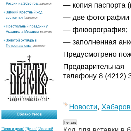
— копия паспорта (
России на 2026 год.
palomnik
Зимний Крестный ход
— две фотографии 
состоится !
palomnik
Престольный праздник у
— флюорография;
Архангела Михаила
palomnik
— заполненная анке
Золотой октябрь в
Петропавловке.
palomnik
Предусмотрено пож
Предварительная
телефону
8 (4212) 
Новости
,
Хабаров
Облако тегов
Код для вставки в 
"Вера и дело"
"Душа"
"Золотой