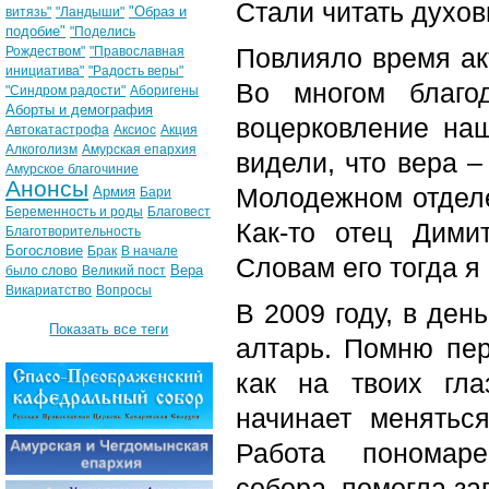
Стали читать духов
"Образ и
витязь"
"Ландыши"
подобие"
"Поделись
Повлияло время ак
Рождеством"
"Православная
инициатива"
"Радость веры"
Во многом благо
"Синдром радости"
Аборигены
Аборты и демография
воцерковление на
Автокатастрофа
Аксиос
Акция
Алкоголизм
Амурская епархия
видели, что вера –
Амурское благочиние
Анонсы
Молодежном отделе
Армия
Бари
Беременность и роды
Благовест
Как-то отец Дими
Благотворительность
Богословие
Брак
В начале
Словам его тогда я
Вера
было слово
Великий пост
Викариатство
Вопросы
В 2009 году, в ден
Показать все теги
алтарь. Помню пер
как на твоих гла
начинает менятьс
Работа пономаре
собора, помогла за