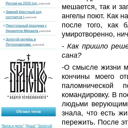
России на 2026 год.
palomnik
мешается, так и з
Зимний Крестный ход
ангелы поют. Как н
состоится !
palomnik
после того, как 
Престольный праздник у
Архангела Михаила
palomnik
умиротворенно, ни
Золотой октябрь в
- Как пришло реш
Петропавловке.
palomnik
сана?
-О смысле жизни м
кончины моего от
паломнической 
командировку. В по
людьми верующими
знала, что есть ж
Облако тегов
пережить. После эт
"Вера и дело"
"Душа"
"Золотой