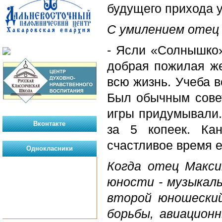
будущего прихода 
С умилением отец
- Ясли «Солнышко»
добрая пожилая ж
всю жизнь. Учеба в
Был обычным совет
игры придумывали. 
Вконтакте
за 5 копеек. Ка
счастливое время 
Однокласники
Когда отец Макси
юности - музыкаль
второй юношеский
борьбы, авиацион