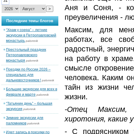
31
Аня и Соня, - ко
>
преувеличения - л
Последние темы блогов
Максим, для мен
“Храм у озера” – летние
экскурсии в Петропавловский
работах, все св
монастырь
palomnik
радостный, энерги
Престольный праздник
Петропавловского
на работу в храме
монастыря
palomnik
смысле откровение
Поездки по России 2026 –
специально для
человека. Каким о
дальневосточников !
palomnik
тайн из жизни че
Большие экскурсии для всех в
феврале и марте
жизни.
palomnik
“Татьянин день” – большая
-Отец Максим, 
экскурсия
palomnik
хиротония, какие 
Зимние экскурсии для
паломников
palomnik
- С подрясником 
Идет запись в поездки по