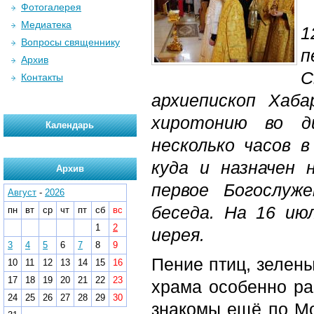
Фотогалерея
Медиатека
Вопросы священнику
п
Архив
С
Контакты
архиепископ Хаб
хиротонию во д
Календарь
несколько часов 
куда и назначен 
Архив
первое Богослуж
Август
-
2026
беседа. На 16 ию
пн
вт
ср
чт
пт
сб
вс
1
2
иерея.
3
4
5
6
7
8
9
Пение птиц, зелен
10
11
12
13
14
15
16
17
18
19
20
21
22
23
храма особенно ра
24
25
26
27
28
29
30
знакомы ещё по Мо