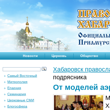
Новости
Церковь
Общество
Хабаровск правосл
Самый Восточный
подрясника
Митрополия
От моделей аэ
Епархия
Семинария
М
Церковные СМИ
Х
Блогосфера